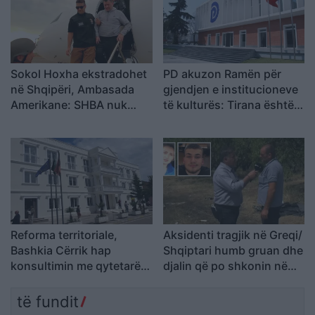
bashkimi
Sokol Hoxha ekstradohet
PD akuzon Ramën për
në Shqipëri, Ambasada
gjendjen e institucioneve
Amerikane: SHBA nuk
të kulturës: Tirana është
është strehë për
pa Muze, Galeri, Teatër
kriminelët që abuzojnë me
dhe Cirk Kombëtar
sistemin e emigracionit
Reforma territoriale,
Aksidenti tragjik në Greqi/
Bashkia Cërrik hap
Shqiptari humb gruan dhe
konsultimin me qytetarët,
djalin që po shkonin në
Doka: Vendimmarrja të
punë: Humba gjithçka…
udhëhiqet nga nevojat e
të fundit
komunitetit