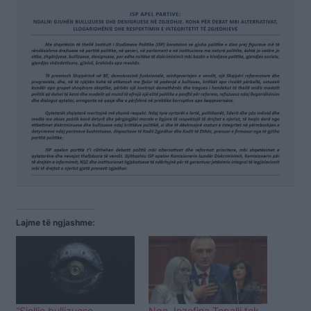
Lajme të ngjashme:
“Sjellje bullizuese,
Nga Jozefina Topalli tek