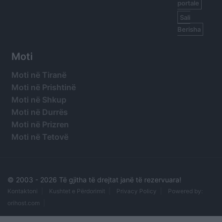
portale
Sali
Berisha
Moti
Moti në Tiranë
Moti në Prishtinë
Moti në Shkup
Moti në Durrës
Moti në Prizren
Moti në Tetovë
© 2003 -
2026 Të gjitha të drejtat janë të rezervuara!
Kontaktoni
Kushtet e Përdorimit
Privacy Policy
Powered by:
orihost.com