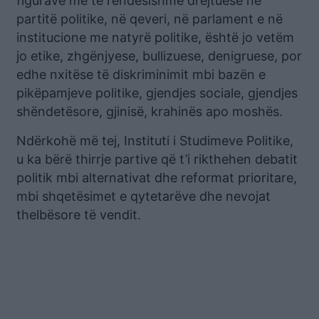
figurave më të rëndësishme drejtuese në
partitë politike, në qeveri, në parlament e në
institucione me natyrë politike, është jo vetëm
jo etike, zhgënjyese, bullizuese, denigruese, por
edhe nxitëse të diskriminimit mbi bazën e
pikëpamjeve politike, gjendjes sociale, gjendjes
shëndetësore, gjinisë, krahinës apo moshës.
Ndërkohë më tej, Instituti i Studimeve Politike,
u ka bërë thirrje partive që t’i rikthehen debatit
politik mbi alternativat dhe reformat prioritare,
mbi shqetësimet e qytetarëve dhe nevojat
thelbësore të vendit.