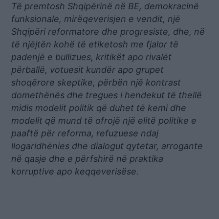
Të premtosh Shqipërinë në BE, demokracinë
funksionale, mirëqeverisjen e vendit, një
Shqipëri reformatore dhe progresiste, dhe, në
të njëjtën kohë të etiketosh me fjalor të
padenjë e bullizues, kritikët apo rivalët
përballë, votuesit kundër apo grupet
shoqërore skeptike, përbën një kontrast
domethënës dhe tregues i hendekut të thellë
midis modelit politik që duhet të kemi dhe
modelit që mund të ofrojë një elitë politike e
paaftë për reforma, refuzuese ndaj
llogaridhënies dhe dialogut qytetar, arrogante
në qasje dhe e përfshirë në praktika
korruptive apo keqqeverisëse.