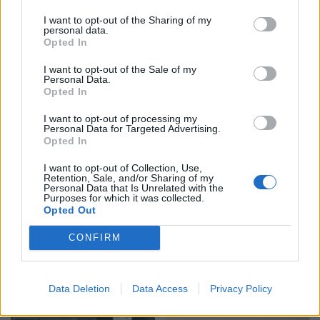
I want to opt-out of the Sharing of my
personal data.
Opted In
I want to opt-out of the Sale of my
Personal Data.
Opted In
I want to opt-out of processing my
Personal Data for Targeted Advertising.
Shtuar
më
22.04.2025 15:38
Opted In
Tags:
,
,
gjuha bullizuese
ISP
partive
I want to opt-out of Collection, Use,
,
,
,
Retention, Sale, and/or Sharing of my
politike
rama
stop fyerjeve
thirrje
Personal Data that Is Unrelated with the
Purposes for which it was collected.
Opted Out
CONFIRM
Data Deletion
Data Access
Privacy Policy