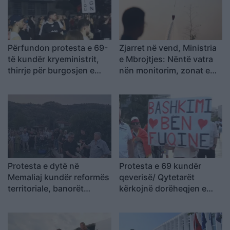
Përfundon protesta e 69-
Zjarret në vend, Ministria
të kundër kryeministrit,
e Mbrojtjes: Nëntë vatra
thirrje për burgosjen e
nën monitorim, zonat e
Ramës dhe Berishës:
banuara jashtë rrezikut
“Nesër do të jemi më
shumë, nuk ndalemi”
Protesta e dytë në
Protesta e 69 kundër
Memaliaj kundër reformës
qeverisë/ Qytetarët
territoriale, banorët
kërkojnë dorëheqjen e
refuzojnë bashkimin me
Ramës, nis grumbullimi në
Tepelenën
sheshin “Skënderbej”:
Fuqia qëndron te