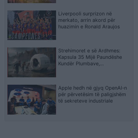
Liverpooli surprizon në
merkato, arrin akord për
huazimin e Ronald Araujos
Strehimoret e së Ardhmes:
Kapsula 35 Mijë Paundëshe
Kundër Plumbave,
Shpërthimeve dhe Fatkeqësive
Natyrore
Apple hedh në gjyq OpenAI-n
për përvetësim të paligjshëm
të sekreteve industriale