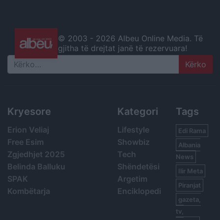
© 2003 -
2026 Albeu Online Media. Të
gjitha të drejtat janë të rezervuara!
Search
Kryesore
Kategori
Tags
Erion Veliaj
Lifestyle
Edi Rama
Free Esim
Showbiz
Albania
Zgjedhjet 2025
Tech
News
Belinda Balluku
Shëndetësi
Ilir Meta
SPAK
Argetim
Piranjat
Kombëtarja
Enciklopedi
gazeta,
tv,