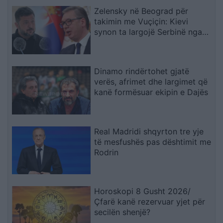
Zelensky në Beograd për
takimin me Vuçiçin: Kievi
synon ta largojë Serbinë nga
kampi rus
Dinamo rindërtohet gjatë
verës, afrimet dhe largimet që
kanë formësuar ekipin e Dajës
Real Madridi shqyrton tre yje
të mesfushës pas dështimit me
Rodrin
Horoskopi 8 Gusht 2026/
Çfarë kanë rezervuar yjet për
secilën shenjë?