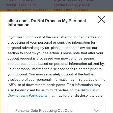
denigruese dhe të
Lindita Nikolla, pse Ilir
patolerueshme”, një tjetër
Meta është kryetari i
zarf i zi në shtëpinë e BBV
Kuvendit më i veçantë në
Shqipëri (FOTO LAJM)
albeu.com -
Do Not Process My Personal
Information
If you wish to opt-out of the sale, sharing to third parties, or
processing of your personal or sensitive information for
targeted advertising by us, please use the below opt-out
section to confirm your selection. Please note that after your
Përplasja në Elbasan, ISP
opt-out request is processed you may continue seeing
apel liderëve:
interest-based ads based on personal information utilized by
Distancohuni nga çdo akt
us or personal information disclosed to third parties prior to
dhune, skena të tilla
duhen të ishin lënë pas
your opt-out. You may separately opt-out of the further
disclosure of your personal information by third parties on the
IAB’s list of downstream participants. This information may
also be disclosed by us to third parties on the
IAB’s List of
Downstream Participants
that may further disclose it to other
third parties.
Personal Data Processing Opt Outs