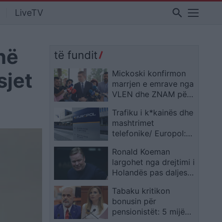
search
LiveTV
në
të fundit
sjet
Mickoski konfirmon
marrjen e emrave nga
VLEN dhe ZNAM për
kabinetin e ri
Trafiku i k*kainës dhe
qeveritar
mashtrimet
telefonike/ Europol:
Mafia shqiptare ndër
Ronald Koeman
kërcënimet kryesore
largohet nga drejtimi i
për BE
Holandës pas daljes
nga Kupa e Botës
Tabaku kritikon
bonusin për
pensionistët: 5 mijë
lekë për të moshuarit,