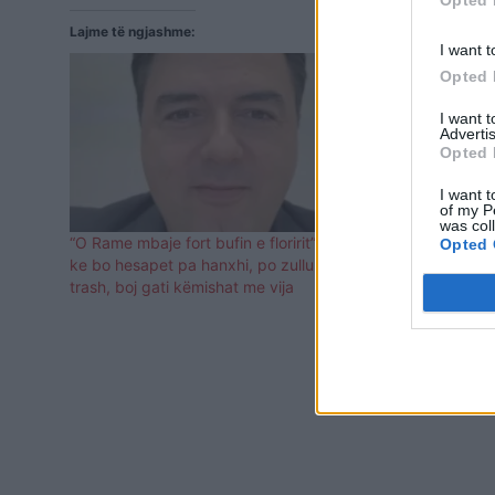
Opted 
Lajme të ngjashme:
I want t
Opted 
I want 
Advertis
Opted 
I want t
of my P
was col
“O Rame mbaje fort bufin e floririt”, Basha: I
Basha i përg
Opted 
ke bo hesapet pa hanxhi, po zullumi është
Rame, se kan
trash, boj gati këmishat me vija