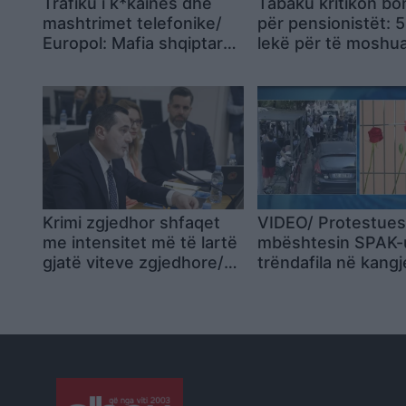
Trafiku i k*kainës dhe
Tabaku kritikon bo
mashtrimet telefonike/
për pensionistët: 5
Europol: Mafia shqiptare
lekë për të moshua
ndër kërcënimet
360 milionë euro p
kryesore për BE
Milot–Balldrenin
Krimi zgjedhor shfaqet
VIDEO/ Protestues
me intensitet më të lartë
mbështesin SPAK-
gjatë viteve zgjedhore/
trëndafila në kangje
Kreu i SPAK Klodian
dorëzojnë edhe lib
Braho raporton në
“Albanian Files”
Komisionin për Reformën
Zgjedhore: Në hetime të
përfshihet edhe gjurmimi
i parasë