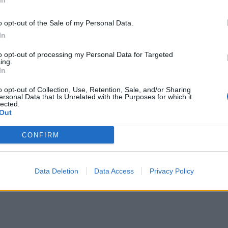
In
o opt-out of the Sale of my Personal Data.
In
to opt-out of processing my Personal Data for Targeted
ing.
In
o opt-out of Collection, Use, Retention, Sale, and/or Sharing
ersonal Data that Is Unrelated with the Purposes for which it
lected.
jigjet Ramës: Kujdes shoqet
VIDEO/ Basha nuk i ndahet kryemin
Out
ë fillu me të bo hallvën…
Rame, për kë bien këto sirena? Ta
amerikanët u kthyen në SPAK, a d
CONFIRM
trashet 7×7=313?
Data Deletion
Data Access
Privacy Policy