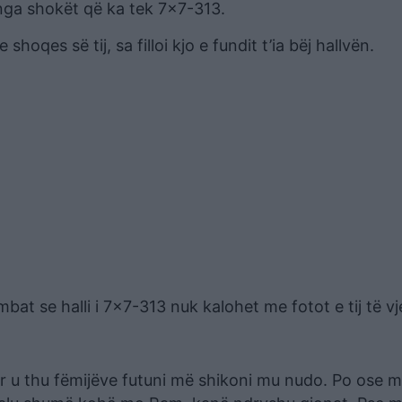
nga shokët që ka tek 7×7-313.
hoqes së tij, sa filloi kjo e fundit t’ia bëj hallvën.
at se halli i 7×7-313 nuk kalohet me fotot e tij të vj
rr u thu fëmijëve futuni më shikoni mu nudo. Po ose 