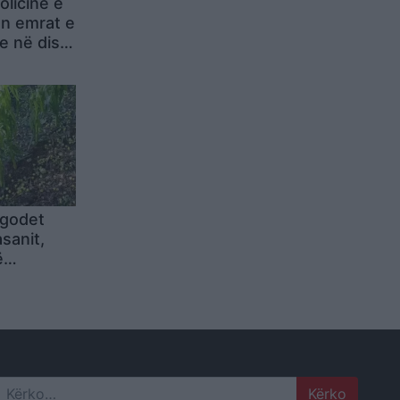
licinë e
en emrat e
ve në disa
 godet
sanit,
ë