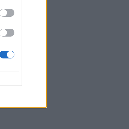
Belgium
istrit: O
ni që
o të