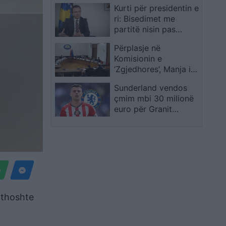
Kurti për presidentin e
360 milionë euro për
ri: Bisedimet me
Milot–Balldrenin
partitë nisin pas
certifikimit të
Përplasje në
rezultateve
Komisionin e
‘Zgjedhores’, Manja i
drejtohet Ivi Kasos me
Sunderland vendos
tone të ashpra: Mbylle
çmim mbi 30 milionë
gojën o legen, të kam
euro për Granit
dëgjuar fort
Xhakën, media
britanike tregon
arsyen e bllokimit të
transferimit
u thoshte