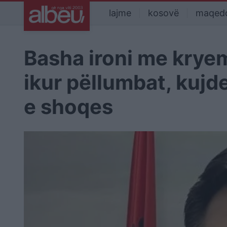
lajme
kosovë
maqed
Basha ironi me kryem
ikur pëllumbat, kujd
e shoqes