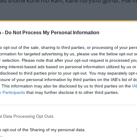
a kalu shumë kohë mo Ram, kanë ndryshu gjonat. Pse m
 -
Do Not Process My Personal Information
to opt-out of the sale, sharing to third parties, or processing of your per
formation for targeted advertising by us, please use the below opt-out s
r selection. Please note that after your opt-out request is processed y
eing interest-based ads based on personal information utilized by us or
disclosed to third parties prior to your opt-out. You may separately opt-
losure of your personal information by third parties on the IAB’s list of
. This information may also be disclosed by us to third parties on the
IA
Participants
that may further disclose it to other third parties.
enda. O Rame, të kanë ikur pëllumbat, se i ke shokët 
 mo Ram. Sa filloi me t’bo hallvën ty, tak dosjen Rame.
l Data Processing Opt Outs
 vjetra do me i nxjerr prej hallit 7×7-313 Rame. Pllum
o opt-out of the Sharing of my personal data.