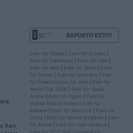
Esim for Global
|
Esim for Europe
|
Esim for Caribbean
|
Esim for USA
|
Esim for Italy
|
Esim for Spain
|
Esim
for Turkey
|
Esim for Germany
|
Esim
for Greece
|
Esim for Asia
|
Esim for
World Cup 2026
|
Esim for Saudi
Arabia
|
Esim for Egypt
|
Esim for
etra.
United Arab Emirates
|
Esim for
Balkans
|
Esim for Morocco
|
Esim for
China
|
Esim for United Kingdom
|
Esim
for Africa
|
Esim for Latin America
|
mo Ram,
Esim for GCC Gulf Cooperation