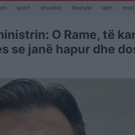
oni
sport
showbiz
lifestyle
tech
moti
inistrin: O Rame, të ka
es se janë hapur dhe do