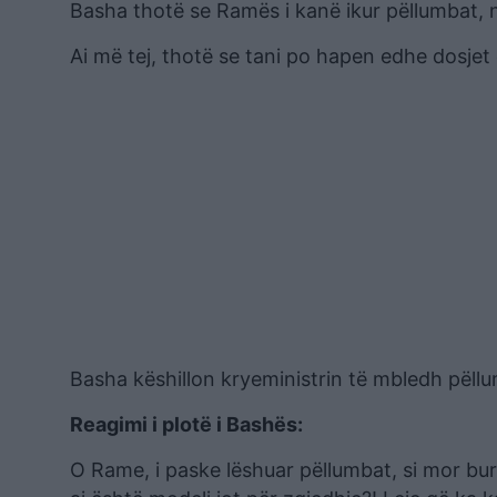
Basha thotë se Ramës i kanë ikur pëllumbat, 
Ai më tej, thotë se tani po hapen edhe dosjet e s
Basha këshillon kryeministrin të mbledh pëllumb
Reagimi i plotë i Bashës:
O Rame, i paske lëshuar pëllumbat, si mor bu