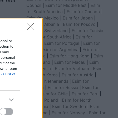
e fotot
Council
|
Esim for Middle East
|
Esim
for South America
|
Esim for Canada
|
Esim for Mexico
|
Esim for Japan
|
Esim for Albania
|
Esim for Kosovo
|
Esim for Switzerland
|
Esim for Tunisia
|
Esim for South Africa
|
Esim for
sonal or
Algeria
|
Esim for Portugal
|
Esim for
ection to
Brazil
|
Esim for Argentina
|
Esim for
ou may
Colombia
|
Esim for Hong Kong
|
Esim
 personal
for Thailand
|
Esim for Macau
|
Esim
out of the
for Malaysia
|
Esim for Vietnam
|
Esim
 downstream
B’s List of
for South Korea
|
Esim for Austria
|
Esim for Netherlands
|
Esim for
tek 7×7-
Australia
|
Esim for Russia
|
Esim for
 E
India
|
Esim for Chile
|
Esim for Peru
|
Esim for Poland
|
Esim for North
at Rame,
Macedonia
|
Esim for Sweden
|
Esim
for Finland
|
Esim for Norway
|
Esim for