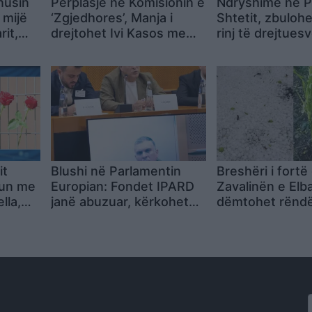
nusin
Përplasje në Komisionin e
Ndryshime në Po
 mijë
‘Zgjedhores’, Manja i
Shtetit, zbuloh
rit,
drejtohet Ivi Kasos me
rinj të drejtues
ër
tone të ashpra: Mbylle
komisariate
gojën o legen, të kam
dëgjuar fort
it
Blushi në Parlamentin
Breshëri i fortë
un me
Europian: Fondet IPARD
Zavalinën e Elba
lla,
janë abuzuar, kërkohet
dëmtohet rënd
rin
hetim dhe transparencë
pemëtaria
nga BE