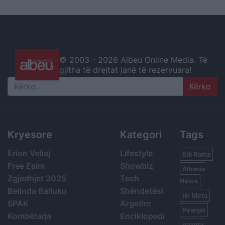
© 2003 -
2026 Albeu Online Media. Të
gjitha të drejtat janë të rezervuara!
Search
Kryesore
Kategori
Tags
Erion Veliaj
Lifestyle
Edi Rama
Free Esim
Showbiz
Albania
Zgjedhjet 2025
Tech
News
Belinda Balluku
Shëndetësi
Ilir Meta
SPAK
Argetim
Piranjat
Kombëtarja
Enciklopedi
gazeta,