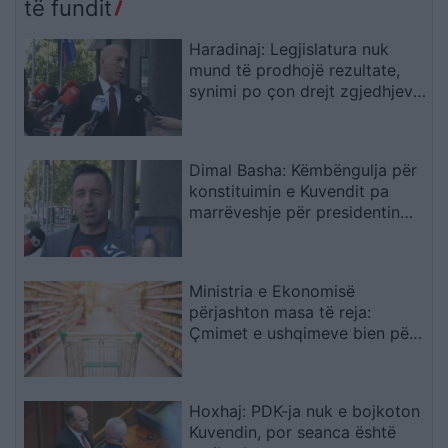
Trump për NATO-n dhe
të fundit
sigurinë
Haradinaj: Legjislatura nuk
mund të prodhojë rezultate,
synimi po çon drejt zgjedhjeve
të reja
Dimal Basha: Këmbëngulja për
konstituimin e Kuvendit pa
marrëveshje për presidentin
nënkupton zgjedhje të reja
Ministria e Ekonomisë
përjashton masa të reja:
Çmimet e ushqimeve bien për
të dytin muaj radhazi
Hoxhaj: PDK-ja nuk e bojkoton
Kuvendin, por seanca është