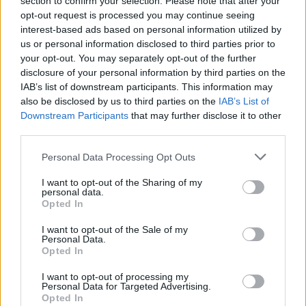
section to confirm your selection. Please note that after your
opt-out request is processed you may continue seeing
interest-based ads based on personal information utilized by
us or personal information disclosed to third parties prior to
your opt-out. You may separately opt-out of the further
disclosure of your personal information by third parties on the
Bilanci i zjarreve në vend:
Rusia goditet nga një
IAB’s list of downstream participants. This information may
23 vatra të raportuara, dy
sulm i gjerë me dronë
also be disclosed by us to third parties on the
IAB’s List of
vijojnë të monitorohen
ukrainas, përfshihet nga
Downstream Participants
that may further disclose it to other
flakët rafineria dhe
third parties.
plagosen 5 persona
Personal Data Processing Opt Outs
I want to opt-out of the Sharing of my
personal data.
Opted In
I want to opt-out of the Sale of my
Je mysafir, kthehu në
Adelina Ismaili rikthehet
Personal Data.
Opted In
Shqipëri”/ Gazetari grek
me projekt të ri/ Zbulon
me origjinë shqiptare
bashkëpunimin surprizë
I want to opt-out of processing my
përballet me sulm racist
me Gimbo-n
Personal Data for Targeted Advertising.
pas paralajmërimit për
Opted In