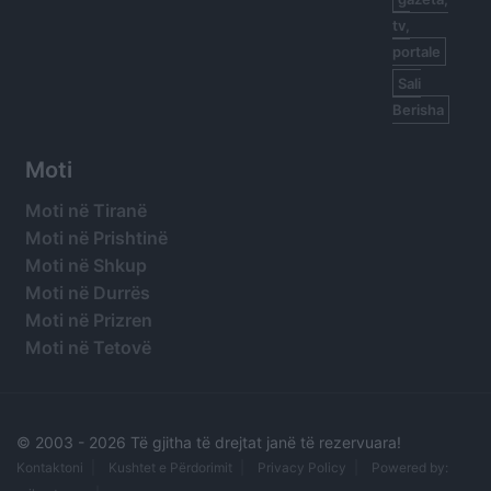
tv,
portale
Sali
Berisha
Moti
Moti në Tiranë
Moti në Prishtinë
Moti në Shkup
Moti në Durrës
Moti në Prizren
Moti në Tetovë
© 2003 -
2026 Të gjitha të drejtat janë të rezervuara!
Kontaktoni
Kushtet e Përdorimit
Privacy Policy
Powered by: