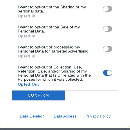
I want to opt-out of the Sharing of my
personal data.
Opted In
Mallakastër/ Zjarri del
Propozimi i PS për
I want to opt-out of the Sale of my
Personal Data.
jashtë kontrollit në
shkrirjen e Bashkisë Klos/
Opted In
masivin pyjor të Drenijës!
Flet kryebashkiakja
Pas Ngrëçanit, pritet
socialiste Valbona Kola:
I want to opt-out of processing my
Personal Data for Targeted Advertising.
ndërhyrja nga ajri (VIDEO)
Jam shërbëtore e popullit,
Opted In
karrigia është e
përkohshme, nëse
I want to opt-out of Collection, Use,
Retention, Sale, and/or Sharing of my
qytetarët janë kundër, unë
Personal Data that Is Unrelated with the
jam me ta (VIDEO)
Purposes for which it was collected.
Opted Out
PD kërkon të anulohet
Konstituimi i Kuvendit të
CONFIRM
tenderi 15 milionë euro
Kosovës, pritet zgjedhje e
për avionët zjarrfikës,
kryetarit të Parlamentit!
Vangjeli: Fituesja e lidhur
Afat 60 ditë për
Data Deletion
Data Access
Privacy Policy
me skandale në Spanjë, të
Presidentin e ri
të fundit
nisë hetimi i SPAK