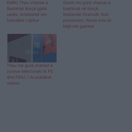
EMRI/ Theu xhamat e
Goditi me gurë xhamat e
Bashkisë Korçë gjatë
bashkisë në Korçë,
natës, arrestohet ish-
Kostandin Dramolli: Nuk
futbollisti i njohur
pendohem, Rama mos të
bëjë më gabime
Theu me gurë xhamat e
zyrave elektrorale të PS
dhe PDIU, i riu publikon
videon