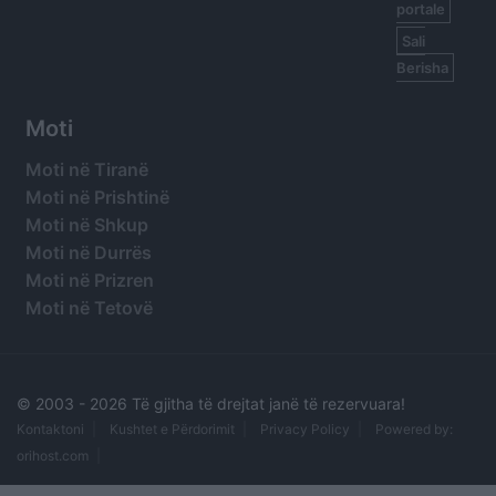
portale
Sali
Berisha
Moti
Moti në Tiranë
Moti në Prishtinë
Moti në Shkup
Moti në Durrës
Moti në Prizren
Moti në Tetovë
© 2003 -
2026 Të gjitha të drejtat janë të rezervuara!
Kontaktoni
Kushtet e Përdorimit
Privacy Policy
Powered by:
orihost.com