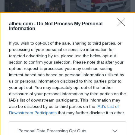
albeu.com -
Do Not Process My Personal
Analiza: Një shqiptar ka
Durrës/ 40-vjeçari humb
Information
nevojë për 28 mijë dollarë
ndjenjat në kantierin e
në vit për të arritur
ndërtimit dhe ndërron jetë
If you wish to opt-out of the sale, sharing to third parties, or
“pragun e lumturisë”
në spital
processing of your personal or sensitive information for
targeted advertising by us, please use the below opt-out
section to confirm your selection. Please note that after your
opt-out request is processed you may continue seeing
interest-based ads based on personal information utilized by
us or personal information disclosed to third parties prior to
your opt-out. You may separately opt-out of the further
Aksident i trefishtë në
Misteri rreth takimit sekret
disclosure of your personal information by third parties on the
rrugën Sarandë-Ksamil,
Pezeshkian-Khamenei në
IAB’s list of downstream participants. This information may
also be disclosed by us to third parties on the
IAB’s List of
njëri nga të plagosurit
Teheran! Ata ishin në një
Downstream Participants
that may further disclose it to other
dërgohet në spitalin e
makinë me xhama të errët,
third parties.
Traumës në Tiranë
duke e dëgjuar njëri-
tjetrin, por pa e parë
Personal Data Processing Opt Outs