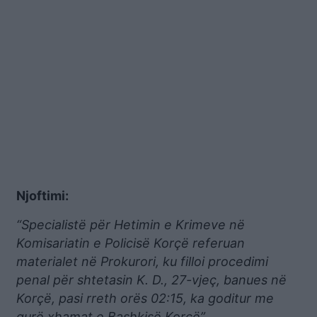
Njoftimi:
“Specialistë për Hetimin e Krimeve në
Komisariatin e Policisë Korçë referuan
materialet në Prokurori, ku filloi procedimi
penal për shtetasin K. D., 27-vjeç, banues në
Korçë, pasi rreth orës 02:15, ka goditur me
gurë xhamat e Bashkisë Korçë”.