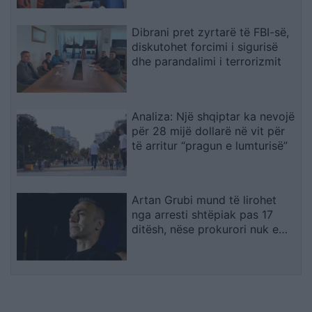
Dibrani pret zyrtarë të FBI-së,
diskutohet forcimi i sigurisë
dhe parandalimi i terrorizmit
Analiza: Një shqiptar ka nevojë
për 28 mijë dollarë në vit për
të arritur “pragun e lumturisë”
Artan Grubi mund të lirohet
nga arresti shtëpiak pas 17
ditësh, nëse prokurori nuk e
përfundon hetimin me akuzë