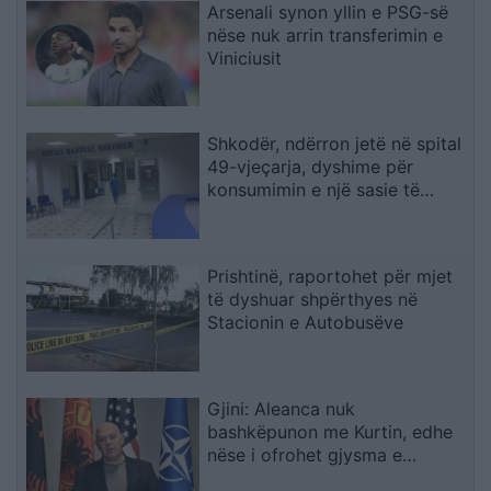
Arsenali synon yllin e PSG-së
nëse nuk arrin transferimin e
Viniciusit
Shkodër, ndërron jetë në spital
49-vjeçarja, dyshime për
konsumimin e një sasie të
madhe ilaçesh
Prishtinë, raportohet për mjet
të dyshuar shpërthyes në
Stacionin e Autobusëve
Gjini: Aleanca nuk
bashkëpunon me Kurtin, edhe
nëse i ofrohet gjysma e
qeverisë