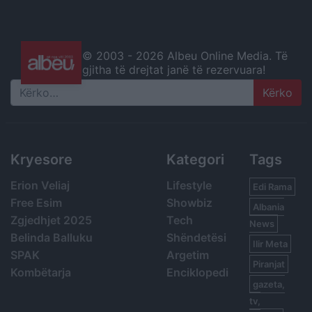
© 2003 -
2026 Albeu Online Media. Të
gjitha të drejtat janë të rezervuara!
Search
Kryesore
Kategori
Tags
Erion Veliaj
Lifestyle
Edi Rama
Free Esim
Showbiz
Albania
Zgjedhjet 2025
Tech
News
Belinda Balluku
Shëndetësi
Ilir Meta
SPAK
Argetim
Piranjat
Kombëtarja
Enciklopedi
gazeta,
tv,