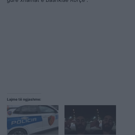
Lajme të ngjashme: