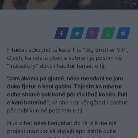
Fituesi i edicionit të katërt të “Big Brother VIP”,
Gjesti, ka ndarë ditën e sotme një postim në
“Instastory” duke i habitur fansat e tij.
“Jam akoma pa gjumë, nëse mendoni se jam
duke fjetur e keni gabim. Thjesht ka mbetur
edhe shumë pak kohë për t’ia lënë kohës. Full
e kam baterinë”,
ka shkruar këngëtari i dashur
për publikun në postimin e tij.
Nuk dihet nëse këngëtari do të vijë me një
projekt muzikor së shpejti apo është duke