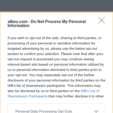
albeu.com -
Do Not Process My Personal
Information
If you wish to opt-out of the sale, sharing to third parties, or
processing of your personal or sensitive information for
targeted advertising by us, please use the below opt-out
section to confirm your selection. Please note that after your
Shtuar
më
2.09.2025 15:52
opt-out request is processed you may continue seeing
Tags:
,
interest-based ads based on personal information utilized by
gjesti
lajmerim
us or personal information disclosed to third parties prior to
your opt-out. You may separately opt-out of the further
disclosure of your personal information by third parties on the
IAB’s list of downstream participants. This information may
also be disclosed by us to third parties on the
IAB’s List of
Downstream Participants
that may further disclose it to other
third parties.
Personal Data Processing Opt Outs