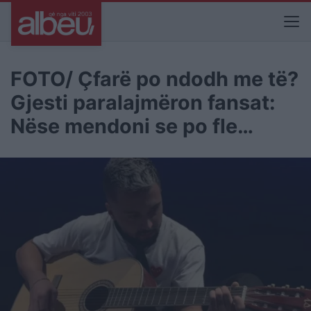
FOTO/ Çfarë po ndodh me të?
Gjesti paralajmëron fansat:
Nëse mendoni se po fle…