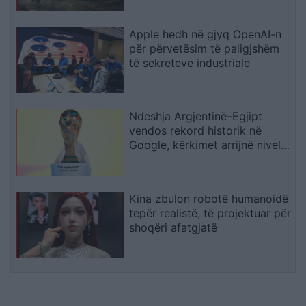
Natyrore
Apple hedh në gjyq OpenAI-n
për përvetësim të paligjshëm
të sekreteve industriale
Ndeshja Argjentinë–Egjipt
vendos rekord historik në
Google, kërkimet arrijnë nivele
të papara
Kina zbulon robotë humanoidë
tepër realistë, të projektuar për
shoqëri afatgjatë