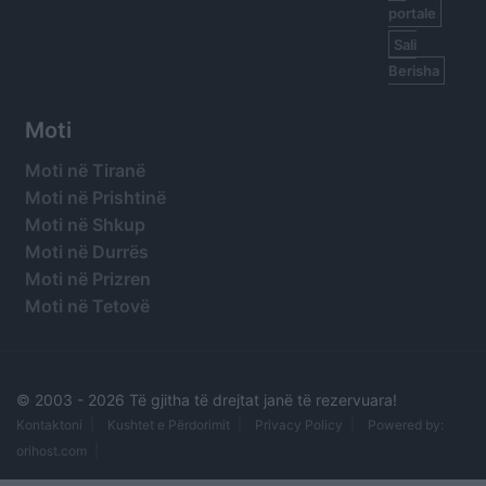
portale
Sali
Berisha
Moti
Moti në Tiranë
Moti në Prishtinë
Moti në Shkup
Moti në Durrës
Moti në Prizren
Moti në Tetovë
© 2003 -
2026 Të gjitha të drejtat janë të rezervuara!
Kontaktoni
Kushtet e Përdorimit
Privacy Policy
Powered by:
orihost.com