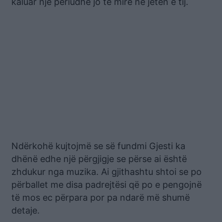
kaluar një periudhë jo të mirë në jetën e tij.
Ndërkohë kujtojmë se së fundmi Gjesti ka
dhënë edhe një përgjigje se përse ai është
zhdukur nga muzika. Ai gjithashtu shtoi se po
përballet me disa padrejtësi që po e pengojnë
të mos ec përpara por pa ndarë më shumë
detaje.