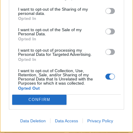
I want to opt-out of the Sharing of my
personal data.
Opted In
Kurti kundërshton
Gramsh, tre zjarre nën
I want to opt-out of the Sale of my
Personal Data.
kërkesat e LDK-së: Asnjë
kontroll pas ndërhyrjes në
Opted In
marrëveshje nuk mund të
terrene të vështira
zhbëjë vullnetin qytetar
I want to opt-out of processing my
Personal Data for Targeted Advertising.
Opted In
I want to opt-out of Collection, Use,
Retention, Sale, and/or Sharing of my
Personal Data that Is Unrelated with the
Purposes for which it was collected.
Opted Out
Koncerti i Kanye West
Dita e tetë e protestës në
CONFIRM
shkakton përplasje me
Divjakë, banorët
kalendarin e Champions
refuzojnë bashkimin me
League në Kazakistan
Lushnjen
Data Deletion
Data Access
Privacy Policy