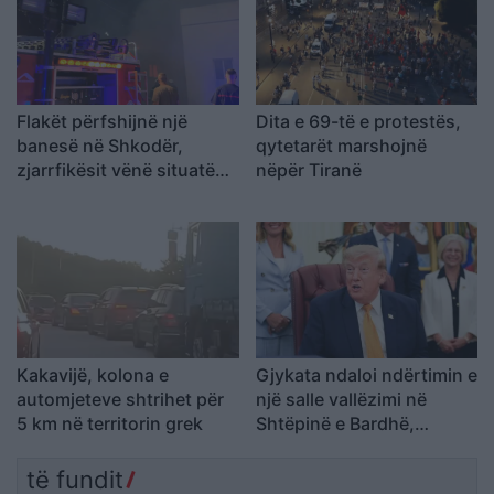
Flakët përfshijnë një
Dita e 69-të e protestës,
banesë në Shkodër,
qytetarët marshojnë
zjarrfikësit vënë situatën
nëpër Tiranë
nën kontroll
Kakavijë, kolona e
Gjykata ndaloi ndërtimin e
automjeteve shtrihet për
një salle vallëzimi në
5 km në territorin grek
Shtëpinë e Bardhë,
reagon Trump: Do ta
çojmë çështjen në
të fundit