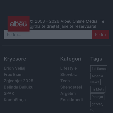
© 2003 -
2026 Albeu Online Media. Të
gjitha të drejtat janë të rezervuara!
Search
Kryesore
Kategori
Tags
Erion Veliaj
Lifestyle
Edi Rama
Free Esim
Showbiz
Albania
Zgjedhjet 2025
Tech
News
Belinda Balluku
Shëndetësi
Ilir Meta
SPAK
Argetim
Piranjat
Kombëtarja
Enciklopedi
gazeta,
tv,