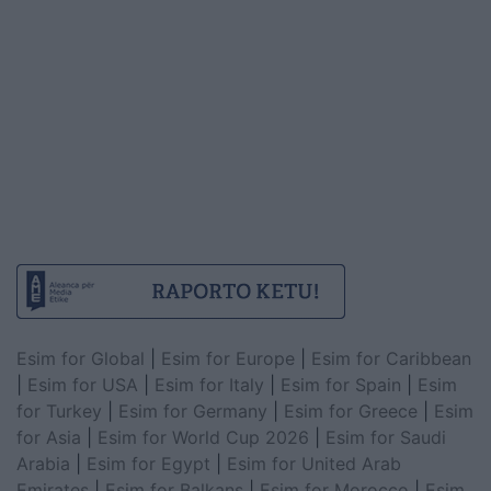
Esim for Global
|
Esim for Europe
|
Esim for Caribbean
|
Esim for USA
|
Esim for Italy
|
Esim for Spain
|
Esim
for Turkey
|
Esim for Germany
|
Esim for Greece
|
Esim
for Asia
|
Esim for World Cup 2026
|
Esim for Saudi
Arabia
|
Esim for Egypt
|
Esim for United Arab
Emirates
|
Esim for Balkans
|
Esim for Morocco
|
Esim