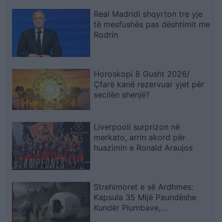
Gjykatën e Lartë
Real Madridi shqyrton tre yje
të mesfushës pas dështimit me
Rodrin
Horoskopi 8 Gusht 2026/
Çfarë kanë rezervuar yjet për
secilën shenjë?
Liverpooli surprizon në
merkato, arrin akord për
huazimin e Ronald Araujos
Strehimoret e së Ardhmes:
Kapsula 35 Mijë Paundëshe
Kundër Plumbave,
Shpërthimeve dhe Fatkeqësive