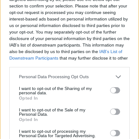
section to confirm your selection. Please note that after your
opt-out request is processed you may continue seeing
interest-based ads based on personal information utilized by
us or personal information disclosed to third parties prior to
your opt-out. You may separately opt-out of the further
disclosure of your personal information by third parties on the
IAB’s list of downstream participants. This information may
also be disclosed by us to third parties on the
IAB’s List of
Downstream Participants
that may further disclose it to other
third parties.
Personal Data Processing Opt Outs
I want to opt-out of the Sharing of my
personal data.
Opted In
I want to opt-out of the Sale of my
Personal Data.
Opted In
Esim for Global
|
Esim for Europe
|
Esim for Caribbean
|
Esim for USA
|
Esim for Italy
|
Esim for Spain
|
Esim
I want to opt-out of processing my
Personal Data for Targeted Advertising.
for Turkey
|
Esim for Germany
|
Esim for Greece
|
Esim