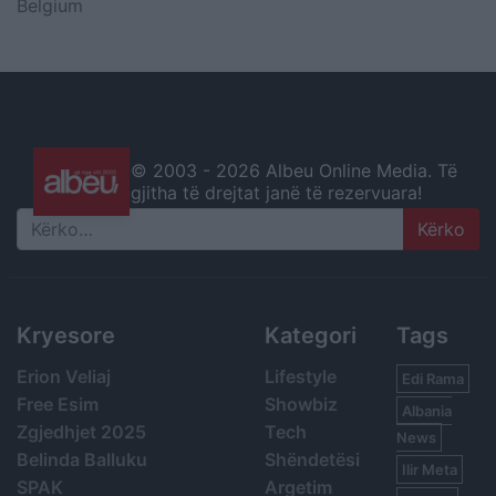
Belgium
© 2003 -
2026 Albeu Online Media. Të
gjitha të drejtat janë të rezervuara!
Search
Kryesore
Kategori
Tags
Erion Veliaj
Lifestyle
Edi Rama
Free Esim
Showbiz
Albania
Zgjedhjet 2025
Tech
News
Belinda Balluku
Shëndetësi
Ilir Meta
SPAK
Argetim