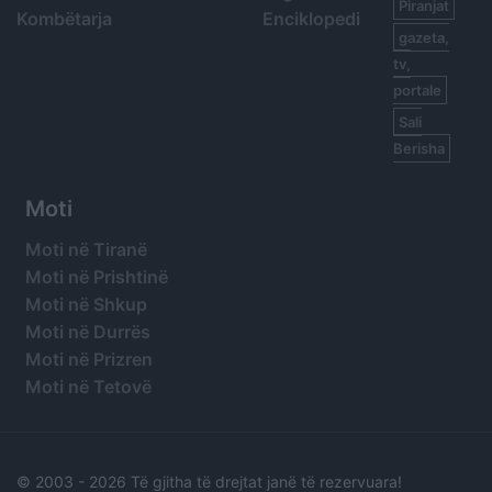
Piranjat
Kombëtarja
Enciklopedi
gazeta,
tv,
portale
Sali
Berisha
Moti
Moti në Tiranë
Moti në Prishtinë
Moti në Shkup
Moti në Durrës
Moti në Prizren
Moti në Tetovë
© 2003 -
2026 Të gjitha të drejtat janë të rezervuara!