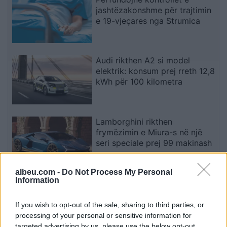
jashtëzakonshme për trajtimin
e 19-vjeçares nga Strumica
Audi rikthen A2 si model
elektrik: konsum prej rreth 12,8
kWh për 100 kilometra
Lamborghini rikthen
frymëzimin e Miura-s në një
seri speciale prej 99 makinash
albeu.com -
Do Not Process My Personal
Information
Dy zyrtarë të FBI-së vizitojnë
Shërbimin Korrektues të
Kosovës, në fokus terrorizmi
If you wish to opt-out of the sale, sharing to third parties, or
dhe rreziqet e sigurisë
processing of your personal or sensitive information for
targeted advertising by us, please use the below opt-out