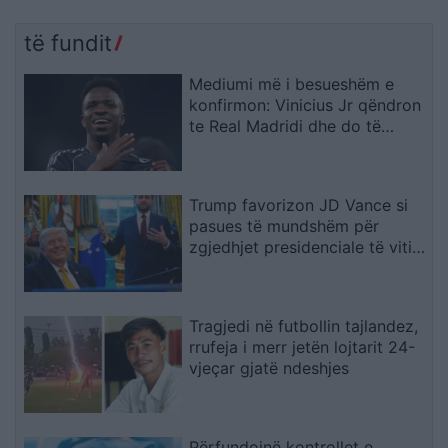
të fundit
Mediumi më i besueshëm e
konfirmon: Vinicius Jr qëndron
te Real Madridi dhe do të
firmosë kontratë
gjashtëvjeçare
Trump favorizon JD Vance si
pasues të mundshëm për
zgjedhjet presidenciale të vitit
2028, sipas “The Washington
Post
Tragjedi në futbollin tajlandez,
rrufeja i merr jetën lojtarit 24-
vjeçar gjatë ndeshjes
Përfundojnë kontrollet e