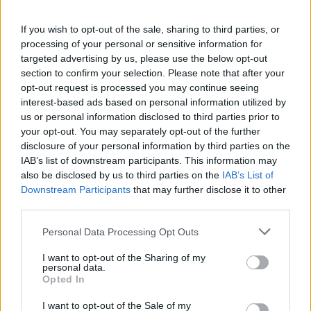
If you wish to opt-out of the sale, sharing to third parties, or
Aksident fatal në Gjermani,
processing of your personal or sensitive information for
humbin jetën tre anëtarë të një
targeted advertising by us, please use the below opt-out
familjeje nga Ferizaji që po
section to confirm your selection. Please note that after your
ktheheshin nga Kosova
opt-out request is processed you may continue seeing
interest-based ads based on personal information utilized by
us or personal information disclosed to third parties prior to
UBTech nxjerr robotët
your opt-out. You may separately opt-out of the further
humanoidë me pamje njerëzore
disclosure of your personal information by third parties on the
për shoqëri afatgjatë
IAB’s list of downstream participants. This information may
also be disclosed by us to third parties on the
IAB’s List of
Downstream Participants
that may further disclose it to other
Smart #2 sjell sërish makinën e
third parties.
vogël urbane elektrike me dy
vende
Personal Data Processing Opt Outs
I want to opt-out of the Sharing of my
personal data.
Opted In
Mercedes-AMG CLA 45
elektrik thyen rekordin e klasës
I want to opt-out of the Sale of my