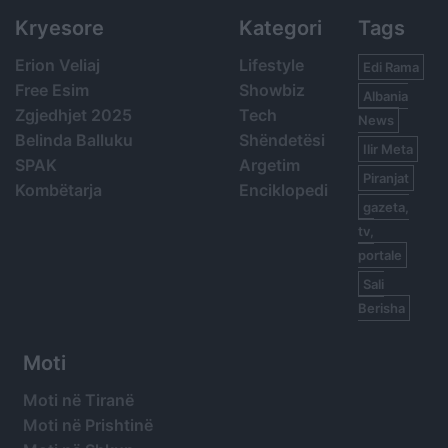
Kryesore
Kategori
Tags
Erion Veliaj
Lifestyle
Edi Rama
Free Esim
Showbiz
Albania
Zgjedhjet 2025
Tech
News
Belinda Balluku
Shëndetësi
Ilir Meta
SPAK
Argetim
Piranjat
Kombëtarja
Enciklopedi
gazeta,
tv,
portale
Sali
Berisha
Moti
Moti në Tiranë
Moti në Prishtinë