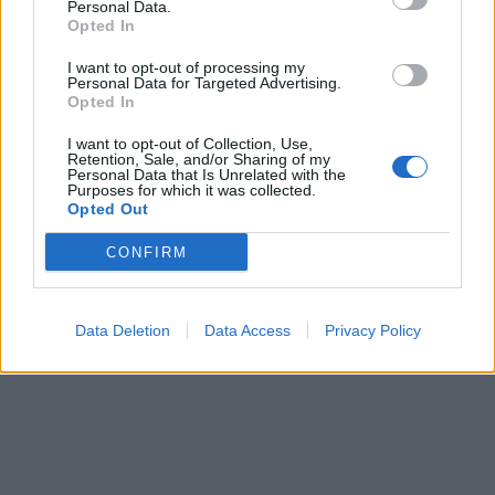
së tij në Nürburgring
Personal Data.
Opted In
I want to opt-out of processing my
Personal Data for Targeted Advertising.
Teleskopi më i fuqishëm diellor
Opted In
zbulon vorbullat që ndikojnë
në motin hapësinor dhe Tokë
I want to opt-out of Collection, Use,
Retention, Sale, and/or Sharing of my
Personal Data that Is Unrelated with the
Purposes for which it was collected.
Opted Out
CONFIRM
Data Deletion
Data Access
Privacy Policy