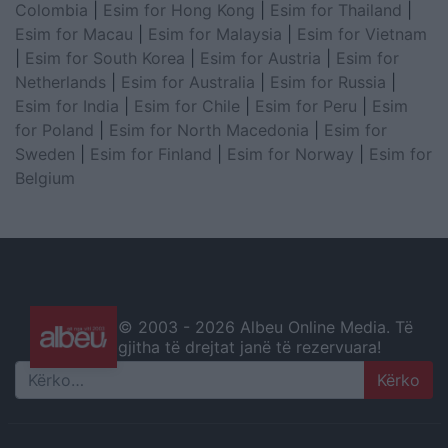
Colombia
|
Esim for Hong Kong
|
Esim for Thailand
|
Esim for Macau
|
Esim for Malaysia
|
Esim for Vietnam
|
Esim for South Korea
|
Esim for Austria
|
Esim for
Netherlands
|
Esim for Australia
|
Esim for Russia
|
Esim for India
|
Esim for Chile
|
Esim for Peru
|
Esim
for Poland
|
Esim for North Macedonia
|
Esim for
Sweden
|
Esim for Finland
|
Esim for Norway
|
Esim for
Belgium
© 2003 -
2026 Albeu Online Media. Të
gjitha të drejtat janë të rezervuara!
Search