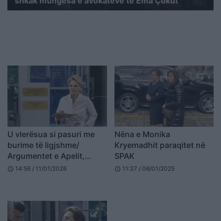
shkak mungesa e avokatëve të Ema Çokut
U vlerësua si pasuri me
Nëna e Monika
burime të ligjshme/
Kryemadhit paraqitet në
Argumentet e Apelit,
SPAK
BIRN: Si u hoq nga
14:56 / 11/01/2026
11:37 / 06/01/2025
schedule
schedule
sekuestro vila e nënës së
Monika Kryemadhit