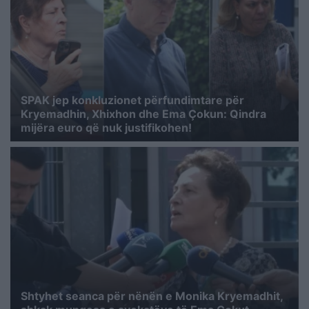
SPAK jep konkluzionet përfundimtare për
Kryemadhin, Xhixhon dhe Ema Çokun: Qindra
mijëra euro që nuk justifikohen!
Shtyhet seanca për nënën e Monika Kryemadhit,