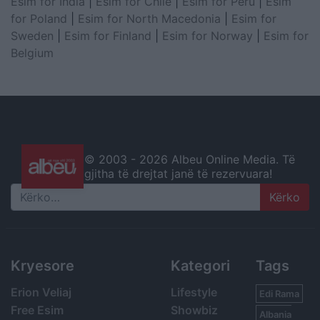
Esim for India
|
Esim for Chile
|
Esim for Peru
|
Esim
for Poland
|
Esim for North Macedonia
|
Esim for
Sweden
|
Esim for Finland
|
Esim for Norway
|
Esim for
Belgium
© 2003 -
2026 Albeu Online Media. Të
gjitha të drejtat janë të rezervuara!
Search
Kryesore
Kategori
Tags
Erion Veliaj
Lifestyle
Edi Rama
Free Esim
Showbiz
Albania