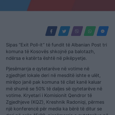
Sipas “Exit Poll-it” të fundit të Albanian Post tri
komuna të Kosovës shkojnë pa balotazh,
ndërsa e katërta është në pikëpyetje.
Pjesëmarrja e qytetarëve në votime në
zgjedhjet lokale deri në mesditë ishte e ulët,
mirëpo janë pak komuna të cilat kanë kaluar
më shumë se 50% të daljes së qytetarëve në
votime. Kryetari i Komisionit Qendror të
Zgjedhjeve (KQZ), Kreshnik Radoniqi, përmes
një konferencë për media ka bërë të ditur se