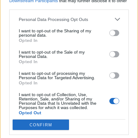
Downstream Participants
that may further disclose it to other
Policia kërkon
Pas shtyrjes së seancës
third parties.
bashkëpunimin e
konstituive, Kurti del në
qytetarëve për të
konferencë në Kuvend në
Personal Data Processing Opt Outs
identifikuar të dyshuarin
orën 12:30
për “Vjedhje të rëndë
I want to opt-out of the Sharing of my
personal data.
Opted In
I want to opt-out of the Sale of my
Personal Data.
Opted In
Gjykata cakton një muaj
Zemaj: Kalimi i afatit 30-
I want to opt-out of processing my
Personal Data for Targeted Advertising.
paraburgim për Egzon
ditor mund ta zhysë
Opted In
Reshanin, i dyshuar për
Kosovën në krizë
disa vepra penale
kushtetuese
I want to opt-out of Collection, Use,
Retention, Sale, and/or Sharing of my
Personal Data that Is Unrelated with the
Purposes for which it was collected.
Opted Out
CONFIRM