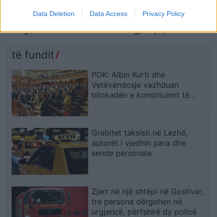
Hamza kritikon shtyrjen e
Kurti: Dështimi për
Data Deletion
Data Access
Privacy Policy
seancës: LVV po tregon
zgjedhjen e presidentit
mungesë serioziteti
solli zgjedhjet, vendit i
nevojitet stabilitet politik
të fundit
PDK: Albin Kurti dhe
Vetëvendosje vazhduan
bllokadën e konstituimit të
Kuvendit
Grabitet taksisti në Lezhë,
autorët i vjedhin para dhe
sende personale
Zjarr në një shtëpi në Gostivar,
tre persona dërgohen në
urgjencë, përfshirë dy policë