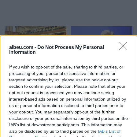
albeu.com -
Do Not Process My Personal
Information
If you wish to opt-out of the sale, sharing to third parties, or
PDK: Albin Kurti dhe
Ish-gjyqtari i
processing of your personal or sensitive information for
Vetëvendosje vazhduan
Kushtetueses sqaron
targeted advertising by us, please use the below opt-out
bllokadën e konstituimit
afatet dhe mundësinë e
section to confirm your selection. Please note that after your
të Kuvendit
shtyrjes së seancës
opt-out request is processed you may continue seeing
konstituive
interest-based ads based on personal information utilized by
us or personal information disclosed to third parties prior to
your opt-out. You may separately opt-out of the further
disclosure of your personal information by third parties on the
IAB’s list of downstream participants. This information may
also be disclosed by us to third parties on the
IAB’s List of