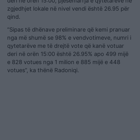
deri në orën 15:00, pjesëmarrja e qytetarëve në
zgjedhjet lokale në nivel vendi është 26.95 për
qind.
“Sipas të dhënave preliminare që kemi pranuar
nga më shumë se 98% e vendvotimeve, numri i
qytetarëve me të drejtë vote që kanë votuar
deri në orën 15:00 është 26.95% apo 499 mijë
e 828 votues nga 1 milion e 885 mijë e 448
votues”, ka thënë Radoniqi.