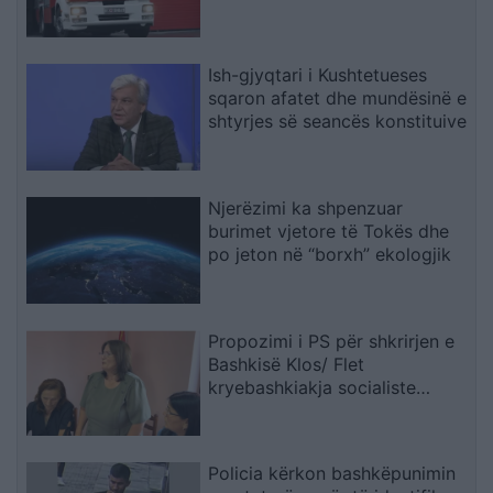
Ish-gjyqtari i Kushtetueses
sqaron afatet dhe mundësinë e
shtyrjes së seancës konstituive
Njerëzimi ka shpenzuar
burimet vjetore të Tokës dhe
po jeton në “borxh” ekologjik
Propozimi i PS për shkrirjen e
Bashkisë Klos/ Flet
kryebashkiakja socialiste
Valbona Kola: Jam shërbëtore
e popullit, karrigia është e
përkohshme, nëse qytetarët
Policia kërkon bashkëpunimin
janë kundër, unë jam me ta