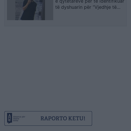
e qytetarëve për të identifikuar
(VIDEO)
të dyshuarin për “Vjedhje të
rëndë