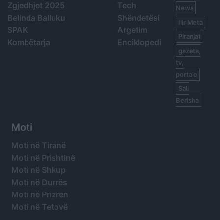
Zgjedhjet 2025
Tech
News
Belinda Balluku
Shëndetësi
Ilir Meta
SPAK
Argetim
Piranjat
Kombëtarja
Enciklopedi
gazeta,
tv,
portale
Sali
Berisha
Moti
Moti në Tiranë
Moti në Prishtinë
Moti në Shkup
Moti në Durrës
Moti në Prizren
Moti në Tetovë