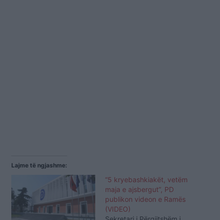
Lajme të ngjashme:
“5 kryebashkiakët, vetëm
maja e ajsbergut”, PD
publikon videon e Ramës
(VIDEO)
Sekretari i Përgjitshëm i