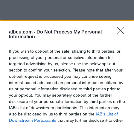
albeu.com -
Do Not Process My Personal
Information
If you wish to opt-out of the sale, sharing to third parties, or
processing of your personal or sensitive information for
targeted advertising by us, please use the below opt-out
Shtuar
më
11.02.2022 09:52
section to confirm your selection. Please note that after your
opt-out request is processed you may continue seeing
Tags:
,
,
edi rama
inceneratoret
Lefer
interest-based ads based on personal information utilized by
,
Geshtenja
PD
us or personal information disclosed to third parties prior to
your opt-out. You may separately opt-out of the further
disclosure of your personal information by third parties on the
IAB’s list of downstream participants. This information may
also be disclosed by us to third parties on the
IAB’s List of
Downstream Participants
that may further disclose it to other
third parties.