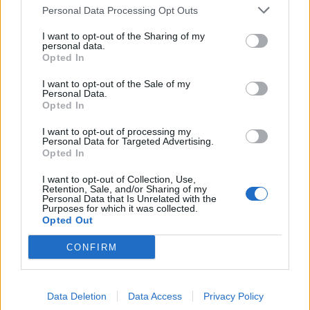
Personal Data Processing Opt Outs
I want to opt-out of the Sharing of my
personal data.
Opted In
I want to opt-out of the Sale of my
Sulm i armatosur në një
Kodi Rrugor me masa më
Personal Data.
shkollë në Tajlandë:
të ashpra: Heqje e
Opted In
gjashtë viktima, mes tyre
përhershme e patentës,
I want to opt-out of processing my
një 14-vjeçar
gjoba të rritura dhe
Personal Data for Targeted Advertising.
kufizime për drejtuesit e
Opted In
rinj
I want to opt-out of Collection, Use,
Retention, Sale, and/or Sharing of my
Personal Data that Is Unrelated with the
Purposes for which it was collected.
Opted Out
“Meta” gjobitet me 567
Djali ishte në konflikt me
CONFIRM
milionë dollarë të tjerë për
një person tjetër, babai
sigurinë e fëmijëve,
69-vjeçar humb jetën nga
kompania: Do ta apelojmë
arresti kardiak (EMRI)
Data Deletion
Data Access
Privacy Policy