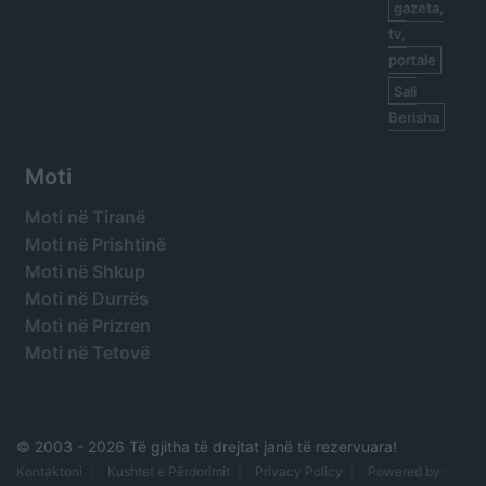
gazeta,
tv,
portale
Sali
Berisha
Moti
Moti në Tiranë
Moti në Prishtinë
Moti në Shkup
Moti në Durrës
Moti në Prizren
Moti në Tetovë
© 2003 -
2026 Të gjitha të drejtat janë të rezervuara!
Kontaktoni
Kushtet e Përdorimit
Privacy Policy
Powered by: