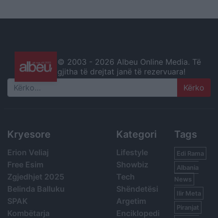
© 2003 -
2026 Albeu Online Media. Të
gjitha të drejtat janë të rezervuara!
Search
Kryesore
Kategori
Tags
Erion Veliaj
Lifestyle
Edi Rama
Free Esim
Showbiz
Albania
Zgjedhjet 2025
Tech
News
Belinda Balluku
Shëndetësi
Ilir Meta
SPAK
Argetim
Piranjat
Kombëtarja
Enciklopedi