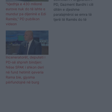
“Vjedhja e 430 milionë
PD, Gazment Bardhi i cili
eurove nuk do të ishte e
ditën e djeshme
mundur pa dijeninë e Edi
paralajmëroi se emra të
Ramës,” PD publikon
tjerë të Ramës do të
videon
publikohen pasi kanë
lidhje me krimin, ka
publikuar një video të
kryeministrt Edi Rama të
pak kohëve më parë. Në
një emision televiziv Rama
është shprehur se mezi
Inceneratorët, deputeti i
e…
PD-së shpreh bindjen:
Nëse SPAK i shkon deri
në fund hetimit qeveria
Rama bie, gjysma
përfundojnë në burg