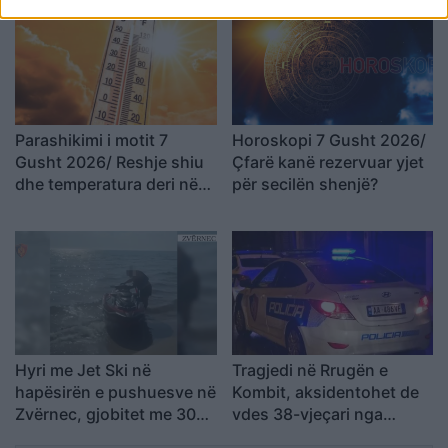
Parashikimi i motit 7
Horoskopi 7 Gusht 2026/
Gusht 2026/ Reshje shiu
Çfarë kanë rezervuar yjet
dhe temperatura deri në
për secilën shenjë?
38 gradë
Hyri me Jet Ski në
Tragjedi në Rrugën e
hapësirën e pushuesve në
Kombit, aksidentohet de
Zvërnec, gjobitet me 300
vdes 38-vjeçari nga
mijë lekë drejtuesi
Kosova