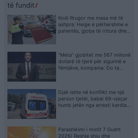
të fundit
Kodi Rrugor me masa më të
ashpra: Heqje e përhershme e
patentës, gjoba të rritura dhe
kufizime për drejtuesit e rinj
“Meta” gjobitet me 567 milionë
dollarë të tjerë për sigurinë e
fëmijëve, kompania: Do ta
apelojmë
Djali ishte në konflikt me një
person tjetër, babai 69-vjeçar
humb jetën nga arresti kardiak
(EMRI)
Parashikimi i motit 7 Gusht
2026/ Reshje shiu dhe