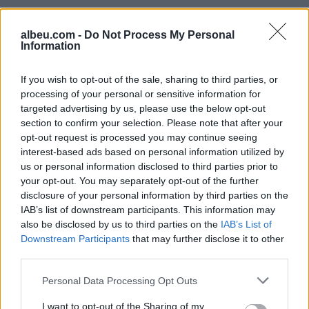
albeu.com -
Do Not Process My Personal
Information
If you wish to opt-out of the sale, sharing to third parties, or
Shtuar
më
6.04.2022 18:35
processing of your personal or sensitive information for
targeted advertising by us, please use the below opt-out
Tags:
,
,
Alba Exotic Fruit
arrestohet dauti
section to confirm your selection. Please note that after your
,
droga ne banane
eduart dauti
opt-out request is processed you may continue seeing
interest-based ads based on personal information utilized by
us or personal information disclosed to third parties prior to
your opt-out. You may separately opt-out of the further
disclosure of your personal information by third parties on the
IAB’s list of downstream participants. This information may
also be disclosed by us to third parties on the
IAB’s List of
Downstream Participants
that may further disclose it to other
third parties.
Personal Data Processing Opt Outs
I want to opt-out of the Sharing of my