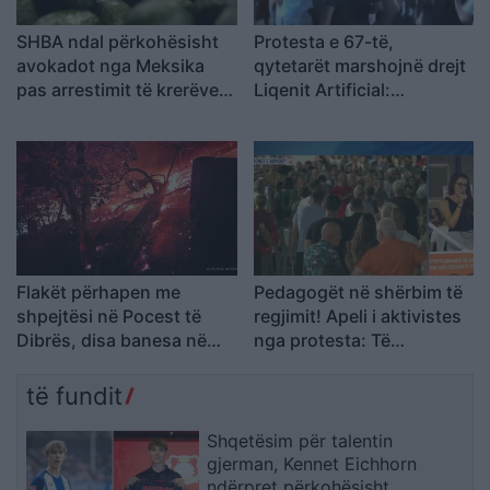
SHBA ndal përkohësisht
Protesta e 67-të,
avokadot nga Meksika
qytetarët marshojnë drejt
pas arrestimit të krerëve
Liqenit Artificial:
të grupeve kriminale
“Shqipëria meriton
revolucion”
Flakët përhapen me
Pedagogët në shërbim të
shpejtësi në Pocest të
regjimit! Apeli i aktivistes
Dibrës, disa banesa në
nga protesta: Të
rrezik
bashkohemi për
Shqipërinë që meritojmë
të fundit
Shqetësim për talentin
gjerman, Kennet Eichhorn
ndërpret përkohësisht