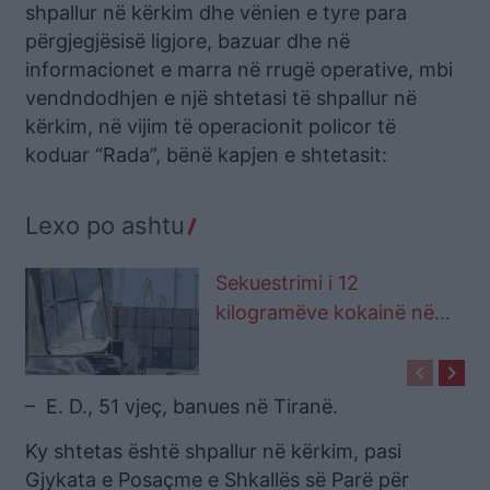
shpallur në kërkim dhe vënien e tyre para
përgjegjësisë ligjore, bazuar dhe në
informacionet e marra në rrugë operative, mbi
vendndodhjen e një shtetasi të shpallur në
kërkim, në vijim të operacionit policor të
koduar “Rada”, bënë kapjen e shtetasit:
Lexo po ashtu
Sekuestrimi i 12
kilogramëve kokainë në
Portin e Durrësit, policia
keyboard_arrow_left
keyboard_arrow_right
shpall në kërkim
administratorin e firmës
– E. D., 51 vjeç, banues në Tiranë.
Ky shtetas është shpallur në kërkim, pasi
Gjykata e Posaçme e Shkallës së Parë për