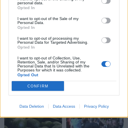
personal data.
Eric Wendt konfirmohet
Futbolli librazhdas në zi,
Opted In
nga Senati si ambasador i
ndahet nga jeta Besnik
I want to opt-out of the Sale of my
SHBA-së në Shqipëri,
Çota, ish-kapiten dhe ish-
Personal Data.
emërimi pret firmën e
trajner i Sopotit
Opted In
Trump
I want to opt-out of processing my
Personal Data for Targeted Advertising.
Opted In
I want to opt-out of Collection, Use,
Retention, Sale, and/or Sharing of my
Personal Data that Is Unrelated with the
Purposes for which it was collected.
Aksident fatal në Durrës,
Kërcënim me bombë në
Opted Out
makina përplas për vdekje
Milano, gjashtë qendra
këmbësorin; drejtuesi
tregtare zbrazen pas
CONFIRM
shoqërohet në polici
mesazhit me email
Data Deletion
Data Access
Privacy Policy