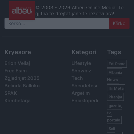
© 2003 -
2026 Albeu Online Media. Të
gjitha të drejtat janë të rezervuara!
Search
Kryesore
Kategori
Tags
Erion Veliaj
Lifestyle
Edi Rama
Free Esim
Showbiz
Albania
Zgjedhjet 2025
Tech
News
Belinda Balluku
Shëndetësi
Ilir Meta
SPAK
Argetim
Piranjat
Kombëtarja
Enciklopedi
gazeta,
tv,
portale
Sali