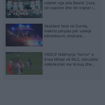
ndahet nga jeta Besnik Çota,
ish-kapiten dhe ish-trajner i
Sopotit
Aksident fatal në Durrës,
makina përplas për vdekje
këmbësorin; drejtuesi
shoqërohet në polici
VIDEO/ Ndërhyrja “horror” e
Enea Mihajt në MLS, mbrojtësi
ndëshkohet me të kuq dhe
gjobë