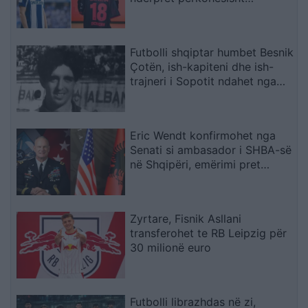
karrierën për arsye
shëndetësore
Futbolli shqiptar humbet Besnik
Çotën, ish-kapiteni dhe ish-
trajneri i Sopotit ndahet nga
jeta në moshën 56-vjeçare
Eric Wendt konfirmohet nga
Senati si ambasador i SHBA-së
në Shqipëri, emërimi pret
firmën e Trump
Zyrtare, Fisnik Asllani
transferohet te RB Leipzig për
30 milionë euro
Futbolli librazhdas në zi,