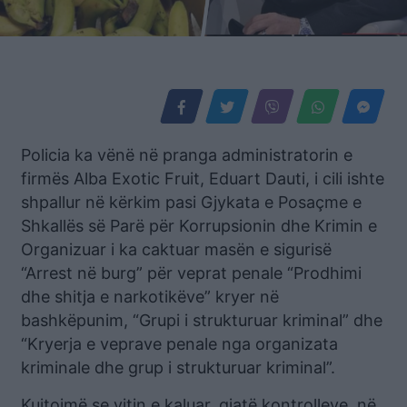
Policia ka vënë në pranga administratorin e
firmës Alba Exotic Fruit, Eduart Dauti, i cili ishte
shpallur në kërkim pasi Gjykata e Posaçme e
Shkallës së Parë për Korrupsionin dhe Krimin e
Organizuar i ka caktuar masën e sigurisë
“Arrest në burg” për veprat penale “Prodhimi
dhe shitja e narkotikëve” kryer në
bashkëpunim, “Grupi i strukturuar kriminal” dhe
“Kryerja e veprave penale nga organizata
kriminale dhe grup i strukturuar kriminal”.
Kujtojmë se vitin e kaluar, gjatë kontrolleve, në