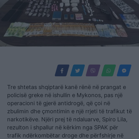
Tre shtetas shqiptarë kanë rënë në prangat e
policisë greke në ishullin e Mykonos, pas një
operacioni të gjerë antidrogë, që çoi në
zbulimin dhe çmontimin e një rrjeti të trafikut të
narkotikëve. Njëri prej të ndaluarve, Spiro Lila,
rezulton i shpallur në kërkim nga SPAK për
trafik ndërkombëtar droge dhe përfshirje në