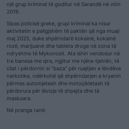
një grup kriminal të goditur në Sarandë në vitin
2019.
Sipas policisë greke, grupi kriminal ka nisur
aktivitetin e paligjshëm të paktën që nga muaji
maj 2025, duke shpërndarë kokainë, kokainë
rozë, marijuanë dhe tableta droge në zona të
ndryshme të Mykonosit. Ata ishin vendosur në
tre banesa me qira, ngjitur me njëra-tjetrën, të
cilat i përdornin si “baza” për ruajtjen e lëndëve
narkotike, ndërkohë që shpërndarjen e kryenin
përmes automjetesh dhe motoçikletash të
përdorura për lëvizje të shpejta dhe të
maskuara.
Në pranga ranë: