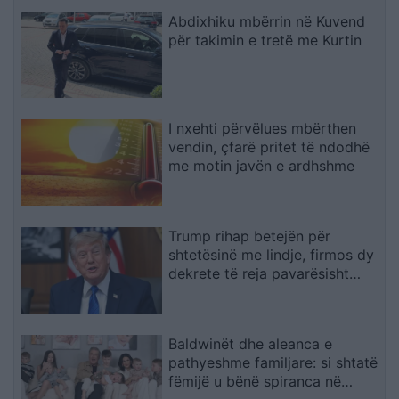
Abdixhiku mbërrin në Kuvend
për takimin e tretë me Kurtin
I nxehti përvëlues mbërthen
vendin, çfarë pritet të ndodhë
me motin javën e ardhshme
Trump rihap betejën për
shtetësinë me lindje, firmos dy
dekrete të reja pavarësisht
pengesës në Gjykatën
Supreme
Baldwinët dhe aleanca e
pathyeshme familjare: si shtatë
fëmijë u bënë spiranca në