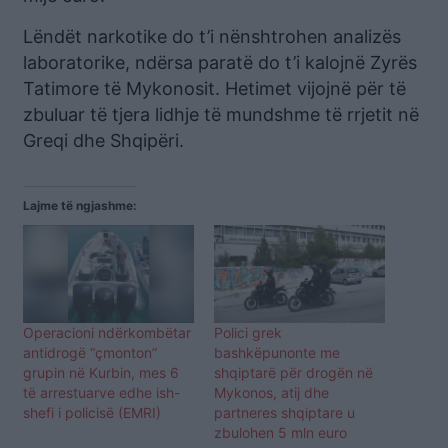
Lëndët narkotike do t’i nënshtrohen analizës
laboratorike, ndërsa paratë do t’i kalojnë Zyrës
Tatimore të Mykonosit. Hetimet vijojnë për të
zbuluar të tjera lidhje të mundshme të rrjetit në
Greqi dhe Shqipëri.
Lajme të ngjashme:
Operacioni ndërkombëtar
Polici grek
antidrogë “çmonton”
bashkëpunonte me
grupin në Kurbin, mes 6
shqiptarë për drogën në
të arrestuarve edhe ish-
Mykonos, atij dhe
shefi i policisë (EMRI)
partneres shqiptare u
zbulohen 5 mln euro