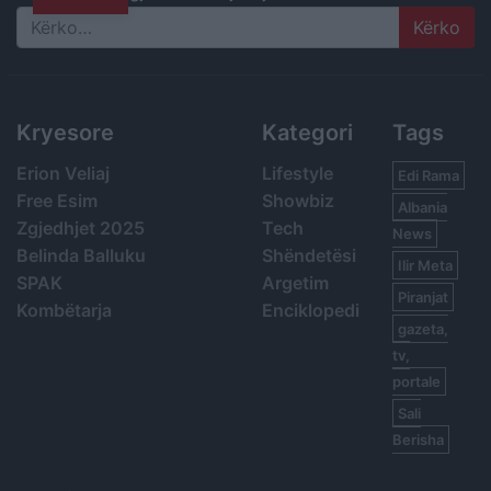
Search
Kryesore
Kategori
Tags
Erion Veliaj
Lifestyle
Edi Rama
Free Esim
Showbiz
Albania
Zgjedhjet 2025
Tech
News
Belinda Balluku
Shëndetësi
Ilir Meta
SPAK
Argetim
Piranjat
Kombëtarja
Enciklopedi
gazeta,
tv,
portale
Sali
Berisha