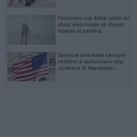
stuhinë më të fortë
Pensionimi nuk është vetëm liri:
sfidat emocionale që shpesh
mbeten të pathëna
Senatorë amerikanë kërkojnë
rikthimin e sanksioneve ndaj
zyrtarëve të Republikës
Sërpska