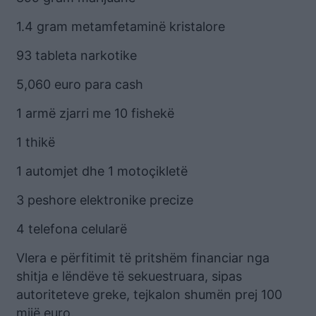
1.4 gram metamfetaminë kristalore
93 tableta narkotike
5,060 euro para cash
1 armë zjarri me 10 fishekë
1 thikë
1 automjet dhe 1 motoçikletë
3 peshore elektronike precize
4 telefona celularë
Vlera e përfitimit të pritshëm financiar nga
shitja e lëndëve të sekuestruara, sipas
autoriteteve greke, tejkalon shumën prej 100
mijë euro.