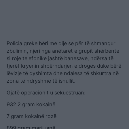
Policia greke bëri me dije se për të shmangur
zbulimin, njëri nga anëtarët e grupit shërbente
si roje telefonike jashtë banesave, ndërsa të
tjerët kryenin shpërndarjen e drogës duke bërë
lëvizje të dyshimta dhe ndalesa të shkurtra në
zona të ndryshme të ishullit.
Gjatë operacionit u sekuestruan:
932.2 gram kokainë
7 gram kokainë rozë
899 gram marijuanë