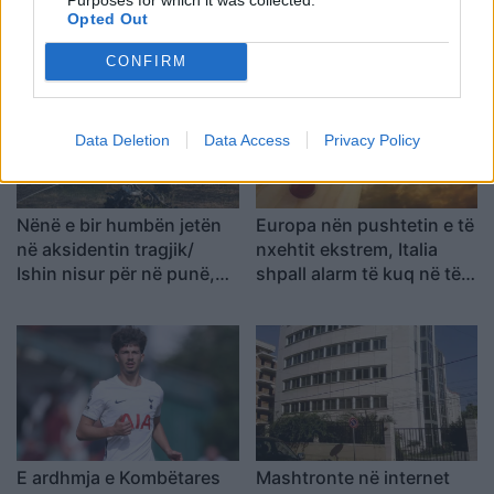
pritet të ndodhë me motin
reja të GJKKO-së për
Opted Out
javën e ardhshme
median: Të rishikohen
CONFIRM
kufizimet ndaj gazetarëve
dhe informimit publik
Data Deletion
Data Access
Privacy Policy
Nënë e bir humbën jetën
Europa nën pushtetin e të
në aksidentin tragjik/
nxehtit ekstrem, Italia
Ishin nisur për në punë,
shpall alarm të kuq në të
por fati u kishte rezervuar
gjitha qytetet kryesore!
udhëtimin e fundit (FOTO)
Austria dhe Sllovakia,
temperatura rekord
E ardhmja e Kombëtares
Mashtronte në internet