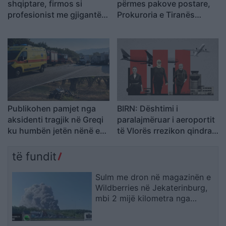
shqiptare, firmos si
përmes pakove postare,
profesionist me gjigantët
Prokuroria e Tiranës
e Premier Ligë: “Djall” i
dërgon për gjykim
goditjeve të dënimit
nigerianin
Publikohen pamjet nga
BIRN: Dështimi i
aksidenti tragjik në Greqi
paralajmëruar i aeroportit
ku humbën jetën nënë e
të Vlorës rrezikon qindra
bir nga Shqipëria, dy
milionë euro në arbitrazh
makinat u përplasën kokë
të fundit
më kokë (VIDEO)
Sulm me dron në magazinën e
Wildberries në Jekaterinburg,
mbi 2 mijë kilometra nga
Ukraina