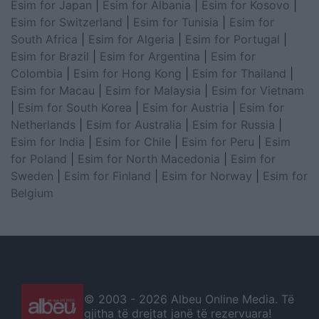
Esim for Japan
|
Esim for Albania
|
Esim for Kosovo
|
Esim for Switzerland
|
Esim for Tunisia
|
Esim for
South Africa
|
Esim for Algeria
|
Esim for Portugal
|
Esim for Brazil
|
Esim for Argentina
|
Esim for
Colombia
|
Esim for Hong Kong
|
Esim for Thailand
|
Esim for Macau
|
Esim for Malaysia
|
Esim for Vietnam
|
Esim for South Korea
|
Esim for Austria
|
Esim for
Netherlands
|
Esim for Australia
|
Esim for Russia
|
Esim for India
|
Esim for Chile
|
Esim for Peru
|
Esim
for Poland
|
Esim for North Macedonia
|
Esim for
Sweden
|
Esim for Finland
|
Esim for Norway
|
Esim for
Belgium
© 2003 -
2026 Albeu Online Media. Të
gjitha të drejtat janë të rezervuara!