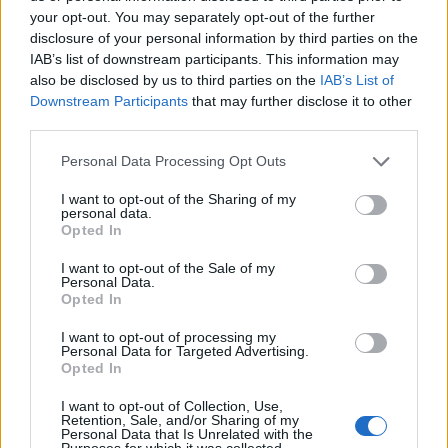
your opt-out. You may separately opt-out of the further
disclosure of your personal information by third parties on the
IAB’s list of downstream participants. This information may
also be disclosed by us to third parties on the
IAB’s List of
Shtuar
më
8.06.2025 22:21
Downstream Participants
that may further disclose it to other
third parties.
Tags:
,
operacion
SPAK
Personal Data Processing Opt Outs
I want to opt-out of the Sharing of my
personal data.
Opted In
I want to opt-out of the Sale of my
Personal Data.
Opted In
I want to opt-out of processing my
Personal Data for Targeted Advertising.
Opted In
I want to opt-out of Collection, Use,
Retention, Sale, and/or Sharing of my
I nxehti përvëlues
SafeJournalists
Personal Data that Is Unrelated with the
mbërthen vendin, çfarë
kundërshton rregullat e
Purposes for which it was collected.