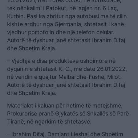
25.01.2021, rreth orës 05:00, në autostradë,
tek nënkalimi i Patokut, në lagjen nr. 6 Laç,
Kurbin. Pasi ka zbritur nga autobusi me të cilin
kishte ardhur nga Gjermania, shtetasit i kanë
vjedhur portofolin dhe një telefon celular.
Autorë të dyshuar janë shtetasit Ibrahim Difaj
dhe Shpetim Kraja.
– Vjedhja e disa produkteve ushqimore në
dyqanin e shtetasit K. C., më datë 26.01.2022,
në vendin e quajtur Malbardhe-Fushë, Milot.
Autorë të dyshuar janë shtetasit Ibrahim Difaj
dhe Shpetim Kraja.
Materialet i kaluan për hetime të metejshme,
Prokurorisë pranë Gjykatës së Shkallës së Parë
Tiranë, në ngarkim të shtetasve:
– Ibrahim Difaj, Damjant Lleshaj dhe Shpëtim