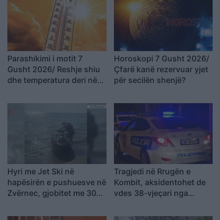
Parashikimi i motit 7
Horoskopi 7 Gusht 2026/
Gusht 2026/ Reshje shiu
Çfarë kanë rezervuar yjet
dhe temperatura deri në
për secilën shenjë?
38 gradë
Hyri me Jet Ski në
Tragjedi në Rrugën e
hapësirën e pushuesve në
Kombit, aksidentohet de
Zvërnec, gjobitet me 300
vdes 38-vjeçari nga
mijë lekë drejtuesi
Kosova