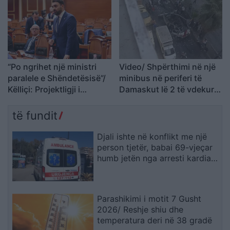
“Po ngrihet një ministri
Video/ Shpërthimi në një
paralele e Shëndetësisë”/
minibus në periferi të
Këlliçi: Projektligji i
Damaskut lë 2 të vdekur
shtatorit i hap rrugë
dhe 13 të plagosur
monopolit, SPAK të
të fundit
ndërhyjë
Djali ishte në konflikt me një
person tjetër, babai 69-vjeçar
humb jetën nga arresti kardiak
(EMRI)
Parashikimi i motit 7 Gusht
2026/ Reshje shiu dhe
temperatura deri në 38 gradë