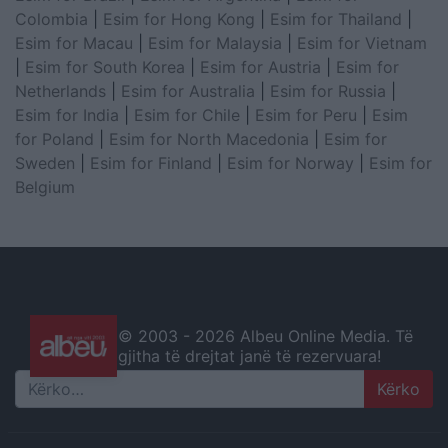
Colombia
|
Esim for Hong Kong
|
Esim for Thailand
|
Esim for Macau
|
Esim for Malaysia
|
Esim for Vietnam
|
Esim for South Korea
|
Esim for Austria
|
Esim for
Netherlands
|
Esim for Australia
|
Esim for Russia
|
Esim for India
|
Esim for Chile
|
Esim for Peru
|
Esim
for Poland
|
Esim for North Macedonia
|
Esim for
Sweden
|
Esim for Finland
|
Esim for Norway
|
Esim for
Belgium
© 2003 -
2026 Albeu Online Media. Të
gjitha të drejtat janë të rezervuara!
Search