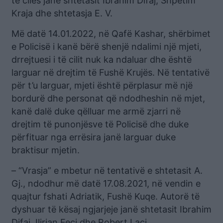
të cilës janë shtetasit Ibrahim Difaj, Shpetim
Kraja dhe shtetasja E. V.
Më datë 14.01.2022, në Qafë Kashar, shërbimet
e Policisë i kanë bërë shenjë ndalimi një mjeti,
drrejtuesi i të cilit nuk ka ndaluar dhe është
larguar në drejtim të Fushë Krujës. Në tentativë
për t’u larguar, mjeti është përplasur më një
bordurë dhe personat që ndodheshin në mjet,
kanë dalë duke qëlluar me armë zjarri në
drejtim të punonjësve të Policisë dhe duke
përfituar nga errësira janë larguar duke
braktisur mjetin.
– “Vrasja” e mbetur në tentativë e shtetasit A.
Gj., ndodhur më datë 17.08.2021, në vendin e
quajtur fshati Adriatik, Fushë Kuqe. Autorë të
dyshuar të kësaj ngjarjeje janë shtetasit Ibrahim
Difaj, Ilirian Feçi dhe Robert Laci.