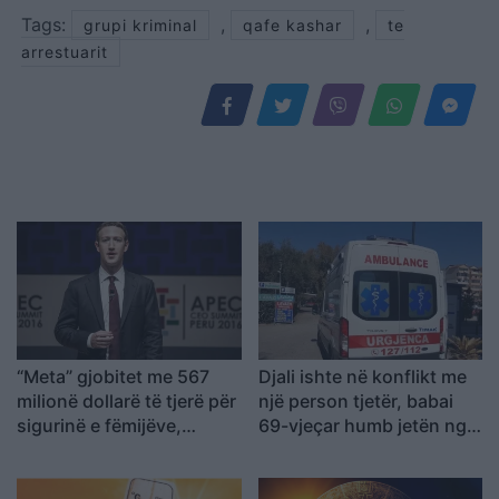
Tags:
,
,
grupi kriminal
qafe kashar
te
arrestuarit
“Meta” gjobitet me 567
Djali ishte në konflikt me
milionë dollarë të tjerë për
një person tjetër, babai
sigurinë e fëmijëve,
69-vjeçar humb jetën nga
kompania: Do ta apelojmë
arresti kardiak (EMRI)