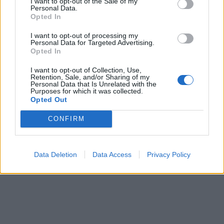
I want to opt-out of the Sale of my
rezultate të tjera.
Personal Data.
Opted In
Ftojmë qytetarët që të mbështesin strukturat e
I want to opt-out of processing my
Policisë dhe të denoncojnë në Komisariatin
Personal Data for Targeted Advertising.
Opted In
Dixhital dhe në numrin pa pagesë 112 duke
garantuar anonimat të plotë e të sigurt dhe një
I want to opt-out of Collection, Use,
Retention, Sale, and/or Sharing of my
reagim të mënjehershëm e të
Personal Data that Is Unrelated with the
Purposes for which it was collected.
panashëm./albeu.com/
Opted Out
CONFIRM
Data Deletion
Data Access
Privacy Policy