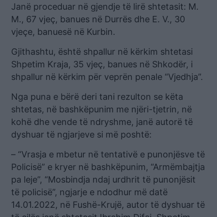
Janë proceduar në gjendje të lirë shtetasit: M.
M., 67 vjeç, banues në Durrës dhe E. V., 30
vjeçe, banuesë në Kurbin.
Gjithashtu, është shpallur në kërkim shtetasi
Shpetim Kraja, 35 vjeç, banues në Shkodër, i
shpallur në kërkim për veprën penale “Vjedhja”.
Nga puna e bërë deri tani rezulton se këta
shtetas, në bashkëpunim me njëri-tjetrin, në
kohë dhe vende të ndryshme, janë autorë të
dyshuar të ngjarjeve si më poshtë:
– “Vrasja e mbetur në tentativë e punonjësve të
Policisë” e kryer në bashkëpunim, “Armëmbajtja
pa leje”, “Mosbindja ndaj urdhrit të punonjësit
të policisë”, ngjarje e ndodhur më datë
14.01.2022, në Fushë-Krujë, autor të dyshuar të