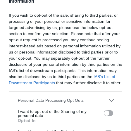
Information
Shkallës së Parë Kurbin, në ngarkim të
shtetasve:
If you wish to opt-out of the sale, sharing to third parties, or
processing of your personal or sensitive information for
– Ibrahim Difaj, Ilirian Feçi dhe Robert Laci, për
targeted advertising by us, please use the below opt-out
veprat penale “Vrasja me paramendim” e kryer
section to confirm your selection. Please note that after your
në bashkëpunim, e mbetur në tentativë”,
opt-out request is processed you may continue seeing
interest-based ads based on personal information utilized by
“Armëmbajtja pa leje”, si dhe në ngarkim të
us or personal information disclosed to third parties prior to
shtetasit Ibrahim Difaj dhe shtetasit të shpallur
your opt-out. You may separately opt-out of the further
në kërkim Shpëtim Kraja, për veprat penale
disclosure of your personal information by third parties on the
”Vjedhja” e kryer në bashkepunim, më shumë
IAB’s list of downstream participants. This information may
also be disclosed by us to third parties on the
IAB’s List of
se një herë.
Downstream Participants
that may further disclose it to other
Garantojmë qytetarët se strukturat e Policisë
third parties.
së Shtetit, nën drejtimin e Prokurorive
Personal Data Processing Opt Outs
respektive dhe në bashkëpunim me strukturat
I want to opt-out of the Sharing of my
e tjera ligjzbatuese, po punojnë intensivisht për
personal data.
zbardhjen e ngjarjeve të tjera kriminale të
Opted In
ndodhura më parë, dhe shumë shpejt do kemi