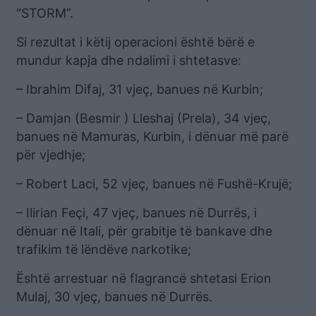
“STORM”.
Si rezultat i këtij operacioni është bërë e
mundur kapja dhe ndalimi i shtetasve:
– Ibrahim Difaj, 31 vjeç, banues në Kurbin;
– Damjan (Besmir ) Lleshaj (Prela), 34 vjeç,
banues në Mamuras, Kurbin, i dënuar më parë
për vjedhje;
– Robert Laci, 52 vjeç, banues në Fushë-Krujë;
– Ilirian Feçi, 47 vjeç, banues në Durrës, i
dënuar në Itali, për grabitje të bankave dhe
trafikim të lëndëve narkotike;
Është arrestuar në flagrancë shtetasi Erion
Mulaj, 30 vjeç, banues në Durrës.