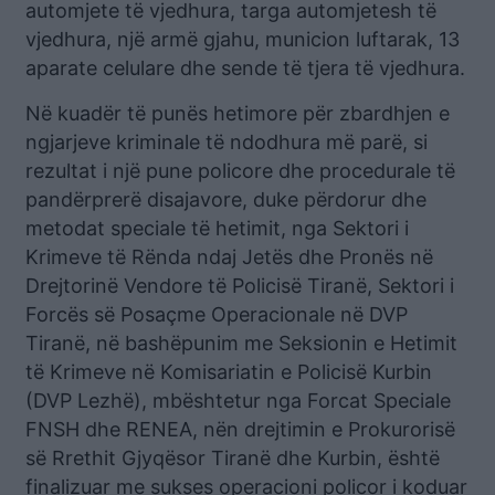
automjete të vjedhura, targa automjetesh të
vjedhura, një armë gjahu, municion luftarak, 13
aparate celulare dhe sende të tjera të vjedhura.
Në kuadër të punës hetimore për zbardhjen e
ngjarjeve kriminale të ndodhura më parë, si
rezultat i një pune policore dhe procedurale të
pandërprerë disajavore, duke përdorur dhe
metodat speciale të hetimit, nga Sektori i
Krimeve të Rënda ndaj Jetës dhe Pronës në
Drejtorinë Vendore të Policisë Tiranë, Sektori i
Forcës së Posaçme Operacionale në DVP
Tiranë, në bashëpunim me Seksionin e Hetimit
të Krimeve në Komisariatin e Policisë Kurbin
(DVP Lezhë), mbështetur nga Forcat Speciale
FNSH dhe RENEA, nën drejtimin e Prokurorisë
së Rrethit Gjyqësor Tiranë dhe Kurbin, është
finalizuar me sukses operacioni policor i koduar