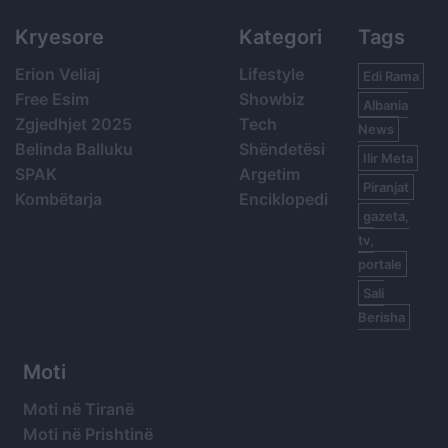
Kryesore
Kategori
Tags
Erion Veliaj
Lifestyle
Edi Rama
Free Esim
Showbiz
Albania
Zgjedhjet 2025
Tech
News
Belinda Balluku
Shëndetësi
Ilir Meta
SPAK
Argetim
Piranjat
Kombëtarja
Enciklopedi
gazeta,
tv,
portale
Sali
Berisha
Moti
Moti në Tiranë
Moti në Prishtinë