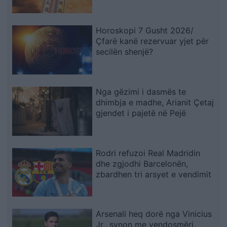
Horoskopi 7 Gusht 2026/
Çfarë kanë rezervuar yjet për
secilën shenjë?
Nga gëzimi i dasmës te
dhimbja e madhe, Arianit Çetaj
gjendet i pajetë në Pejë
Rodri refuzoi Real Madridin
dhe zgjodhi Barcelonën,
zbardhen tri arsyet e vendimit
Arsenali heq dorë nga Vinicius
Jr., synon me vendosmëri