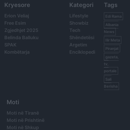
Kryesore
Kategori
Tags
Erion Veliaj
Lifestyle
Edi Rama
Free Esim
Showbiz
Albania
Zgjedhjet 2025
Tech
News
Belinda Balluku
Shëndetësi
Ilir Meta
SPAK
Argetim
Piranjat
Kombëtarja
Enciklopedi
gazeta,
tv,
portale
Sali
Berisha
Moti
Moti në Tiranë
Moti në Prishtinë
Moti në Shkup