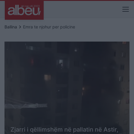
keyboard_arrow_right
Ballina
Emra te njohur per policine
Zjarri i qëllimshëm në pallatin në Astir,