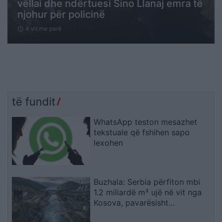
vëllai dhe ndërtuesi Sino Llanaj emra të
njohur për policinë
4 vit me parë
schedule
të fundit
WhatsApp teston mesazhet
tekstuale që fshihen sapo
lexohen
Buzhala: Serbia përfiton mbi
1.2 miliardë m³ ujë në vit nga
Kosova, pavarësisht
kërcënimeve për Ibërin