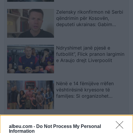
Zelensky rikonfirmon në Serbi
qëndrimin për Kosovën,
deputeti ukrainas: Gabim
diplomatik, Ukraina duhet ta
njohë
Ndryshimet janë pjesë e
futbollit”, Flick pranon largimin
e Araujo drejt Liverpoolit
Nënë e 14 fëmijëve rrëfen
vështirësinë kryesore të
familjes: Si organizohet
transporti
Vihet nën kontroll zjarri në
Cërrik, digjen 2 hektarë tokë
albeu.com -
Do Not Process My Personal
Information
dhe rreth 250 rrënjë ullinj