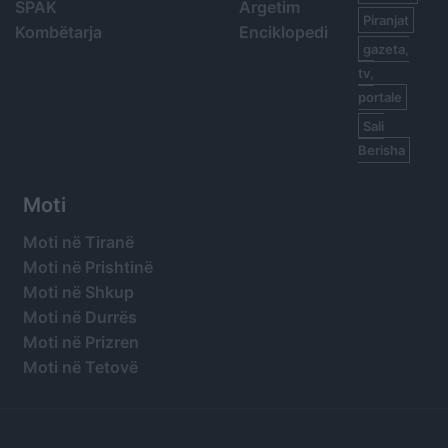
SPAK
Argetim
Piranjat
Kombëtarja
Enciklopedi
gazeta,
tv,
portale
Sali
Berisha
Moti
Moti në Tiranë
Moti në Prishtinë
Moti në Shkup
Moti në Durrës
Moti në Prizren
Moti në Tetovë