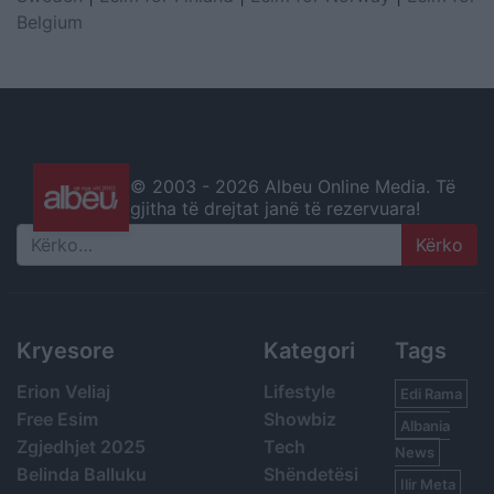
Belgium
© 2003 -
2026 Albeu Online Media. Të
gjitha të drejtat janë të rezervuara!
Search
Kryesore
Kategori
Tags
Erion Veliaj
Lifestyle
Edi Rama
Free Esim
Showbiz
Albania
Zgjedhjet 2025
Tech
News
Belinda Balluku
Shëndetësi
Ilir Meta