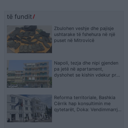
të fundit
Zbulohen veshje dhe pajisje
ushtarake të fshehura në një
puset në Mitrovicë
Napoli, tezja dhe nipi gjenden
pa jetë në apartament,
dyshohet se kishin vdekur prej
disa ditësh
Reforma territoriale, Bashkia
Cërrik hap konsultimin me
qytetarët, Doka: Vendimmarrja
të udhëhiqet nga nevojat e
komunitetit