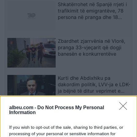
Shkatërrohet në Spanjë rrjeti i
trafikimit të emigrantëve, 78
persona në pranga dhe 18
skafe të sekuestruara
Zbardhet zjarrvënia në Vlorë,
pranga 33-vjeçarit që dogji
banesën e konkurrentëve
Kurti dhe Abdixhiku pa
dakordim politik, LVV-ja e LDK-
ja bëjnë të ditur veprimet e
radhës
albeu.com -
Do Not Process My Personal
Information
Përplasje fatale në Shkup,
ndërron jetë një 19-vjeçar
If you wish to opt-out of the sale, sharing to third parties, or
processing of your personal or sensitive information for