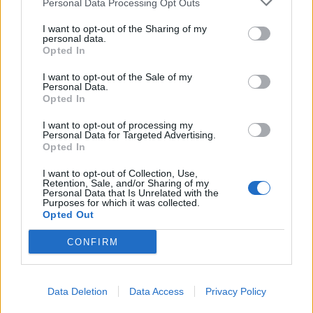
Personal Data Processing Opt Outs
I want to opt-out of the Sharing of my
personal data.
Opted In
I want to opt-out of the Sale of my
Personal Data.
Kurti kundërshton
Gramsh, tre zjarre nën
Opted In
kërkesat e LDK-së: Asnjë
kontroll pas ndërhyrjes në
marrëveshje nuk mund të
terrene të vështira
I want to opt-out of processing my
zhbëjë vullnetin qytetar
Personal Data for Targeted Advertising.
Opted In
I want to opt-out of Collection, Use,
Retention, Sale, and/or Sharing of my
Personal Data that Is Unrelated with the
Purposes for which it was collected.
Opted Out
CONFIRM
Koncerti i Kanye West
Dita e tetë e protestës në
shkakton përplasje me
Divjakë, banorët
kalendarin e Champions
refuzojnë bashkimin me
Data Deletion
Data Access
Privacy Policy
League në Kazakistan
Lushnjen