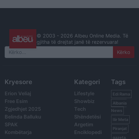
© 2003 -
2026 Albeu Online Media. Të
gjitha të drejtat janë të rezervuara!
Search
Kryesore
Kategori
Tags
Erion Veliaj
Lifestyle
Edi Rama
Free Esim
Showbiz
Albania
Zgjedhjet 2025
Tech
News
Belinda Balluku
Shëndetësi
Ilir Meta
SPAK
Argetim
Piranjat
Kombëtarja
Enciklopedi
gazeta,