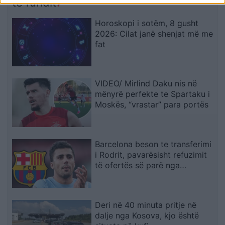
të fundit
Horoskopi i sotëm, 8 gusht
2026: Cilat janë shenjat më me
fat
VIDEO/ Mirlind Daku nis në
mënyrë perfekte te Spartaku i
Moskës, “vrastar” para portës
Barcelona beson te transferimi
i Rodrit, pavarësisht refuzimit
të ofertës së parë nga
Manchester City
Deri në 40 minuta pritje në
dalje nga Kosova, kjo është