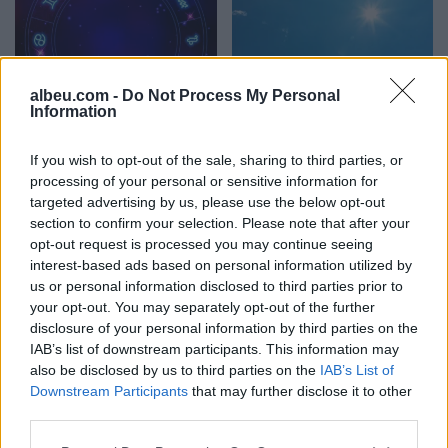
albeu.com -
Do Not Process My Personal
Information
Horoskopi i sotëm, 8
Temperaturat arrijnë 40°C
gusht 2026: Cilat janë
në Tiranë, vapë
shenjat më me fat
përvëluese edhe në
If you wish to opt-out of the sale, sharing to third parties, or
Elbasan e Shkodër,
processing of your personal or sensitive information for
targeted advertising by us, please use the below opt-out
parashikimi për sot
section to confirm your selection. Please note that after your
opt-out request is processed you may continue seeing
interest-based ads based on personal information utilized by
us or personal information disclosed to third parties prior to
your opt-out. You may separately opt-out of the further
disclosure of your personal information by third parties on the
Lushnjë, merr flakë
Përplasje mes tre
IAB’s list of downstream participants. This information may
furgoni me targa të
automjetesh në aksin
also be disclosed by us to third parties on the
IAB’s List of
Maqedonisë së Veriut;
Lezhë-Laç, një person
Downstream Participants
that may further disclose it to other
dyshohet defekt teknik
lëndohet
third parties.