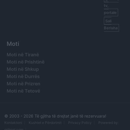
tv,
portale
Sali
Berisha
Moti
Moti në Tiranë
Moti në Prishtinë
Moti në Shkup
Moti në Durrës
Moti në Prizren
Moti në Tetovë
© 2003 -
2026 Të gjitha të drejtat janë të rezervuara!
Kontaktoni
Kushtet e Përdorimit
Privacy Policy
Powered by:
orihost.com