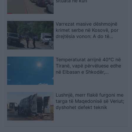
situata në kufi
Varrezat masive dëshmojnë
krimet serbe në Kosovë, por
drejtësia vonon: A do të
gjykohen përgjegjësit?
Temperaturat arrijnë 40°C në
Tiranë, vapë përvëluese edhe
në Elbasan e Shkodër,
parashikimi për sot
Lushnjë, merr flakë furgoni me
targa të Maqedonisë së Veriut;
dyshohet defekt teknik