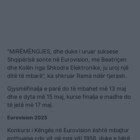
“MIRËMËNGJES, dhe duke i uruar suksese
Shqipërisë sonte në Eurovision, me Beatriçen
dhe Kolën nga Shkodra Elektronike, ju uroj një
ditë të mbarë”, ka shkruar Rama ndër tjerash.
Gjysmëfinalja e parë do të mbahet më 13 maj
dhe e dyta më 15 maj, kurse finalja e madhe do
të jetë më 17 maj.
Eurovision 2025
Konkursi i Këngës në Eurovision është mbajtur
pothuajse çdo vit që nga viti 1956, duke e bërë