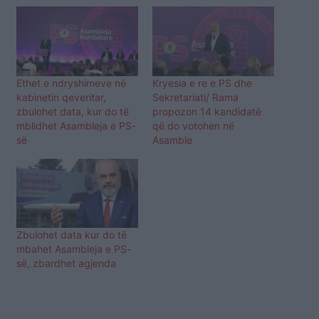
Ethet e ndryshimeve në
Kryesia e re e PS dhe
kabinetin qeveritar,
Sekretariati/ Rama
zbulohet data, kur do të
propozon 14 kandidatë
mblidhet Asambleja e PS-
që do votohen në
së
Asamble
Zbulohet data kur do të
mbahet Asambleja e PS-
së, zbardhet agjenda