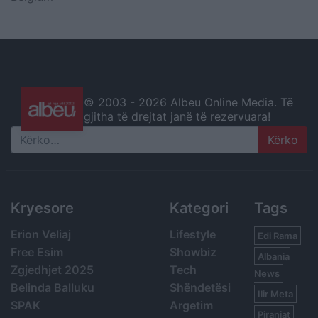
© 2003 -
2026 Albeu Online Media. Të
gjitha të drejtat janë të rezervuara!
Search
Kryesore
Kategori
Tags
Erion Veliaj
Lifestyle
Edi Rama
Free Esim
Showbiz
Albania
Zgjedhjet 2025
Tech
News
Belinda Balluku
Shëndetësi
Ilir Meta
SPAK
Argetim
Piranjat