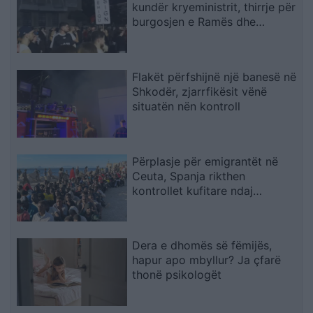
kundër kryeministrit, thirrje për
burgosjen e Ramës dhe
Berishës: “Nesër do të jemi më
shumë, nuk ndalemi”
Flakët përfshijnë një banesë në
Shkodër, zjarrfikësit vënë
situatën nën kontroll
Përplasje për emigrantët në
Ceuta, Spanja rikthen
kontrollet kufitare ndaj
udhëtarëve nga Italia
Dera e dhomës së fëmijës,
hapur apo mbyllur? Ja çfarë
thonë psikologët