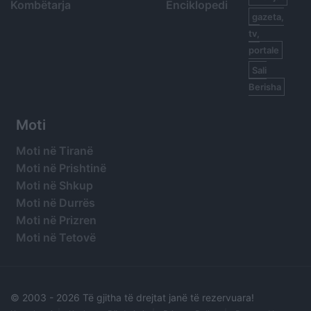
Kombëtarja
Enciklopedi
gazeta,
tv,
portale
Sali
Berisha
Moti
Moti në Tiranë
Moti në Prishtinë
Moti në Shkup
Moti në Durrës
Moti në Prizren
Moti në Tetovë
© 2003 -
2026 Të gjitha të drejtat janë të rezervuara!