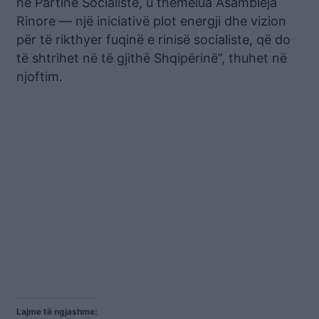
në Partinë Socialiste, u themelua Asambleja
Rinore — një iniciativë plot energji dhe vizion
për të rikthyer fuqinë e rinisë socialiste, që do
të shtrihet në të gjithë Shqipërinë”, thuhet në
njoftim.
Lajme të ngjashme: