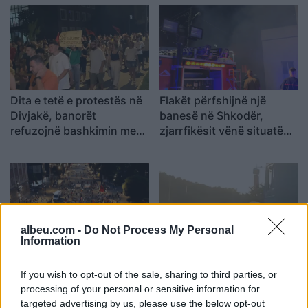
Dita e tetë e protestës në
Flakët përfshijnë një
Divjakë, banorët
banesë në Shkodër,
refuzojnë bashkimin me
zjarrfikësit vënë situatën
Lushnjen
nën kontroll
albeu.com -
Do Not Process My Personal
Information
Dita e 69-të e protestës,
Kakavijë, kolona e
qytetarët marshojnë
automjeteve shtrihet për
If you wish to opt-out of the sale, sharing to third parties, or
nëpër Tiranë
5 km në territorin grek
processing of your personal or sensitive information for
targeted advertising by us, please use the below opt-out