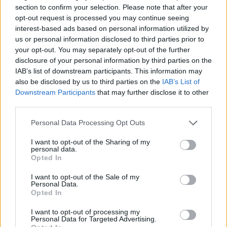
section to confirm your selection. Please note that after your
opt-out request is processed you may continue seeing
interest-based ads based on personal information utilized by
us or personal information disclosed to third parties prior to
your opt-out. You may separately opt-out of the further
disclosure of your personal information by third parties on the
IAB’s list of downstream participants. This information may
Gjykata ndaloi ndërtimin e
Thirrje nga Rrogozhina:
also be disclosed by us to third parties on the
IAB’s List of
një salle vallëzimi në
Banorët kundërshtojnë
Downstream Participants
that may further disclose it to other
Shtëpinë e Bardhë,
bashkimin me Kavajën,
third parties.
reagon Trump: Do ta
kërkojnë ruajtjen e
Personal Data Processing Opt Outs
çojmë çështjen në
bashkisë së tyre
Gjykatën e Lartë
I want to opt-out of the Sharing of my
personal data.
Opted In
I want to opt-out of the Sale of my
Personal Data.
Opted In
Diaspora proteston në
Vëllezërit Prifti
Sheshin Skënderbej,
kundërshtojnë kufirin për
I want to opt-out of processing my
emigranti: Shqiptarët
muzikën: “O Rama, kaq
Personal Data for Targeted Advertising.