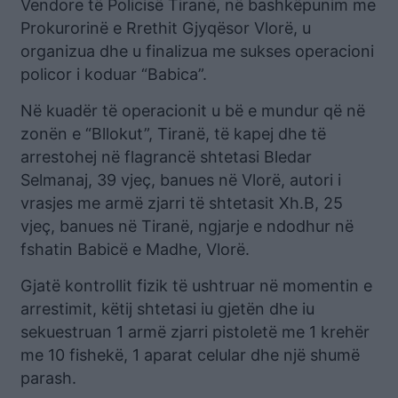
Vendore të Policisë Tiranë, në bashkëpunim me
Prokurorinë e Rrethit Gjyqësor Vlorë, u
organizua dhe u finalizua me sukses operacioni
policor i koduar “Babica”.
Në kuadër të operacionit u bë e mundur që në
zonën e “Bllokut”, Tiranë, të kapej dhe të
arrestohej në flagrancë shtetasi Bledar
Selmanaj, 39 vjeç, banues në Vlorë, autori i
vrasjes me armë zjarri të shtetasit Xh.B, 25
vjeç, banues në Tiranë, ngjarje e ndodhur në
fshatin Babicë e Madhe, Vlorë.
Gjatë kontrollit fizik të ushtruar në momentin e
arrestimit, këtij shtetasi iu gjetën dhe iu
sekuestruan 1 armë zjarri pistoletë me 1 krehër
me 10 fishekë, 1 aparat celular dhe një shumë
parash.