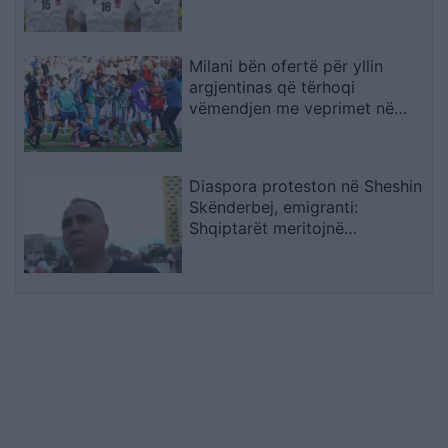
Milani bën ofertë për yllin
argjentinas që tërhoqi
vëmendjen me veprimet në
Botëror
Diaspora proteston në Sheshin
Skënderbej, emigranti:
Shqiptarët meritojnë
meritokraci dhe një qeveri
europiane