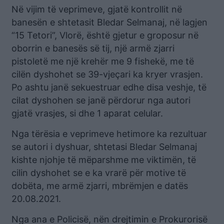
Në vijim të veprimeve, gjatë kontrollit në
banesën e shtetasit Bledar Selmanaj, në lagjen
“15 Tetori”, Vlorë, është gjetur e groposur në
oborrin e banesës së tij, një armë zjarri
pistoletë me një krehër me 9 fishekë, me të
cilën dyshohet se 39-vjeçari ka kryer vrasjen.
Po ashtu janë sekuestruar edhe disa veshje, të
cilat dyshohen se janë përdorur nga autori
gjatë vrasjes, si dhe 1 aparat celular.
Nga tërësia e veprimeve hetimore ka rezultuar
se autori i dyshuar, shtetasi Bledar Selmanaj
kishte njohje të mëparshme me viktimën, të
cilin dyshohet se e ka vrarë për motive të
dobëta, me armë zjarri, mbrëmjen e datës
20.08.2021.
Nga ana e Policisë, nën drejtimin e Prokurorisë