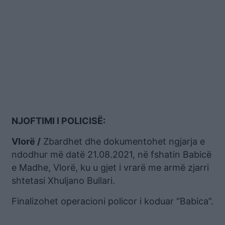
NJOFTIMI I POLICISË:
Vlorë /
Zbardhet dhe dokumentohet ngjarja e
ndodhur më datë 21.08.2021, në fshatin Babicë
e Madhe, Vlorë, ku u gjet i vrarë me armë zjarri
shtetasi Xhuljano Bullari.
Finalizohet operacioni policor i koduar “Babica”.