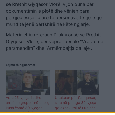
së Rrethit Gjyqësor Vlorë, vijon puna për
dokumentimin e plotë dhe vënien para
përgjegjësisë ligjore të personave të tjerë që
mund të jenë përfshirë në këtë ngjarje.
Materialet iu referuan Prokurorisë se Rrethit
Gjyqësor Vlorë, për veprat penale “Vrasja me
paramendim” dhe “Armëmbajtja pa leje”.
Lajme të ngjashme:
Vrau 25-vjeçarin dhe
U takuan për t’u sqaruar,
armën e groposi në oborr,
si ra në pranga 39-vjeçari
kush është 39-vjeçari i
që ekzekutoi të riun për
“famshëm” për Policinë e
pazare: Nuk e vrava unë!