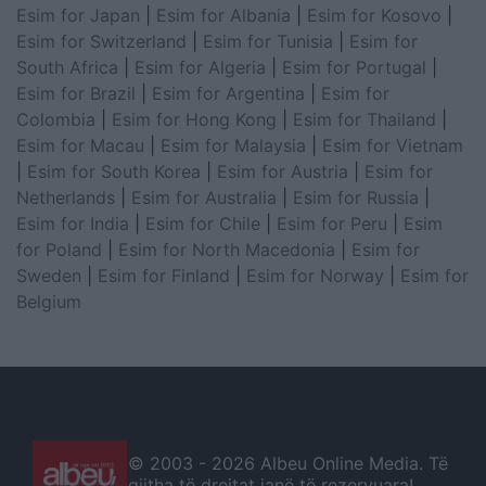
Esim for Japan
|
Esim for Albania
|
Esim for Kosovo
|
Esim for Switzerland
|
Esim for Tunisia
|
Esim for
South Africa
|
Esim for Algeria
|
Esim for Portugal
|
Esim for Brazil
|
Esim for Argentina
|
Esim for
Colombia
|
Esim for Hong Kong
|
Esim for Thailand
|
Esim for Macau
|
Esim for Malaysia
|
Esim for Vietnam
|
Esim for South Korea
|
Esim for Austria
|
Esim for
Netherlands
|
Esim for Australia
|
Esim for Russia
|
Esim for India
|
Esim for Chile
|
Esim for Peru
|
Esim
for Poland
|
Esim for North Macedonia
|
Esim for
Sweden
|
Esim for Finland
|
Esim for Norway
|
Esim for
Belgium
© 2003 -
2026 Albeu Online Media. Të
gjitha të drejtat janë të rezervuara!