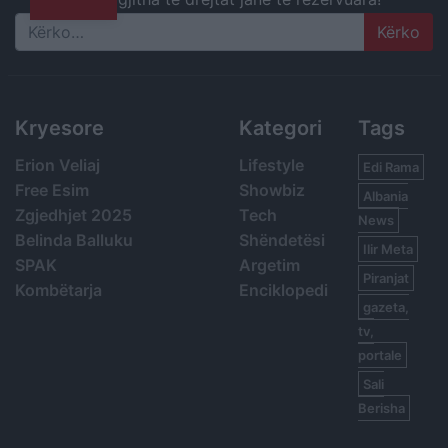
Search
Kryesore
Kategori
Tags
Erion Veliaj
Lifestyle
Edi Rama
Free Esim
Showbiz
Albania
Zgjedhjet 2025
Tech
News
Belinda Balluku
Shëndetësi
Ilir Meta
SPAK
Argetim
Piranjat
Kombëtarja
Enciklopedi
gazeta,
tv,
portale
Sali
Berisha