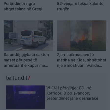
Perëndimor ngre
82-vjeçare teksa kalonte
shqetësime në Greqi
rrugën
Sarandë, gjykata cakton
Zjarr i përmasave të
masat për pesë të
mëdha në Klos, shpëtohet
arrestuarit e kapur me
një e moshuar invalide
armë në Gjashtë
dhe rrezikohet kabina
elektrike
të fundit
VLEN i përgjigjet BDI-së:
Korridori 8 po avancon,
pretendimet janë qesharake