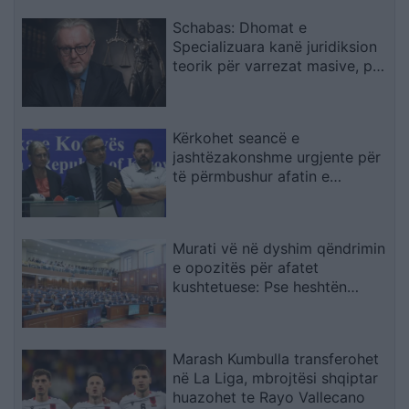
Schabas: Dhomat e
Specializuara kanë juridiksion
teorik për varrezat masive, por
drejtësia duhet të vijë nga
gjykatat e Kosovës
Kërkohet seancë e
jashtëzakonshme urgjente për
të përmbushur afatin e
konstituimit të Kuvendit
Murati vë në dyshim qëndrimin
e opozitës për afatet
kushtetuese: Pse heshtën
atëherë e flasin tani?
Marash Kumbulla transferohet
në La Liga, mbrojtësi shqiptar
huazohet te Rayo Vallecano