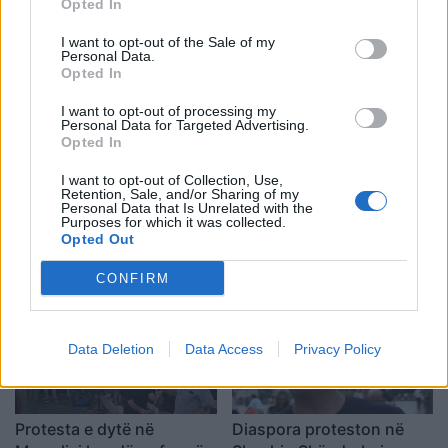
Opted In
I want to opt-out of the Sale of my
Personal Data.
Opted In
Shtuar
më
25.08.2021 10:09
I want to opt-out of processing my
Personal Data for Targeted Advertising.
Tags:
,
vrasja zbardhet bullari
xhuliano bullari
Opted In
I want to opt-out of Collection, Use,
Retention, Sale, and/or Sharing of my
Personal Data that Is Unrelated with the
Purposes for which it was collected.
Opted Out
CONFIRM
Data Deletion
Data Access
Privacy Policy
Protesta e dytë në
Diaspora proteston në