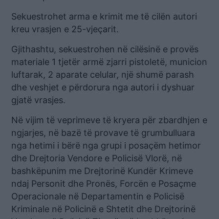
Sekuestrohet arma e krimit me të cilën autori
kreu vrasjen e 25-vjeçarit.
Gjithashtu, sekuestrohen në cilësinë e provës
materiale 1 tjetër armë zjarri pistoletë, municion
luftarak, 2 aparate celular, një shumë parash
dhe veshjet e përdorura nga autori i dyshuar
gjatë vrasjes.
Në vijim të veprimeve të kryera për zbardhjen e
ngjarjes, në bazë të provave të grumbulluara
nga hetimi i bërë nga grupi i posaçëm hetimor
dhe Drejtoria Vendore e Policisë Vlorë, në
bashkëpunim me Drejtorinë Kundër Krimeve
ndaj Personit dhe Pronës, Forcën e Posaçme
Operacionale në Departamentin e Policisë
Kriminale në Policinë e Shtetit dhe Drejtorinë