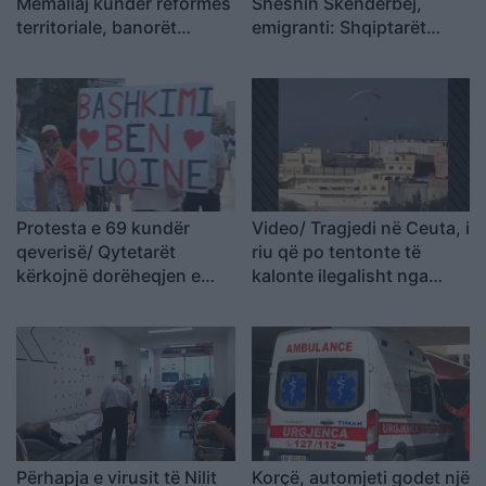
Memaliaj kundër reformës
Sheshin Skënderbej,
territoriale, banorët
emigranti: Shqiptarët
refuzojnë bashkimin me
meritojnë meritokraci dhe
Tepelenën
një qeveri europiane
Protesta e 69 kundër
Video/ Tragjedi në Ceuta, i
qeverisë/ Qytetarët
riu që po tentonte të
kërkojnë dorëheqjen e
kalonte ilegalisht nga
Ramës, nis grumbullimi në
Maroku me parashutë bie
sheshin “Skënderbej”:
në det dhe vdes
Fuqia qëndron te
bashkimi
Përhapja e virusit të Nilit
Korçë, automjeti godet një