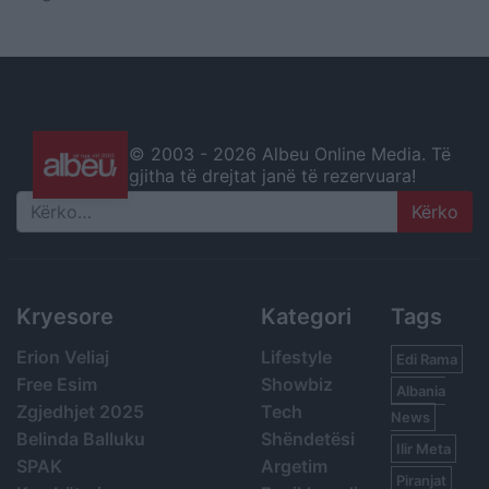
© 2003 -
2026 Albeu Online Media. Të
gjitha të drejtat janë të rezervuara!
Search
Kryesore
Kategori
Tags
Erion Veliaj
Lifestyle
Edi Rama
Free Esim
Showbiz
Albania
Zgjedhjet 2025
Tech
News
Belinda Balluku
Shëndetësi
Ilir Meta
SPAK
Argetim
Piranjat