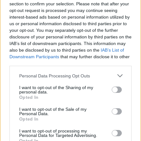
section to confirm your selection. Please note that after your
opt-out request is processed you may continue seeing
interest-based ads based on personal information utilized by
us or personal information disclosed to third parties prior to
your opt-out. You may separately opt-out of the further
disclosure of your personal information by third parties on the
IAB’s list of downstream participants. This information may
also be disclosed by us to third parties on the
IAB’s List of
Downstream Participants
that may further disclose it to other
third parties.
Personal Data Processing Opt Outs
I want to opt-out of the Sharing of my
personal data.
Opted In
I want to opt-out of the Sale of my
Personal Data.
Opted In
Esim for Global
|
Esim for Europe
|
Esim for Caribbean
|
Esim for USA
|
Esim for Italy
|
Esim for Spain
|
Esim
I want to opt-out of processing my
for Turkey
|
Esim for Germany
|
Esim for Greece
|
Esim
Personal Data for Targeted Advertising.
Opted In