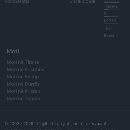
Kombëtarja
Enciklopedi
gazeta,
tv,
portale
Sali
Berisha
Moti
Moti në Tiranë
Moti në Prishtinë
Moti në Shkup
Moti në Durrës
Moti në Prizren
Moti në Tetovë
© 2003 -
2026 Të gjitha të drejtat janë të rezervuara!