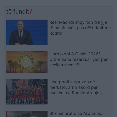
të fundit
Real Madridi shqyrton tre yje
të mesfushës pas dështimit me
Rodrin
Horoskopi 8 Gusht 2026/
Çfarë kanë rezervuar yjet për
secilën shenjë?
Liverpooli surprizon në
merkato, arrin akord për
huazimin e Ronald Araujos
Strehimoret e së Ardhmes: