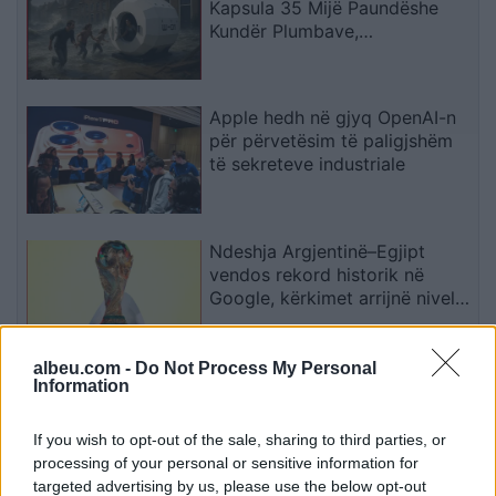
Kapsula 35 Mijë Paundëshe
Kundër Plumbave,
Shpërthimeve dhe Fatkeqësive
Natyrore
Apple hedh në gjyq OpenAI-n
për përvetësim të paligjshëm
të sekreteve industriale
Ndeshja Argjentinë–Egjipt
vendos rekord historik në
Google, kërkimet arrijnë nivele
të papara
albeu.com -
Do Not Process My Personal
Kina zbulon robotë humanoidë
Information
tepër realistë, të projektuar për
shoqëri afatgjatë
If you wish to opt-out of the sale, sharing to third parties, or
processing of your personal or sensitive information for
targeted advertising by us, please use the below opt-out