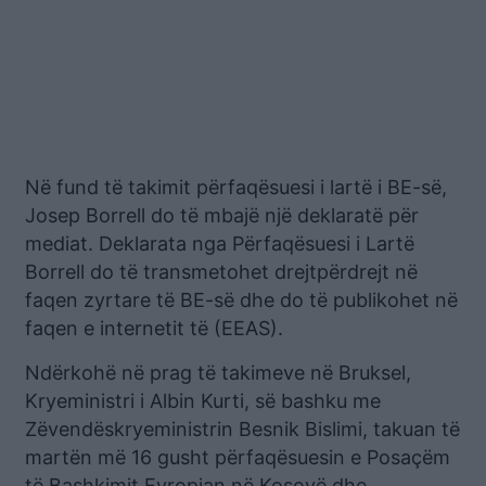
Në fund të takimit përfaqësuesi i lartë i BE-së,
Josep Borrell do të mbajë një deklaratë për
mediat. Deklarata nga Përfaqësuesi i Lartë
Borrell do të transmetohet drejtpërdrejt në
faqen zyrtare të BE-së dhe do të publikohet në
faqen e internetit të (EEAS).
Ndërkohë në prag të takimeve në Bruksel,
Kryeministri i Albin Kurti, së bashku me
Zëvendëskryeministrin Besnik Bislimi, takuan të
martën më 16 gusht përfaqësuesin e Posaçëm
të Bashkimit Evropian në Kosovë dhe