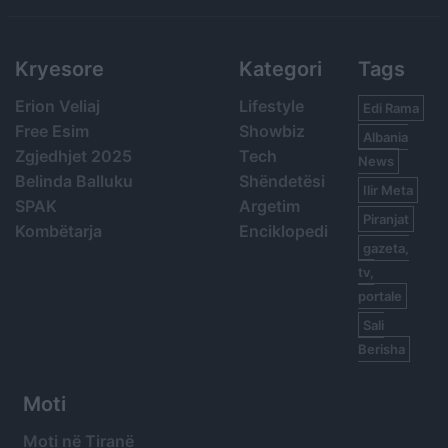
Kryesore
Kategori
Tags
Erion Veliaj
Lifestyle
Edi Rama
Free Esim
Showbiz
Albania
Zgjedhjet 2025
Tech
News
Belinda Balluku
Shëndetësi
Ilir Meta
SPAK
Argetim
Piranjat
Kombëtarja
Enciklopedi
gazeta,
tv,
portale
Sali
Berisha
Moti
Moti në Tiranë