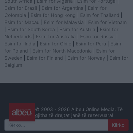
South Africa
|
Esim for Algeria
|
Esim for Portugal
|
Esim for Brazil
|
Esim for Argentina
|
Esim for
Colombia
|
Esim for Hong Kong
|
Esim for Thailand
|
Esim for Macau
|
Esim for Malaysia
|
Esim for Vietnam
|
Esim for South Korea
|
Esim for Austria
|
Esim for
Netherlands
|
Esim for Australia
|
Esim for Russia
|
Esim for India
|
Esim for Chile
|
Esim for Peru
|
Esim
for Poland
|
Esim for North Macedonia
|
Esim for
Sweden
|
Esim for Finland
|
Esim for Norway
|
Esim for
Belgium
© 2003 -
2026 Albeu Online Media. Të
gjitha të drejtat janë të rezervuara!
Search