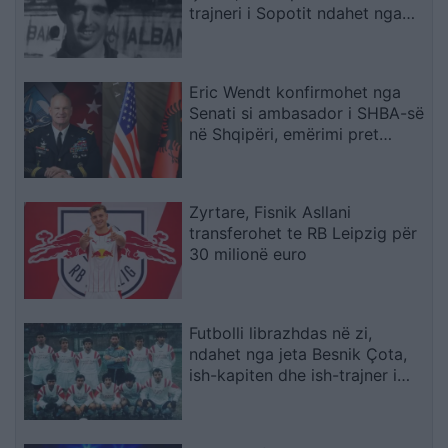
trajneri i Sopotit ndahet nga
jeta në moshën 56-vjeçare
Eric Wendt konfirmohet nga
Senati si ambasador i SHBA-së
në Shqipëri, emërimi pret
firmën e Trump
Zyrtare, Fisnik Asllani
transferohet te RB Leipzig për
30 milionë euro
Futbolli librazhdas në zi,
ndahet nga jeta Besnik Çota,
ish-kapiten dhe ish-trajner i
Sopotit