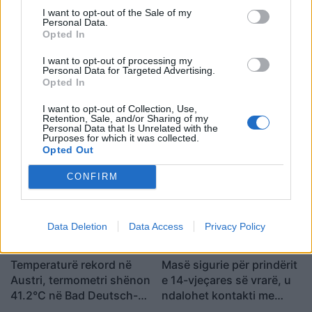
I want to opt-out of the Sale of my
Personal Data.
Opted In
I want to opt-out of processing my
Personal Data for Targeted Advertising.
Opted In
Pas 83 vitesh në detin
Nxehtësia ekstreme në
I want to opt-out of Collection, Use,
Retention, Sale, and/or Sharing of my
Jon, gjendet thuajse e
Europë po grabit gjumin,
Personal Data that Is Unrelated with the
paprekur anija e rrallë
65% e popullsisë raporton
Purposes for which it was collected.
Opted Out
gjermane LS 6
mbi 3 orë pagjumësi në
natë
CONFIRM
Data Deletion
Data Access
Privacy Policy
Temperaturë rekord në
Masë sigurie për prindërit
Austri, termometri shënon
e 14-vjeçares së vrarë, u
41.2°C në Bad Deutsch-
ndalohet kontakti me
Altenburg
familjen e të dyshuarit