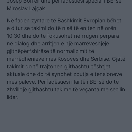
Josep Borrell dhe përfaqësuesi special i BE-së
Miroslav Lajçak.
Në faqen zyrtare të Bashkimit Evropian bëhet
e ditur se takimi do të nisë të enjten në orën
10:30 dhe do të fokusohet në rrugën përpara
në dialog dhe arritjen e një marrëveshjeje
gjithëpërfshirëse të normalizimit të
marrëdhënieve mes Kosovës dhe Serbisë. Gjatë
takimit do të trajtohen gjithashtu çështjet
aktuale dhe do të synohet zbutja e tensioneve
mes palëve. Përfaqësuesi i lartë i BE-së do të
zhvillojë gjithashtu takime të veçanta me secilin
lider.