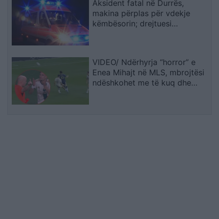
Aksident fatal në Durrës,
makina përplas për vdekje
këmbësorin; drejtuesi
shoqërohet në polici
VIDEO/ Ndërhyrja “horror” e
Enea Mihajt në MLS, mbrojtësi
ndëshkohet me të kuq dhe
gjobë