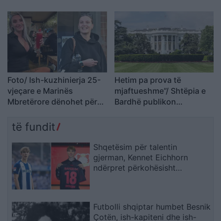
Foto/ Ish-kuzhinierja 25-
Hetim pa prova të
vjeçare e Marinës
mjaftueshme”/ Shtëpia e
Mbretërore dënohet për
Bardhë publikon
sulme seksuale ndaj
memorandume të
marinarëve në HMS
deklasifikuara dhe
të fundit
Dauntless
kritikon FBI-në për
çështjen Trump
Shqetësim për talentin
gjerman, Kennet Eichhorn
ndërpret përkohësisht
karrierën për arsye
shëndetësore
Futbolli shqiptar humbet Besnik
Çotën, ish-kapiteni dhe ish-