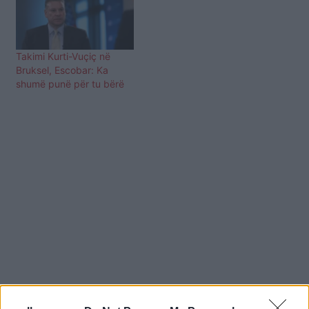
Takimi Kurti-Vuçiç në
Bruksel, Escobar: Ka
shumë punë për tu bërë