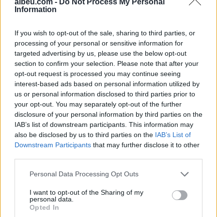
albeu.com -
Do Not Process My Personal
Information
Shtuar
më
16.08.2022 21:52
Tags:
,
,
,
Albin Kurti
Aleksandër Vuçiç
Be
If you wish to opt-out of the sale, sharing to third parties, or
takimi kurti vucic
processing of your personal or sensitive information for
targeted advertising by us, please use the below opt-out
section to confirm your selection. Please note that after your
opt-out request is processed you may continue seeing
interest-based ads based on personal information utilized by
us or personal information disclosed to third parties prior to
your opt-out. You may separately opt-out of the further
disclosure of your personal information by third parties on the
IAB’s list of downstream participants. This information may
also be disclosed by us to third parties on the
IAB’s List of
Downstream Participants
that may further disclose it to other
third parties.
Personal Data Processing Opt Outs
Kërcënim me bombë në
SHBA ndal përkohësisht
Milano, gjashtë qendra
avokadot nga Meksika
I want to opt-out of the Sharing of my
personal data.
tregtare zbrazen pas
pas arrestimit të krerëve
Opted In
mesazhit me email
të grupeve kriminale