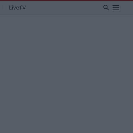
search
LiveTV