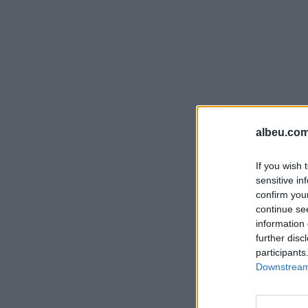
albeu.com
If you wish 
sensitive in
confirm you
continue se
information 
further disc
participants
Downstream 