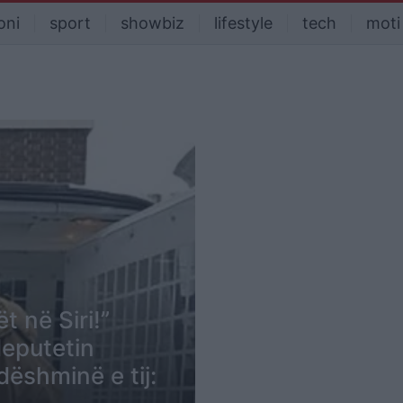
oni
sport
showbiz
lifestyle
tech
moti
t në Siri!”
deputetin
dëshminë e tij: