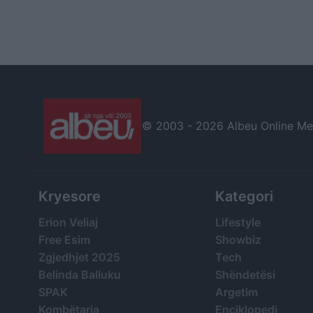
© 2003 -
2026 Albeu Online Medi
Kryesore
Kategori
Erion Veliaj
Lifestyle
Free Esim
Showbiz
Zgjedhjet 2025
Tech
Belinda Balluku
Shëndetësi
SPAK
Argetim
Kombëtarja
Enciklopedi