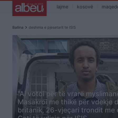
lajme
kosovë
maqed
keyboard_arrow_right
Ballina
deshmia e pjesetarit te ISIS
“Ai votoi për të vrarë myslimanë
Masakroi me thikë për vdekje 
britanik, 26-vjeçari trondit me 