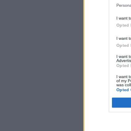
Persona
I want t
Opted 
I want t
Opted 
I want 
Advertis
Opted 
I want t
of my P
was col
Opted 