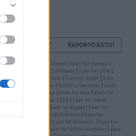
Esim for Global
|
Esim for Europe
|
Esim for Caribbean
|
Esim for USA
|
Esim for Italy
|
Esim for Spain
|
Esim
for Turkey
|
Esim for Germany
|
Esim
for Greece
|
Esim for Asia
|
Esim for
World Cup 2026
|
Esim for Saudi
Arabia
|
Esim for Egypt
|
Esim for
United Arab Emirates
|
Esim for
Balkans
|
Esim for Morocco
|
Esim for
China
|
Esim for United Kingdom
|
Esim