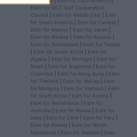
for Africa
|
Esim for Latin America
|
Esim for GCC Gulf Cooperation
Council
|
Esim for Middle East
|
Esim
for South America
|
Esim for Canada
|
Esim for Mexico
|
Esim for Japan
|
Esim for Albania
|
Esim for Kosovo
|
Esim for Switzerland
|
Esim for Tunisia
|
Esim for South Africa
|
Esim for
Algeria
|
Esim for Portugal
|
Esim for
Brazil
|
Esim for Argentina
|
Esim for
Colombia
|
Esim for Hong Kong
|
Esim
for Thailand
|
Esim for Macau
|
Esim
for Malaysia
|
Esim for Vietnam
|
Esim
for South Korea
|
Esim for Austria
|
Esim for Netherlands
|
Esim for
Australia
|
Esim for Russia
|
Esim for
India
|
Esim for Chile
|
Esim for Peru
|
Esim for Poland
|
Esim for North
Macedonia
|
Esim for Sweden
|
Esim