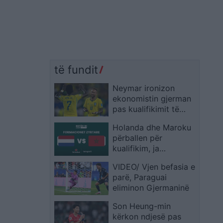
të fundit
Neymar ironizon
ekonomistin gjerman
pas kualifikimit të
Brazilit: Provoje sërish
Holanda dhe Maroku
në Botërorin e
përballen për
ardhshëm
kualifikim, ja
formacionet zyrtare
VIDEO/ Vjen befasia e
parë, Paraguai
eliminon Gjermaninë
Son Heung-min
kërkon ndjesë pas