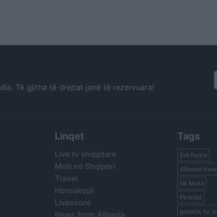
a. Të gjitha të drejtat janë të rezervuara!
Linqet
Tags
Live tv shqiptare
Edi Rama
Moti në Shqipëri
Albania New
Travel
Ilir Meta
Horoskopi
Piranjat
Livescore
gazeta, tv, p
News from Albania