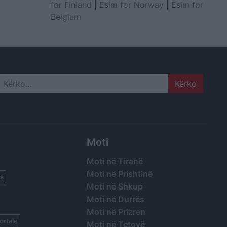
for Finland
|
Esim for Norway
|
Esim for
Belgium
Search
Moti
Moti në Tiranë
Moti në Prishtinë
s
Moti në Shkup
Moti në Durrës
Moti në Prizren
ortale
Moti në Tetovë