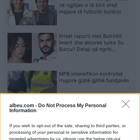
në ngjitjen e të birit drejt
majave të futbollit botëror
Kriset raporti mes Butrintit
Imerit dhe aktores turke Su
Burcu? Detaji që ngriti
dyshimet
MPB intensifikon kontrollet
rrugore gjatë gjithë fundjavës
albeu.com -
Do Not Process My Personal
Information
Volkswagen synon të zhvillojë
kamionçinën e parë
posaçërisht për SHBA-në
If you wish to opt-out of the sale, sharing to third parties, or
processing of your personal or sensitive information for
targeted advertising by us, please use the below opt-out