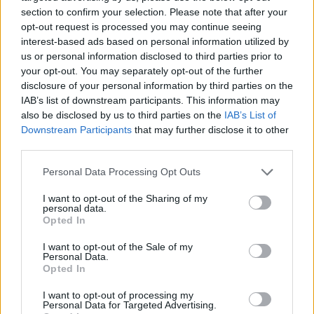
section to confirm your selection. Please note that after your
opt-out request is processed you may continue seeing
interest-based ads based on personal information utilized by
us or personal information disclosed to third parties prior to
your opt-out. You may separately opt-out of the further
disclosure of your personal information by third parties on the
IAB’s list of downstream participants. This information may
also be disclosed by us to third parties on the
IAB’s List of
Downstream Participants
that may further disclose it to other
third parties.
Personal Data Processing Opt Outs
I want to opt-out of the Sharing of my
personal data.
Opted In
I want to opt-out of the Sale of my
Personal Data.
Opted In
Esim for Global
|
Esim for Europe
|
Esim for Caribbean
|
Esim for USA
|
Esim for Italy
|
Esim for Spain
|
Esim
I want to opt-out of processing my
Personal Data for Targeted Advertising.
for Turkey
|
Esim for Germany
|
Esim for Greece
|
Esim