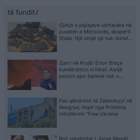
të fundit
Gjetja e pajisjeve ushtarake në
pusetën e Mitrovicës, eksperti
Shala: Një sinjal që nuk duhet
trajtuar i shkëputur
Zjarri në Krujë/ Erion Braçe
kundërshton kritikat: Asnjë
person apo banesë nuk u
dëmtua, cinizëm të thuash se
4.2 milionë euro do ta shuanin
menjëherë
Pas qëndrimit të Zelenskyyt në
Beograd, hiqet nga Prishtina
mbishkrimi “Free Ukraine
Roli vendimtar i Jorge Messit