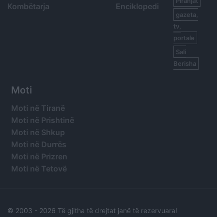
Piranjat
Kombëtarja
Enciklopedi
gazeta,
tv,
portale
Sali
Berisha
Moti
Moti në Tiranë
Moti në Prishtinë
Moti në Shkup
Moti në Durrës
Moti në Prizren
Moti në Tetovë
© 2003 -
2026 Të gjitha të drejtat janë të rezervuara!