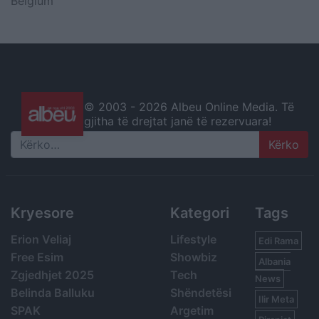
Belgium
© 2003 -
2026 Albeu Online Media. Të
gjitha të drejtat janë të rezervuara!
Search
Kryesore
Kategori
Tags
Erion Veliaj
Lifestyle
Edi Rama
Free Esim
Showbiz
Albania
Zgjedhjet 2025
Tech
News
Belinda Balluku
Shëndetësi
Ilir Meta
SPAK
Argetim