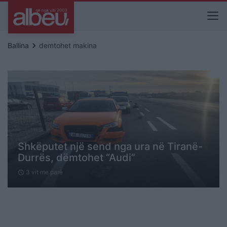
keyboard_arrow_right
Ballina
demtohet makina
Shkëputet një send nga ura në Tiranë-
Durrës, dëmtohet “Audi”
3 vit me parë
schedule