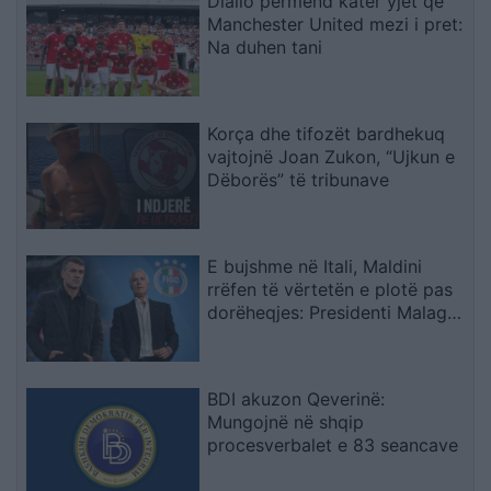
Diallo përmend katër yjet që
Manchester United mezi i pret:
Na duhen tani
Korça dhe tifozët bardhekuq
vajtojnë Joan Zukon, “Ujkun e
Dëborës” të tribunave
E bujshme në Itali, Maldini
rrëfen të vërtetën e plotë pas
dorëheqjes: Presidenti Malago
na tha mos prekni…
BDI akuzon Qeverinë:
Mungojnë në shqip
procesverbalet e 83 seancave