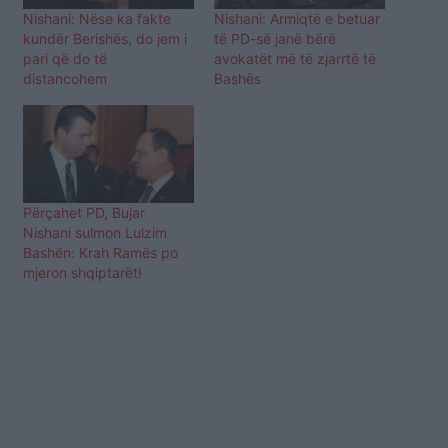
Nishani: Nëse ka fakte
Nishani: Armiqtë e betuar
kundër Berishës, do jem i
të PD-së janë bërë
pari që do të
avokatët më të zjarrtë të
distancohem
Bashës
Përçahet PD, Bujar
Nishani sulmon Lulzim
Bashën: Krah Ramës po
mjeron shqiptarët!