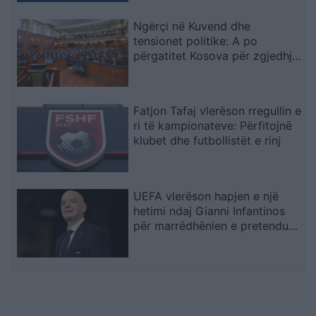
Ngërçi në Kuvend dhe
tensionet politike: A po
përgatitet Kosova për zgjedhje
të tjera?
Fatjon Tafaj vlerëson rregullin e
ri të kampionateve: Përfitojnë
klubet dhe futbollistët e rinj
UEFA vlerëson hapjen e një
hetimi ndaj Gianni Infantinos
për marrëdhënien e pretenduar
dhe pagesën gjashtëshifrore