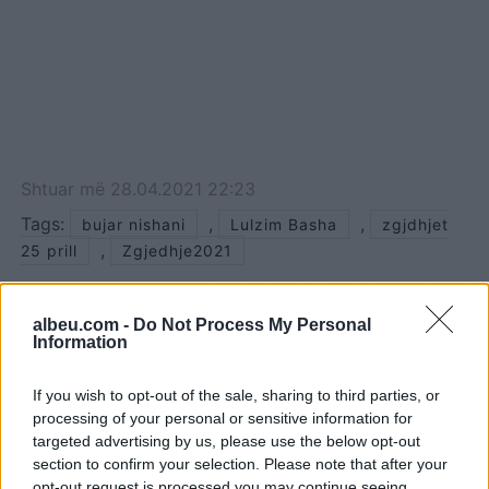
Shtuar
më
28.04.2021 22:23
Tags:
,
,
bujar nishani
Lulzim Basha
zgjdhjet
,
25 prill
Zgjedhje2021
albeu.com -
Do Not Process My Personal
Information
If you wish to opt-out of the sale, sharing to third parties, or
processing of your personal or sensitive information for
targeted advertising by us, please use the below opt-out
section to confirm your selection. Please note that after your
opt-out request is processed you may continue seeing