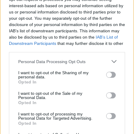
interest-based ads based on personal information utilized by
us or personal information disclosed to third parties prior to
your opt-out. You may separately opt-out of the further
Shqipëria i përgjigjet
VIDEO/ Publikohet
disclosure of your personal information by third parties on the
Zelenskyt për Kosovën:
momenti i arrestimit të
IAB’s list of downstream participants. This information may
Krahasimi me Ukrainën
20-vjeçarit Kristjan Sterjo,
also be disclosed by us to third parties on the
IAB’s List of
është i gabuar
akuzohet për vrasjen e
Downstream Participants
that may further disclose it to other
Joan Zukos
third parties.
Personal Data Processing Opt Outs
I want to opt-out of the Sharing of my
personal data.
Opted In
Zjarri masiv në Malin e
Pasojat që la pas zjarri i
I want to opt-out of the Sale of my
Krujës vihet nën kontroll/
madh në Krujë, banorët
Personal Data.
Opted In
Mbrojtja: Aktualisht një
tregojnë momentet e
vatër aktive
tmerrit: Flakët i kemi
I want to opt-out of processing my
mbajtur vetë nën kontroll,
Personal Data for Targeted Advertising.
zjarrfikësja fiku vetëm
Opted In
vatrat e vogla (VIDEO)