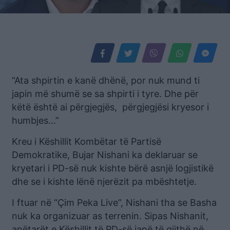
“Ata shpirtin e kanë dhënë, por nuk mund ti
japin më shumë se sa shpirti i tyre. Dhe për
këtë është ai përgjegjës, përgjegjësi kryesor i
humbjes…”
Kreu i Këshillit Kombëtar të Partisë
Demokratike, Bujar Nishani ka deklaruar se
kryetari i PD-së nuk kishte bërë asnjë logjistikë
dhe se i kishte lënë njerëzit pa mbështetje.
I ftuar në “Çim Peka Live”, Nishani tha se Basha
nuk ka organizuar as terrenin. Sipas Nishanit,
anëtarët e Këshillit të PD-së janë të gjithë në