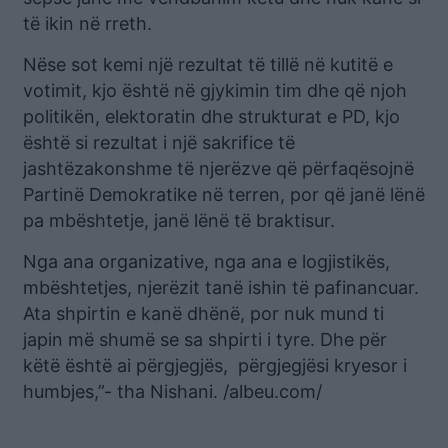
të ikin në rreth.
Nëse sot kemi një rezultat të tillë në kutitë e
votimit, kjo është në gjykimin tim dhe që njoh
politikën, elektoratin dhe strukturat e PD, kjo
është si rezultat i një sakrifice të
jashtëzakonshme të njerëzve që përfaqësojnë
Partinë Demokratike në terren, por që janë lënë
pa mbështetje, janë lënë të braktisur.
Nga ana organizative, nga ana e logjistikës,
mbështetjes, njerëzit tanë ishin të pafinancuar.
Ata shpirtin e kanë dhënë, por nuk mund ti
japin më shumë se sa shpirti i tyre. Dhe për
këtë është ai përgjegjës, përgjegjësi kryesor i
humbjes,”- tha Nishani. /albeu.com/