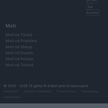
Sali
Berisha
Moti
Moti në Tiranë
Moti në Prishtinë
Moti në Shkup
Moti në Durrës
Moti në Prizren
Moti në Tetovë
© 2003 -
2026 Të gjitha të drejtat janë të rezervuara!
Kontaktoni
Kushtet e Përdorimit
Privacy Policy
Powered by:
orihost.com