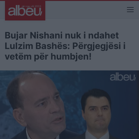
Bujar Nishani nuk i ndahet
Lulzim Bashës: Përgjegjësi i
vetëm për humbjen!