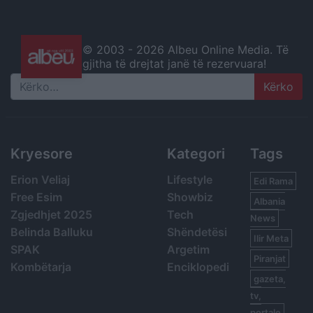
© 2003 -
2026 Albeu Online Media. Të
gjitha të drejtat janë të rezervuara!
Search
Kryesore
Kategori
Tags
Erion Veliaj
Lifestyle
Edi Rama
Free Esim
Showbiz
Albania
Zgjedhjet 2025
Tech
News
Belinda Balluku
Shëndetësi
Ilir Meta
SPAK
Argetim
Piranjat
Kombëtarja
Enciklopedi
gazeta,
tv,
portale