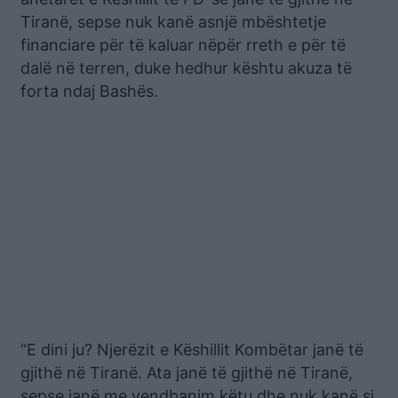
Tiranë, sepse nuk kanë asnjë mbështetje
financiare për të kaluar nëpër rreth e për të
dalë në terren, duke hedhur kështu akuza të
forta ndaj Bashës.
“E dini ju? Njerëzit e Këshillit Kombëtar janë të
gjithë në Tiranë. Ata janë të gjithë në Tiranë,
sepse janë me vendbanim këtu dhe nuk kanë si