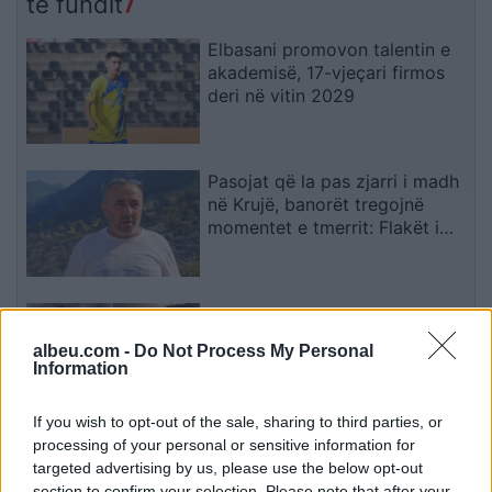
të fundit
Elbasani promovon talentin e
akademisë, 17-vjeçari firmos
deri në vitin 2029
Pasojat që la pas zjarri i madh
në Krujë, banorët tregojnë
momentet e tmerrit: Flakët i
kemi mbajtur vetë nën kontroll,
zjarrfikësja fiku vetëm vatrat e
vogla (VIDEO)
Zbulohen prapaskenat e luftës
së Jorge Messit me problemet
albeu.com -
Do Not Process My Personal
shëndetësore, Leo shqyrtoi
Information
largimin nga Botërori
If you wish to opt-out of the sale, sharing to third parties, or
processing of your personal or sensitive information for
Përshkallëzimi rajonal rikthen
targeted advertising by us, please use the below opt-out
Jemenin në fokus, sulmet e
section to confirm your selection. Please note that after your