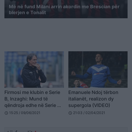
Më në fund Milani arrin akordin me Brescian për
blerjen e Tonalit
Firmosi me klubin e Serie
Emanuele Ndoj tërbon
B, Inzaghi: Mund të
italianët, realizon dy
qëndroja edhe në Serie A,
supergola (VIDEO)
por i kisha dhënë fjalën
15:25 / 09/06/2021
21:03 / 02/04/2021
schedule
schedule
Brescias