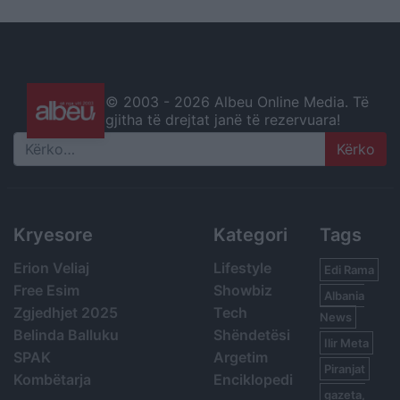
© 2003 -
2026 Albeu Online Media. Të
gjitha të drejtat janë të rezervuara!
Search
Kryesore
Kategori
Tags
Erion Veliaj
Lifestyle
Edi Rama
Free Esim
Showbiz
Albania
Zgjedhjet 2025
Tech
News
Belinda Balluku
Shëndetësi
Ilir Meta
SPAK
Argetim
Piranjat
Kombëtarja
Enciklopedi
gazeta,