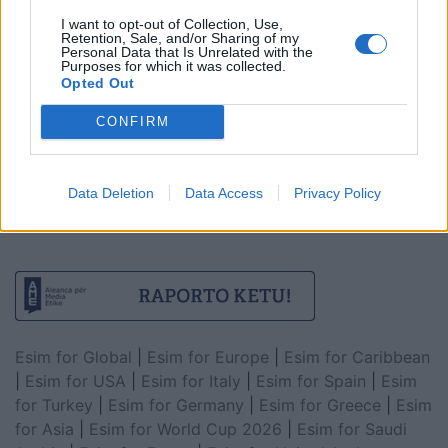
I want to opt-out of Collection, Use,
Retention, Sale, and/or Sharing of my
Personal Data that Is Unrelated with the
Purposes for which it was collected.
Opted Out
CONFIRM
Data Deletion
Data Access
Privacy Policy
Esim for Global
|
Esim for Europe
|
Esim for Caribbean
|
Esim for USA
|
Esim for Italy
|
Esim for Spain
|
Esim
for Turkey
|
Esim for Germany
|
Esim for Greece
|
Esim
for Asia
|
Esim for World Cup 2026
|
Esim for Saudi