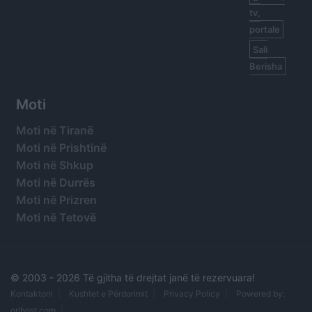
tv,
portale
Sali
Berisha
Moti
Moti në Tiranë
Moti në Prishtinë
Moti në Shkup
Moti në Durrës
Moti në Prizren
Moti në Tetovë
© 2003 -
2026 Të gjitha të drejtat janë të rezervuara!
Kontaktoni
Kushtet e Përdorimit
Privacy Policy
Powered by:
orihost.com