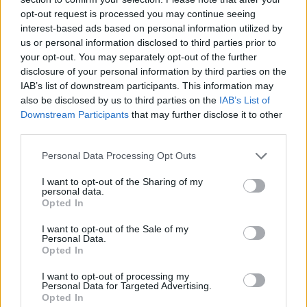
Huthive shtojnë rrezikun e
opt-out request is processed you may continue seeing
zgjerimit të luftës
interest-based ads based on personal information utilized by
us or personal information disclosed to third parties prior to
Vrasja e 20-vjeçarit në Korçë/
your opt-out. You may separately opt-out of the further
Zbardhet dëshmia e autorit,
disclosure of your personal information by third parties on the
shkak ngacmimi i të dashurës
IAB’s list of downstream participants. This information may
nga viktima
also be disclosed by us to third parties on the
IAB’s List of
Downstream Participants
that may further disclose it to other
third parties.
Kayserispor bashkon në sulm
ish-dyshen e Tiranës, Florent
Personal Data Processing Opt Outs
Hasani firmos në Turqi
I want to opt-out of the Sharing of my
personal data.
Opted In
Përplasje e rëndë në
I want to opt-out of the Sale of my
magjistralen Gostivar-Kërçovë,
Personal Data.
humb jetën një shofer dhe
Opted In
plagoset rëndë një tjetër
I want to opt-out of processing my
Personal Data for Targeted Advertising.
Opted In