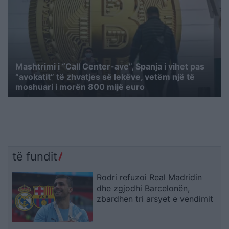
Mashtrimi i “Call Center-ave”, Spanja i vihet pas
“avokatit” të zhvatjes së lekëve, vetëm një të
moshuari i morën 800 mijë euro
të fundit
Rodri refuzoi Real Madridin
dhe zgjodhi Barcelonën,
zbardhen tri arsyet e vendimit