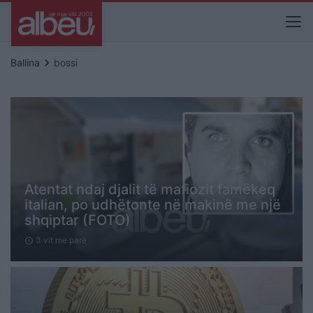
keyboard_arrow_right
Ballina
bossi
Atentat ndaj djalit të mafiozit famëkeq
italian, po udhëtonte në makinë me një
shqiptar (FOTO)
3 vit me parë
schedule