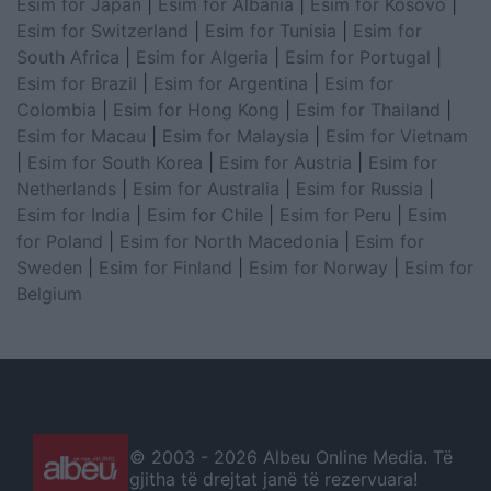
Esim for Japan
|
Esim for Albania
|
Esim for Kosovo
|
Esim for Switzerland
|
Esim for Tunisia
|
Esim for
South Africa
|
Esim for Algeria
|
Esim for Portugal
|
Esim for Brazil
|
Esim for Argentina
|
Esim for
Colombia
|
Esim for Hong Kong
|
Esim for Thailand
|
Esim for Macau
|
Esim for Malaysia
|
Esim for Vietnam
|
Esim for South Korea
|
Esim for Austria
|
Esim for
Netherlands
|
Esim for Australia
|
Esim for Russia
|
Esim for India
|
Esim for Chile
|
Esim for Peru
|
Esim
for Poland
|
Esim for North Macedonia
|
Esim for
Sweden
|
Esim for Finland
|
Esim for Norway
|
Esim for
Belgium
© 2003 -
2026 Albeu Online Media. Të
gjitha të drejtat janë të rezervuara!