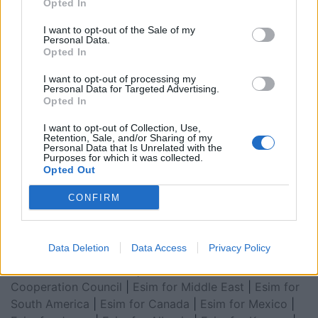
Opted In
I want to opt-out of the Sale of my
Personal Data.
Opted In
I want to opt-out of processing my
Personal Data for Targeted Advertising.
Opted In
I want to opt-out of Collection, Use,
Retention, Sale, and/or Sharing of my
Personal Data that Is Unrelated with the
Esim for Global
|
Esim for Europe
|
Esim for Caribbean
Purposes for which it was collected.
|
Esim for USA
|
Esim for Italy
|
Esim for Spain
|
Esim
Opted Out
for Turkey
|
Esim for Germany
|
Esim for Greece
|
Esim
CONFIRM
for Asia
|
Esim for World Cup 2026
|
Esim for Saudi
Arabia
|
Esim for Egypt
|
Esim for United Arab
Emirates
|
Esim for Balkans
|
Esim for Morocco
|
Esim
Data Deletion
Data Access
Privacy Policy
for China
|
Esim for United Kingdom
|
Esim for Africa
|
Esim for Latin America
|
Esim for GCC Gulf
Cooperation Council
|
Esim for Middle East
|
Esim for
South America
|
Esim for Canada
|
Esim for Mexico
|