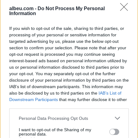
albeu.com -
Do Not Process My Personal
Information
Mercedes-AMG CLA 45
elektrik thyen rekordin e klasës
If you wish to opt-out of the sale, sharing to third parties, or
së tij në Nürburgring
processing of your personal or sensitive information for
targeted advertising by us, please use the below opt-out
section to confirm your selection. Please note that after your
Teleskopi më i fuqishëm diellor
opt-out request is processed you may continue seeing
zbulon vorbullat që ndikojnë
interest-based ads based on personal information utilized by
në motin hapësinor dhe Tokë
us or personal information disclosed to third parties prior to
your opt-out. You may separately opt-out of the further
disclosure of your personal information by third parties on the
IAB’s list of downstream participants. This information may
also be disclosed by us to third parties on the
IAB’s List of
Downstream Participants
that may further disclose it to other
third parties.
Personal Data Processing Opt Outs
I want to opt-out of the Sharing of my
personal data.