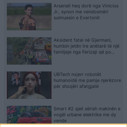
Arsenali heq dorë nga Vinicius
Jr., synon me vendosmëri
sulmuesin e Evertonit
Aksident fatal në Gjermani,
humbin jetën tre anëtarë të një
familjeje nga Ferizaji që po
ktheheshin nga Kosova
UBTech nxjerr robotët
humanoidë me pamje njerëzore
për shoqëri afatgjatë
Smart #2 sjell sërish makinën e
vogël urbane elektrike me dy
vende