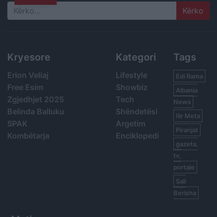
Search
Kryesore
Kategori
Tags
Erion Veliaj
Lifestyle
Edi Rama
Free Esim
Showbiz
Albania
Zgjedhjet 2025
Tech
News
Belinda Balluku
Shëndetësi
Ilir Meta
SPAK
Argetim
Piranjat
Kombëtarja
Enciklopedi
gazeta,
tv,
portale
Sali
Berisha