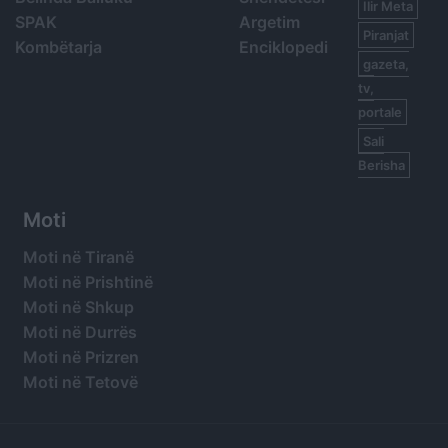
Ilir Meta
SPAK
Argetim
Piranjat
Kombëtarja
Enciklopedi
gazeta,
tv,
portale
Sali
Berisha
Moti
Moti në Tiranë
Moti në Prishtinë
Moti në Shkup
Moti në Durrës
Moti në Prizren
Moti në Tetovë