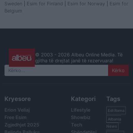
Sweden
|
Esim for Finland
|
Esim for Norway
|
Esim for
Belgium
© 2003 -
2026 Albeu Online Media. Të
gjitha të drejtat janë të rezervuara!
Search
Kryesore
Kategori
Tags
Erion Veliaj
Lifestyle
Edi Rama
Free Esim
Showbiz
Albania
Zgjedhjet 2025
Tech
News
Belinda Balluku
Shëndetësi