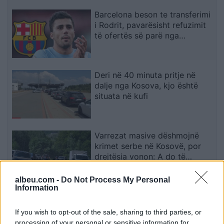
Barcelona beson te transferimi
i Rodrit, pavarësisht refuzimit
të ofertës së parë nga
Manchester City
Deri në 40 minuta pritje në
dalje nga Kosova, kjo është
situata në kufi
Varrezat masive dëshmojnë
krimet serbe në Kosovë, por
drejtësia vonon: A do të
gjykohen përgjegjësit?
albeu.com -
Do Not Process My Personal
Information
Temperaturat arrijnë 40°C në
Tiranë, vapë përvëluese edhe
If you wish to opt-out of the sale, sharing to third parties, or
në Elbasan e Shkodër,
processing of your personal or sensitive information for