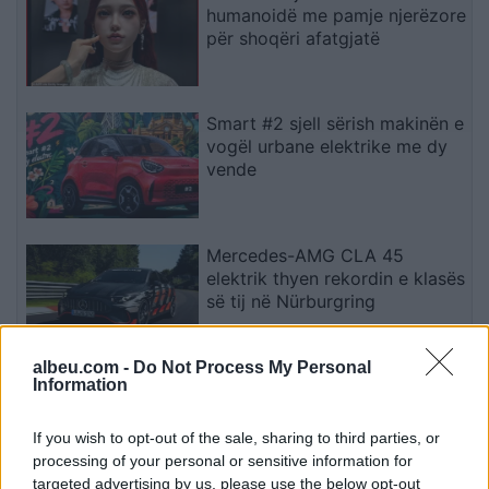
humanoidë me pamje njerëzore
për shoqëri afatgjatë
Smart #2 sjell sërish makinën e
vogël urbane elektrike me dy
vende
Mercedes-AMG CLA 45
elektrik thyen rekordin e klasës
së tij në Nürburgring
albeu.com -
Do Not Process My Personal
Information
Teleskopi më i fuqishëm diellor
zbulon vorbullat që ndikojnë
në motin hapësinor dhe Tokë
If you wish to opt-out of the sale, sharing to third parties, or
processing of your personal or sensitive information for
targeted advertising by us, please use the below opt-out