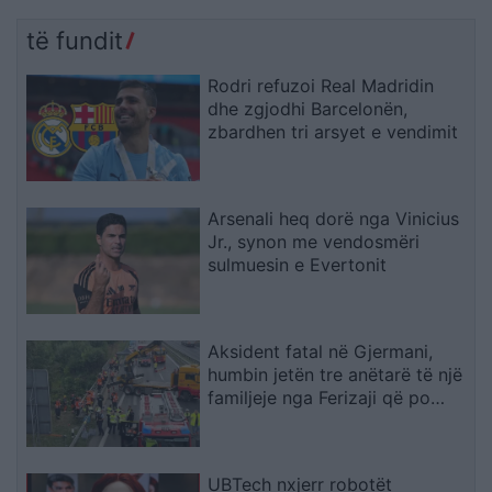
të fundit
Rodri refuzoi Real Madridin
dhe zgjodhi Barcelonën,
zbardhen tri arsyet e vendimit
Arsenali heq dorë nga Vinicius
Jr., synon me vendosmëri
sulmuesin e Evertonit
Aksident fatal në Gjermani,
humbin jetën tre anëtarë të një
familjeje nga Ferizaji që po
ktheheshin nga Kosova
UBTech nxjerr robotët