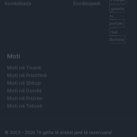
Kombëtarja
Enciklopedi
gazeta,
tv,
portale
Sali
Berisha
Moti
Moti në Tiranë
Moti në Prishtinë
Moti në Shkup
Moti në Durrës
Moti në Prizren
Moti në Tetovë
© 2003 -
2026 Të gjitha të drejtat janë të rezervuara!