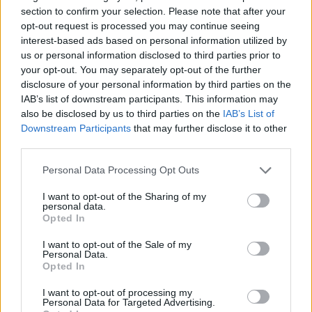
section to confirm your selection. Please note that after your
opt-out request is processed you may continue seeing
interest-based ads based on personal information utilized by
us or personal information disclosed to third parties prior to
your opt-out. You may separately opt-out of the further
disclosure of your personal information by third parties on the
IAB’s list of downstream participants. This information may
also be disclosed by us to third parties on the
IAB’s List of
Downstream Participants
that may further disclose it to other
third parties.
Personal Data Processing Opt Outs
I want to opt-out of the Sharing of my
personal data.
Opted In
I want to opt-out of the Sale of my
Personal Data.
Opted In
Esim for Global
|
Esim for Europe
|
Esim for Caribbean
|
Esim for USA
|
Esim for Italy
|
Esim for Spain
|
Esim
I want to opt-out of processing my
Personal Data for Targeted Advertising.
for Turkey
|
Esim for Germany
|
Esim for Greece
|
Esim