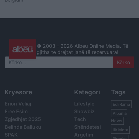
© 2003 -
2026 Albeu Online Media. Të
gjitha të drejtat janë të rezervuara!
Search
Kryesore
Kategori
Tags
Erion Veliaj
Lifestyle
Edi Rama
Free Esim
Showbiz
Albania
Zgjedhjet 2025
Tech
News
Belinda Balluku
Shëndetësi
Ilir Meta
SPAK
Argetim
Piranjat