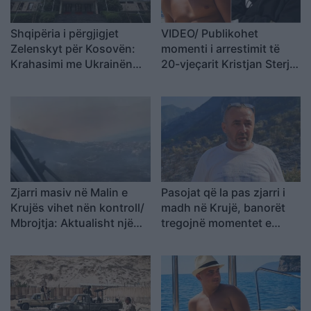
Shqipëria i përgjigjet
VIDEO/ Publikohet
Zelenskyt për Kosovën:
momenti i arrestimit të
Krahasimi me Ukrainën
20-vjeçarit Kristjan Sterjo,
është i gabuar
akuzohet për vrasjen e
Joan Zukos
Zjarri masiv në Malin e
Pasojat që la pas zjarri i
Krujës vihet nën kontroll/
madh në Krujë, banorët
Mbrojtja: Aktualisht një
tregojnë momentet e
vatër aktive
tmerrit: Flakët i kemi
mbajtur vetë nën kontroll,
zjarrfikësja fiku vetëm
vatrat e vogla (VIDEO)