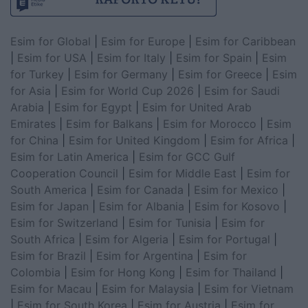
Esim for Global
|
Esim for Europe
|
Esim for Caribbean
|
Esim for USA
|
Esim for Italy
|
Esim for Spain
|
Esim
for Turkey
|
Esim for Germany
|
Esim for Greece
|
Esim
for Asia
|
Esim for World Cup 2026
|
Esim for Saudi
Arabia
|
Esim for Egypt
|
Esim for United Arab
Emirates
|
Esim for Balkans
|
Esim for Morocco
|
Esim
for China
|
Esim for United Kingdom
|
Esim for Africa
|
Esim for Latin America
|
Esim for GCC Gulf
Cooperation Council
|
Esim for Middle East
|
Esim for
South America
|
Esim for Canada
|
Esim for Mexico
|
Esim for Japan
|
Esim for Albania
|
Esim for Kosovo
|
Esim for Switzerland
|
Esim for Tunisia
|
Esim for
South Africa
|
Esim for Algeria
|
Esim for Portugal
|
Esim for Brazil
|
Esim for Argentina
|
Esim for
Colombia
|
Esim for Hong Kong
|
Esim for Thailand
|
Esim for Macau
|
Esim for Malaysia
|
Esim for Vietnam
|
Esim for South Korea
|
Esim for Austria
|
Esim for