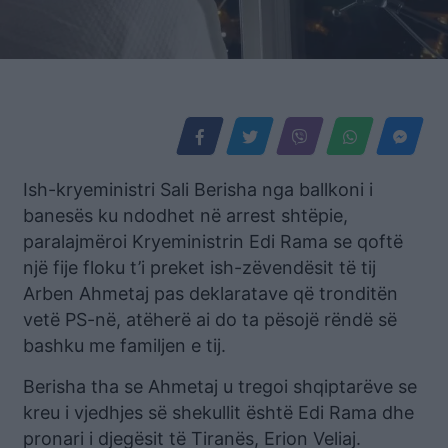
Ish-kryeministri Sali Berisha nga ballkoni i
banesës ku ndodhet në arrest shtëpie,
paralajmëroi Kryeministrin Edi Rama se qoftë
një fije floku t’i preket ish-zëvendësit të tij
Arben Ahmetaj pas deklaratave që tronditën
vetë PS-në, atëherë ai do ta pësojë rëndë së
bashku me familjen e tij.
Berisha tha se Ahmetaj u tregoi shqiptarëve se
kreu i vjedhjes së shekullit është Edi Rama dhe
pronari i djegësit të Tiranës, Erion Veliaj.