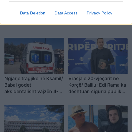
Data Deletion
Data Access
Privacy Policy
Ngjarje tragjike në Ksamil/
Vrasja e 20-vjeçarit në
Babai godet
Korçë/ Balliu: Edi Rama ka
aksidentalisht vajzën 4-
dështuar, siguria publike
vjeçare me makinë, fëmija
është kthyer në pasiguri
humb jetën
kronike dhe thirrja “Jepe
dorëheqjen” merr tjetër
peshë