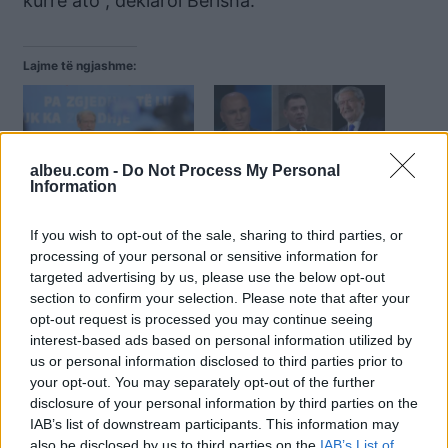
kurrë ato”, deklaroi Berisha.
Lajme të ngjashme:
albeu.com -
Do Not Process My Personal
Information
Inceneratorët, Sali
Analisti: Arben Ahmetaj
Berisha: Arben Ahmetaj
është i rrezikuar seriozisht
dhe familja e tij janë
nga Berisha, ja si mund ta
If you wish to opt-out of the sale, sharing to third parties, or
kërcënuar me jetë, Rama
mbrojë SPAK jetën e ish-
processing of your personal or sensitive information for
dhe Veliaj duan t’i mbyllin
ministrit
targeted advertising by us, please use the below opt-out
gojën
section to confirm your selection. Please note that after your
opt-out request is processed you may continue seeing
interest-based ads based on personal information utilized by
us or personal information disclosed to third parties prior to
your opt-out. You may separately opt-out of the further
disclosure of your personal information by third parties on the
IAB’s list of downstream participants. This information may
Sali Berisha: Ahmetaj
also be disclosed by us to third parties on the
IAB’s List of
faktoi se pse Erion Veliaj