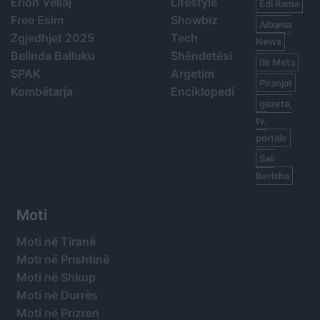
Erion Veliaj
Lifestyle
Edi Rama
Free Esim
Showbiz
Albania
Zgjedhjet 2025
Tech
News
Belinda Balluku
Shëndetësi
Ilir Meta
SPAK
Argetim
Piranjat
Kombëtarja
Enciklopedi
gazeta,
tv,
portale
Sali
Berisha
Moti
Moti në Tiranë
Moti në Prishtinë
Moti në Shkup
Moti në Durrës
Moti në Prizren