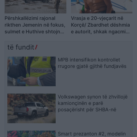
Përshkallëzimi rajonal
Vrasja e 20-vjeçarit në
rikthen Jemenin në fokus,
Korçë/ Zbardhet dëshmia
sulmet e Huthive shtojnë
e autorit, shkak ngacmimi
rrezikun e zgjerimit të
i të dashurës nga viktima
luftës
të fundit
MPB intensifikon kontrollet
rrugore gjatë gjithë fundjavës
Volkswagen synon të zhvillojë
kamionçinën e parë
posaçërisht për SHBA-në
Smart prezanton #2, modelin