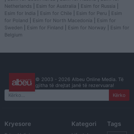
Netherlands
|
Esim for Australia
|
Esim for Russia
|
Esim for India
|
Esim for Chile
|
Esim for Peru
|
Esim
for Poland
|
Esim for North Macedonia
|
Esim for
Sweden
|
Esim for Finland
|
Esim for Norway
|
Esim for
Belgium
© 2003 -
2026 Albeu Online Media. Të
gjitha të drejtat janë të rezervuara!
Search
Kryesore
Kategori
Tags