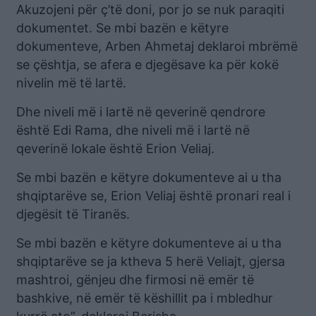
Akuzojeni për ç’të doni, por jo se nuk paraqiti
dokumentet. Se mbi bazën e këtyre
dokumenteve, Arben Ahmetaj deklaroi mbrëmë
se çështja, se afera e djegësave ka për kokë
nivelin më të lartë.
Dhe niveli më i lartë në qeverinë qendrore
është Edi Rama, dhe niveli më i lartë në
qeverinë lokale është Erion Veliaj.
Se mbi bazën e këtyre dokumenteve ai u tha
shqiptarëve se, Erion Veliaj është pronari real i
djegësit të Tiranës.
Se mbi bazën e këtyre dokumenteve ai u tha
shqiptarëve se ja ktheva 5 herë Veliajt, gjersa
mashtroi, gënjeu dhe firmosi në emër të
bashkive, në emër të këshillit pa i mbledhur