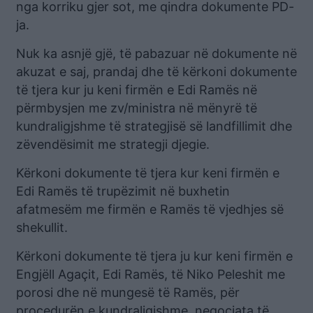
nga korriku gjer sot, me qindra dokumente PD-
ja.
Nuk ka asnjë gjë, të pabazuar në dokumente në
akuzat e saj, prandaj dhe të kërkoni dokumente
të tjera kur ju keni firmën e Edi Ramës në
përmbysjen me zv/ministra në mënyrë të
kundraligjshme të strategjisë së landfillimit dhe
zëvendësimit me strategji djegie.
Kërkoni dokumente të tjera kur keni firmën e
Edi Ramës të trupëzimit në buxhetin
afatmesëm me firmën e Ramës të vjedhjes së
shekullit.
Kërkoni dokumente të tjera ju kur keni firmën e
Engjëll Agaçit, Edi Ramës, të Niko Peleshit me
porosi dhe në mungesë të Ramës, për
procedurën e kundraligjshme, negociata të