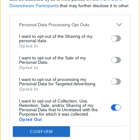
lëviz i lirë (VIDEO)
Downstream Participants
that may further disclose it to other
third parties.
Personal Data Processing Opt Outs
I want to opt-out of the Sharing of my
personal data.
Opted In
I want to opt-out of the Sale of my
Personal Data.
Opted In
I want to opt-out of processing my
Personal Data for Targeted Advertising.
Opted In
I want to opt-out of Collection, Use,
Retention, Sale, and/or Sharing of my
Personal Data that Is Unrelated with the
Shtuar
më
2.02.2024 19:34
Purposes for which it was collected.
Opted Out
Tags:
,
,
arben ahmetaj
berisha arben ahmetaj
CONFIRM
Sali Berisha