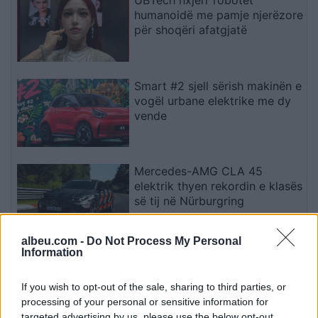
humanoidë me pamje njerëzore
për shoqëri afatgjatë
Smart #2 sjell sërish makinën e
vogël urbane elektrike me dy
vende
Mercedes-AMG CLA 45
elektrik thyen rekordin e klasës
së tij në Nürburgring
albeu.com -
Do Not Process My Personal
Information
Teleskopi më i fuqishëm diellor
zbulon vorbullat që ndikojnë
në motin hapësinor dhe Tokë
If you wish to opt-out of the sale, sharing to third parties, or
processing of your personal or sensitive information for
targeted advertising by us, please use the below opt-out