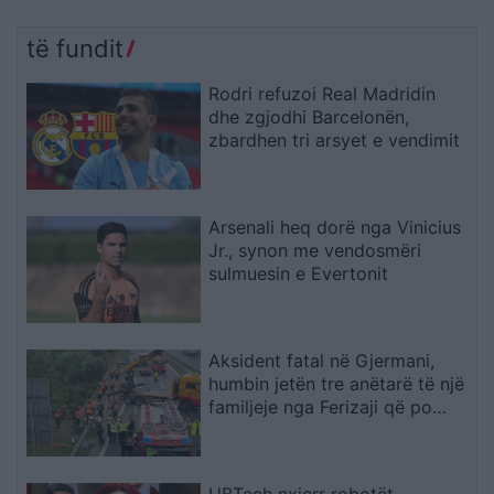
të fundit
Rodri refuzoi Real Madridin
dhe zgjodhi Barcelonën,
zbardhen tri arsyet e vendimit
Arsenali heq dorë nga Vinicius
Jr., synon me vendosmëri
sulmuesin e Evertonit
Aksident fatal në Gjermani,
humbin jetën tre anëtarë të një
familjeje nga Ferizaji që po
ktheheshin nga Kosova
UBTech nxjerr robotët