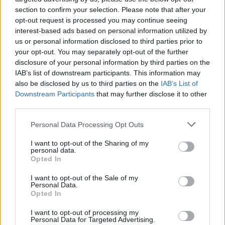
section to confirm your selection. Please note that after your
opt-out request is processed you may continue seeing
interest-based ads based on personal information utilized by
us or personal information disclosed to third parties prior to
your opt-out. You may separately opt-out of the further
disclosure of your personal information by third parties on the
IAB’s list of downstream participants. This information may
also be disclosed by us to third parties on the
IAB’s List of
Downstream Participants
that may further disclose it to other
third parties.
Personal Data Processing Opt Outs
I want to opt-out of the Sharing of my
personal data.
Opted In
I want to opt-out of the Sale of my
Personal Data.
Opted In
Esim for Global
|
Esim for Europe
|
Esim for Caribbean
|
Esim for USA
|
Esim for Italy
|
Esim for Spain
|
Esim
I want to opt-out of processing my
Personal Data for Targeted Advertising.
for Turkey
|
Esim for Germany
|
Esim for Greece
|
Esim