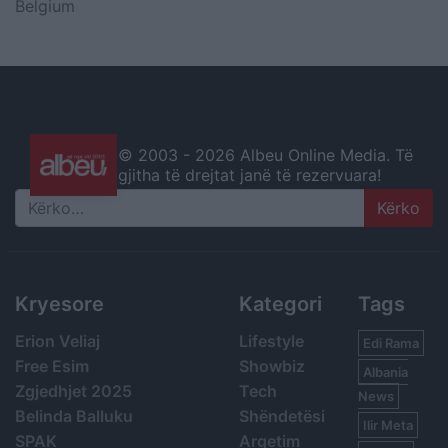
Belgium
© 2003 -
2026 Albeu Online Media. Të
gjitha të drejtat janë të rezervuara!
Search
Kryesore
Kategori
Tags
Erion Veliaj
Lifestyle
Edi Rama
Free Esim
Showbiz
Albania
Zgjedhjet 2025
Tech
News
Belinda Balluku
Shëndetësi
Ilir Meta
SPAK
Argetim