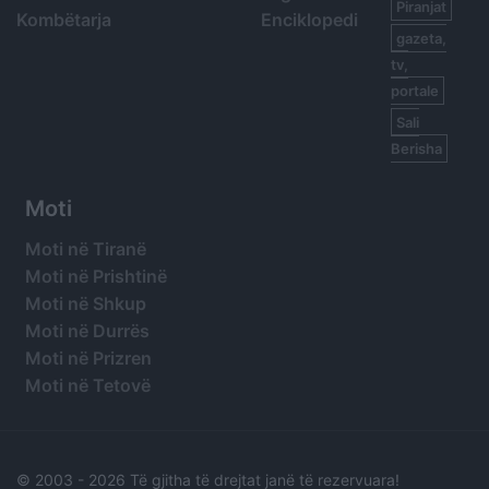
Piranjat
Kombëtarja
Enciklopedi
gazeta,
tv,
portale
Sali
Berisha
Moti
Moti në Tiranë
Moti në Prishtinë
Moti në Shkup
Moti në Durrës
Moti në Prizren
Moti në Tetovë
© 2003 -
2026 Të gjitha të drejtat janë të rezervuara!