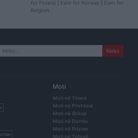
for Finland
|
Esim for Norway
|
Esim for
Belgium
Search
Moti
Moti në Tiranë
Moti në Prishtinë
s
Moti në Shkup
Moti në Durrës
Moti në Prizren
ortale
Moti në Tetovë