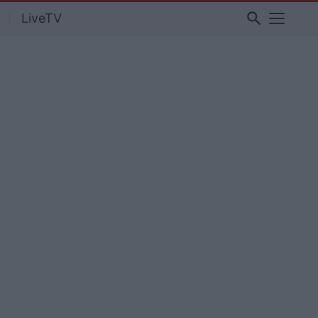
search
LiveTV