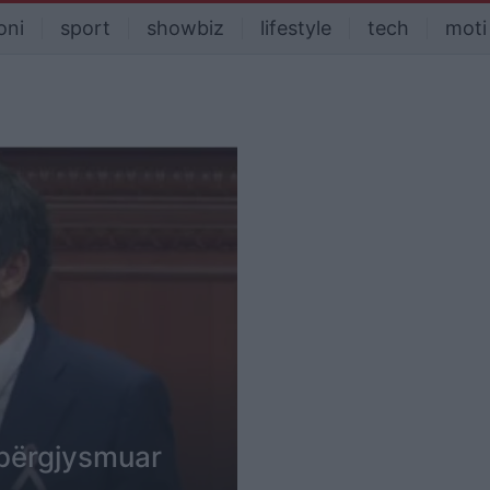
oni
sport
showbiz
lifestyle
tech
moti
i përgjysmuar