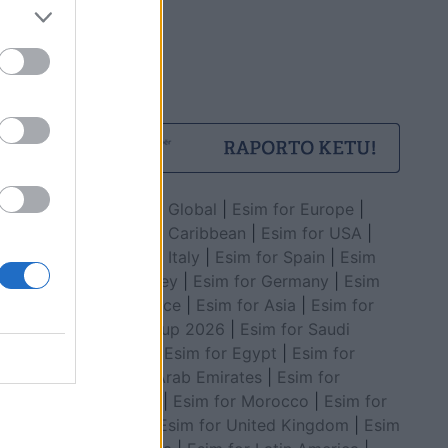
Esim for Global
|
Esim for Europe
|
Esim for Caribbean
|
Esim for USA
|
Esim for Italy
|
Esim for Spain
|
Esim
for Turkey
|
Esim for Germany
|
Esim
for Greece
|
Esim for Asia
|
Esim for
World Cup 2026
|
Esim for Saudi
Arabia
|
Esim for Egypt
|
Esim for
United Arab Emirates
|
Esim for
Balkans
|
Esim for Morocco
|
Esim for
China
|
Esim for United Kingdom
|
Esim