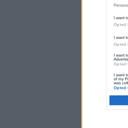
Persona
I want t
Opted 
I want t
Opted 
I want 
Advertis
Opted 
I want t
of my P
was col
Opted 