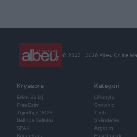
© 2003 -
2026 Albeu Online Medi
Kryesore
Kategori
Erion Veliaj
Lifestyle
Free Esim
Showbiz
Zgjedhjet 2025
Tech
Belinda Balluku
Shëndetësi
SPAK
Argetim
Kombëtarja
Enciklopedi