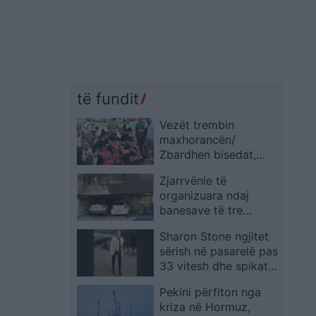
të fundit
Vezët trembin
maxhorancën/
Zbardhen bisedat,
deputetët socialistë
Zjarrvënie të
kërkuan ndërhyrjen e
organizuara ndaj
policisë ndaj
banesave të tre
protestuesve
drejtuesve të
Sharon Stone ngjitet
Demokracisë së Re në
sërish në pasarelë pas
Selanik, 5 të plagosur
33 vitesh dhe spikat
dhe një grua në
në Javën e Modës në
intubim
Pekini përfiton nga
Paris
kriza në Hormuz,