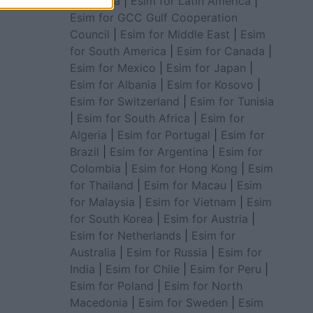
for Africa
|
Esim for Latin America
|
Esim for GCC Gulf Cooperation
Council
|
Esim for Middle East
|
Esim
for South America
|
Esim for Canada
|
Esim for Mexico
|
Esim for Japan
|
Esim for Albania
|
Esim for Kosovo
|
Esim for Switzerland
|
Esim for Tunisia
|
Esim for South Africa
|
Esim for
Algeria
|
Esim for Portugal
|
Esim for
Brazil
|
Esim for Argentina
|
Esim for
Colombia
|
Esim for Hong Kong
|
Esim
for Thailand
|
Esim for Macau
|
Esim
for Malaysia
|
Esim for Vietnam
|
Esim
for South Korea
|
Esim for Austria
|
Esim for Netherlands
|
Esim for
Australia
|
Esim for Russia
|
Esim for
India
|
Esim for Chile
|
Esim for Peru
|
Esim for Poland
|
Esim for North
Macedonia
|
Esim for Sweden
|
Esim