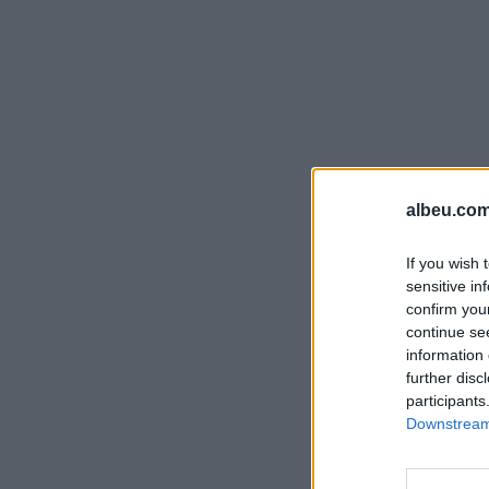
albeu.com
If you wish 
sensitive in
confirm you
continue se
information 
further disc
participants
Downstream 