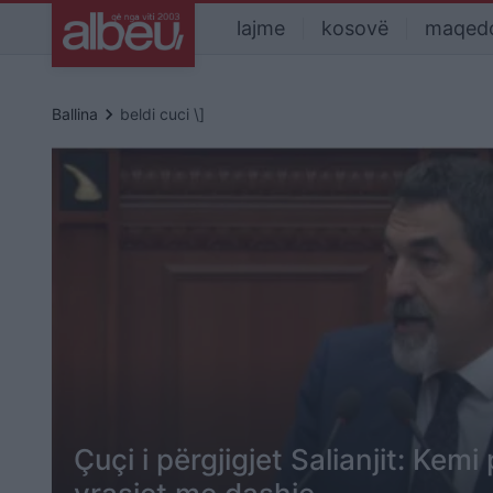
lajme
kosovë
maqed
keyboard_arrow_right
Ballina
beldi cuci \]
Çuçi i përgjigjet Salianjit: Kem