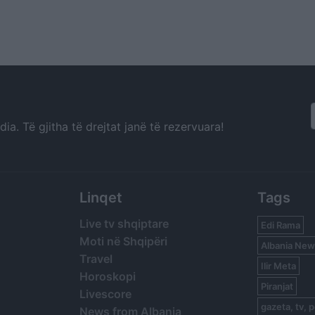
a. Të gjitha të drejtat janë të rezervuara!
Linqet
Tags
Live tv shqiptare
Edi Rama
Moti në Shqipëri
Albania New
Travel
Ilir Meta
Horoskopi
Piranjat
Livescore
gazeta, tv, p
News from Albania