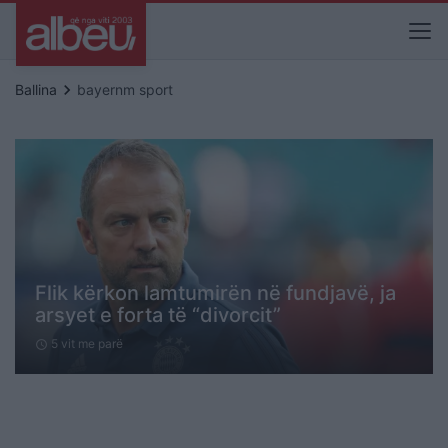
keyboard_arrow_right
Ballina
bayernm sport
Flik kërkon lamtumirën në fundjavë, ja
arsyet e forta të “divorcit”
5 vit me parë
schedule