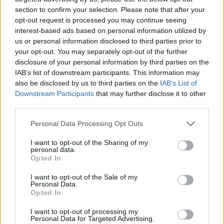
section to confirm your selection. Please note that after your
opt-out request is processed you may continue seeing
interest-based ads based on personal information utilized by
us or personal information disclosed to third parties prior to
your opt-out. You may separately opt-out of the further
disclosure of your personal information by third parties on the
IAB’s list of downstream participants. This information may
also be disclosed by us to third parties on the
IAB’s List of
Downstream Participants
that may further disclose it to other
third parties.
Personal Data Processing Opt Outs
I want to opt-out of the Sharing of my
personal data.
Opted In
I want to opt-out of the Sale of my
Personal Data.
Opted In
Esim for Global
|
Esim for Europe
|
Esim for Caribbean
|
Esim for USA
|
Esim for Italy
|
Esim for Spain
|
Esim
I want to opt-out of processing my
Personal Data for Targeted Advertising.
for Turkey
|
Esim for Germany
|
Esim for Greece
|
Esim