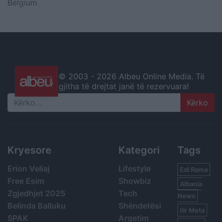
Belgium
© 2003 -
2026 Albeu Online Media. Të
gjitha të drejtat janë të rezervuara!
Search
Kryesore
Kategori
Tags
Erion Veliaj
Lifestyle
Edi Rama
Free Esim
Showbiz
Albania
Zgjedhjet 2025
Tech
News
Belinda Balluku
Shëndetësi
Ilir Meta
SPAK
Argetim