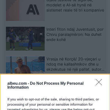
modelet e AI-së hynë në
sistemet reale të tri kompanive
Interi fiton ndaj Juventusit, por
Chivu paralajmëron: Na duhet
ende kohë
Vrasja në Korçë/ 20-vjeçari u
ndoq me kallashnikov dhe u
ekzekutua në një pallat, autori i
dyshuar dhe viktima ishin rritur
bashkë
albeu.com -
Do Not Process My Personal
Information
Armando Broja mungon
papritur te Burnley, sulmuesi
kuqezi jashtë skuadrës
If you wish to opt-out of the sale, sharing to third parties, or
processing of your personal or sensitive information for
targeted advertising by us, please use the below opt-out