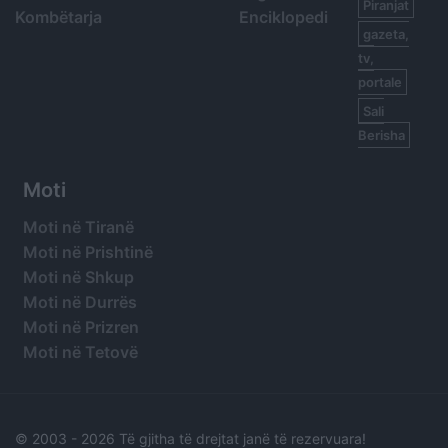
Piranjat
Kombëtarja
Enciklopedi
gazeta,
tv,
portale
Sali
Berisha
Moti
Moti në Tiranë
Moti në Prishtinë
Moti në Shkup
Moti në Durrës
Moti në Prizren
Moti në Tetovë
© 2003 -
2026 Të gjitha të drejtat janë të rezervuara!