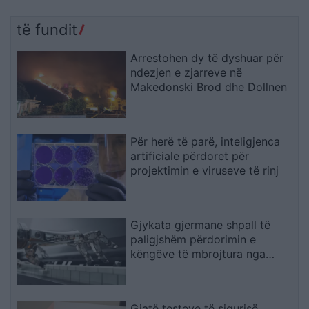
të fundit
Arrestohen dy të dyshuar për
ndezjen e zjarreve në
Makedonski Brod dhe Dollnen
Për herë të parë, inteligjenca
artificiale përdoret për
projektimin e viruseve të rinj
Gjykata gjermane shpall të
paligjshëm përdorimin e
këngëve të mbrojtura nga
Suno
Gjatë testeve të sigurisë,