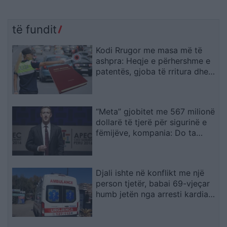
të fundit
Kodi Rrugor me masa më të
ashpra: Heqje e përhershme e
patentës, gjoba të rritura dhe
kufizime për drejtuesit e rinj
“Meta” gjobitet me 567 milionë
dollarë të tjerë për sigurinë e
fëmijëve, kompania: Do ta
apelojmë
Djali ishte në konflikt me një
person tjetër, babai 69-vjeçar
humb jetën nga arresti kardiak
(EMRI)