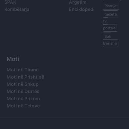
SPAK
Argetim
Piranjat
Kombëtarja
Enciklopedi
gazeta,
tv,
portale
Sali
Berisha
Moti
Moti në Tiranë
Moti në Prishtinë
Moti në Shkup
Moti në Durrës
Moti në Prizren
Moti në Tetovë