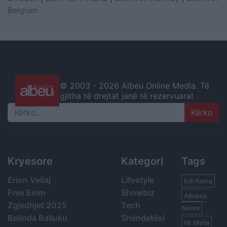
Belgium
© 2003 -
2026 Albeu Online Media. Të
gjitha të drejtat janë të rezervuara!
Search
Kryesore
Kategori
Tags
Erion Veliaj
Lifestyle
Edi Rama
Free Esim
Showbiz
Albania
Zgjedhjet 2025
Tech
News
Belinda Balluku
Shëndetësi
Ilir Meta