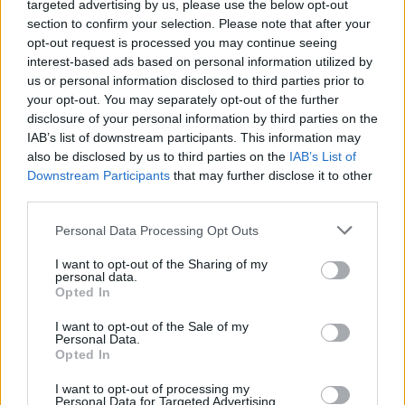
targeted advertising by us, please use the below opt-out
section to confirm your selection. Please note that after your
opt-out request is processed you may continue seeing
interest-based ads based on personal information utilized by
us or personal information disclosed to third parties prior to
your opt-out. You may separately opt-out of the further
disclosure of your personal information by third parties on the
IAB’s list of downstream participants. This information may
also be disclosed by us to third parties on the
IAB’s List of
Downstream Participants
that may further disclose it to other
third parties.
Personal Data Processing Opt Outs
I want to opt-out of the Sharing of my
personal data.
Opted In
I want to opt-out of the Sale of my
Personal Data.
Opted In
Esim for Global
|
Esim for Europe
|
Esim for Caribbean
I want to opt-out of processing my
|
Esim for USA
|
Esim for Italy
|
Esim for Spain
|
Esim
Personal Data for Targeted Advertising.