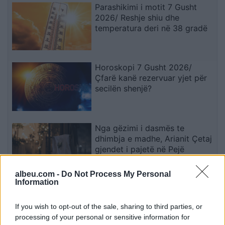
Parashikimi i motit 7 Gusht
2026/ Reshje shiu dhe
temperatura deri në 38 gradë
Horoskopi 7 Gusht 2026/
Çfarë kanë rezervuar yjet për
secilën shenjë?
Nga gëzimi i dasmës te
dhimbja e madhe, Arianit Çetaj
gjendet i pajetë në Pejë
albeu.com -
Do Not Process My Personal
Information
Rodri refuzoi Real Madridin
dhe zgjodhi Barcelonën,
If you wish to opt-out of the sale, sharing to third parties, or
zbardhen tri arsyet e vendimit
processing of your personal or sensitive information for