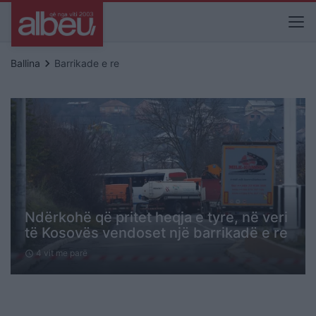
keyboard_arrow_right
Ballina
Barrikade e re
Ndërkohë që pritet heqja e tyre, në veri
të Kosovës vendoset një barrikadë e re
4 vit me parë
schedule