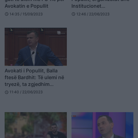
Avokatin e Popullit
Institucionet
Ndërkombëtare i
14:35 / 15/09/2023
12:46 / 22/06/2023
schedule
schedule
rekomandojnë Parlamentit
Av.Edison Frangun
Avokati i Popullit, Balla
ftesë Bardhit: Të ulemi në
tryezë, ta zgjedhim
bashkë
11:40 / 22/06/2023
schedule