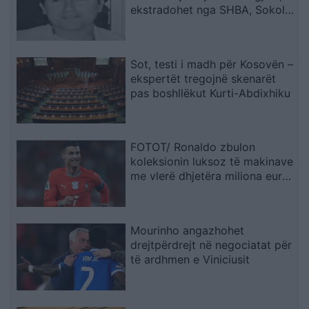
ekstradohet nga SHBA, Sokol
Hoxha
Sot, testi i madh për Kosovën –
ekspertët tregojnë skenarët
pas boshllëkut Kurti-Abdixhiku
FOTOT/ Ronaldo zbulon
koleksionin luksoz të makinave
me vlerë dhjetëra miliona euro:
Lodrat e mia
Mourinho angazhohet
drejtpërdrejt në negociatat për
të ardhmen e Viniciusit