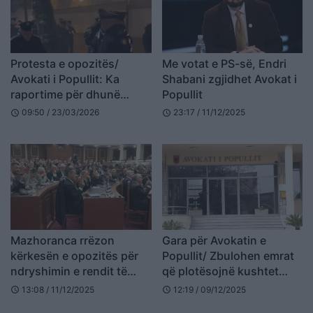
Protesta e opozitës/
Me votat e PS-së, Endri
Avokati i Popullit: Ka
Shabani zgjidhet Avokat i
raportime për dhunë
Popullit
policore, thirrje forcave të
09:50 / 23/03/2026
23:17 / 11/12/2025
schedule
schedule
rendit për vetëpërmbajtje
Mazhoranca rrëzon
Gara për Avokatin e
kërkesën e opozitës për
Popullit/ Zbulohen emrat
ndryshimin e rendit të
që plotësojnë kushtet
ditës, Avokati i Popullit do
ligjore, ja kush mori më
13:08 / 11/12/2025
12:19 / 09/12/2025
schedule
schedule
të zgjidhet sot
shumë firma