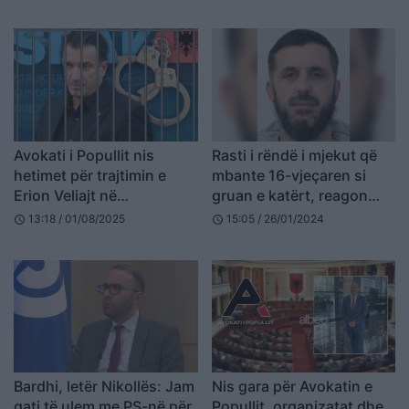
Avokati i Popullit nis
Rasti i rëndë i mjekut që
hetimet për trajtimin e
mbante 16-vjeçaren si
Erion Veliajt në
gruan e katërt, reagon
paraburgim
Avokati i Popullit
13:18 / 01/08/2025
15:05 / 26/01/2024
schedule
schedule
Bardhi, letër Nikollës: Jam
Nis gara për Avokatin e
gati të ulem me PS-në për
Popullit, organizatat dhe