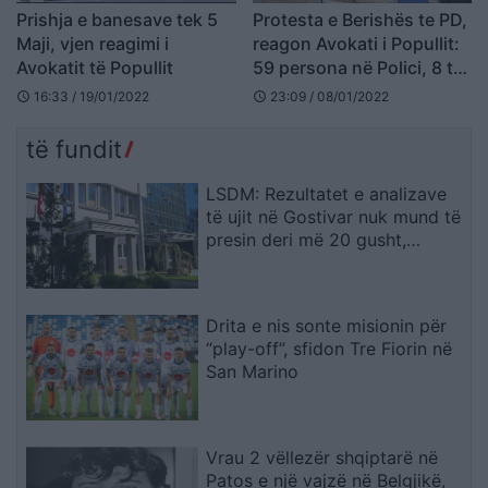
Prishja e banesave tek 5
Protesta e Berishës te PD,
Maji, vjen reagimi i
reagon Avokati i Popullit:
Avokatit të Popullit
59 persona në Polici, 8 të
mitur
16:33 / 19/01/2022
23:09 / 08/01/2022
schedule
schedule
të fundit
LSDM: Rezultatet e analizave
të ujit në Gostivar nuk mund të
presin deri më 20 gusht,
ndërkohë njerëzit po helmohen
Drita e nis sonte misionin për
“play-off”, sfidon Tre Fiorin në
San Marino
Vrau 2 vëllezër shqiptarë në
Patos e një vajzë në Belgjikë,