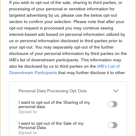
If you wish to opt-out of the sale, sharing to third parties, or
processing of your personal or sensitive information for
targeted advertising by us, please use the below opt-out
section to confirm your selection. Please note that after your
opt-out request is processed you may continue seeing
interest-based ads based on personal information utilized by
Alibeaj zbulon emrat e
Vdekja e Lear Kurtit,
us or personal information disclosed to third parties prior to
kandidatëve të PD për
Avokati i Popullit nis
your opt-out. You may separately opt-out of the further
institucionin e Avokatit të
hetimet për ngjarjen
disclosure of your personal information by third parties on the
IAB’s list of downstream participants. This information may
Popullit: Kush u votua më
11:12 / 26/10/2022
11:58 / 24/10/2022
schedule
schedule
also be disclosed by us to third parties on the
IAB’s List of
shumë
Downstream Participants
that may further disclose it to other
third parties.
Personal Data Processing Opt Outs
I want to opt-out of the Sharing of my
personal data.
Opted In
Shtyhet për në shtator
44-vjeçari u vetëvar në
I want to opt-out of the Sale of my
zgjedhja e Avokatit të
qeli, Avokati i Popullit
Personal Data.
Popullit
inspekton burgun e
Opted In