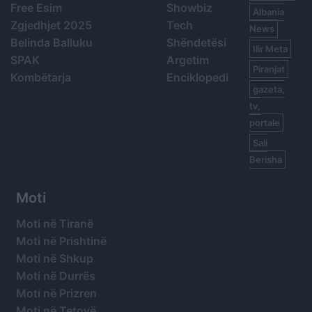
Free Esim
Showbiz
Albania
Zgjedhjet 2025
Tech
News
Belinda Balluku
Shëndetësi
Ilir Meta
SPAK
Argetim
Piranjat
Kombëtarja
Enciklopedi
gazeta,
tv,
portale
Sali
Berisha
Moti
Moti në Tiranë
Moti në Prishtinë
Moti në Shkup
Moti në Durrës
Moti në Prizren
Moti në Tetovë