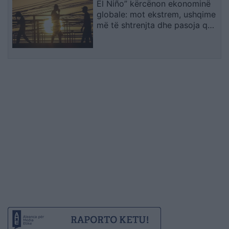
El Niño” kërcënon ekonominë
globale: mot ekstrem, ushqime
më të shtrenjta dhe pasoja që
mund të zgjasin me vite