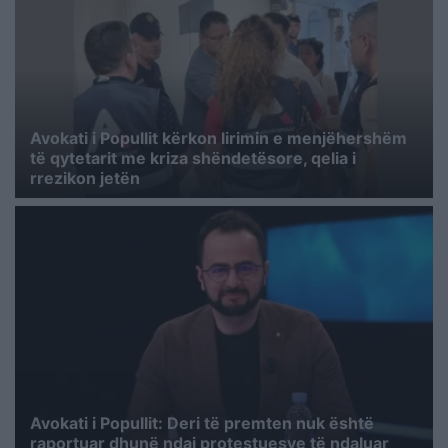
Avokati i Popullit kërkon lirimin e menjëhershëm
të qytetarit me kriza shëndetësore, qelia i
rrezikon jetën
Avokati i Popullit: Deri të premten nuk është
raportuar dhunë ndaj protestuesve të ndaluar