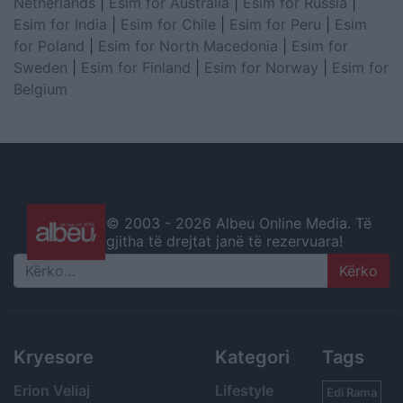
Netherlands
|
Esim for Australia
|
Esim for Russia
|
Esim for India
|
Esim for Chile
|
Esim for Peru
|
Esim
for Poland
|
Esim for North Macedonia
|
Esim for
Sweden
|
Esim for Finland
|
Esim for Norway
|
Esim for
Belgium
© 2003 -
2026 Albeu Online Media. Të
gjitha të drejtat janë të rezervuara!
Search
Kryesore
Kategori
Tags
Erion Veliaj
Lifestyle
Edi Rama