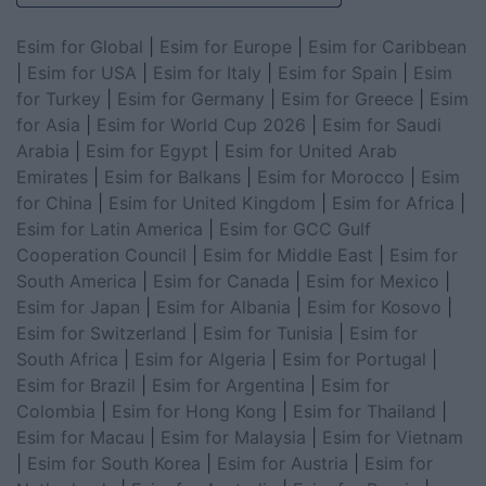
Esim for Global
|
Esim for Europe
|
Esim for Caribbean
|
Esim for USA
|
Esim for Italy
|
Esim for Spain
|
Esim
for Turkey
|
Esim for Germany
|
Esim for Greece
|
Esim
for Asia
|
Esim for World Cup 2026
|
Esim for Saudi
Arabia
|
Esim for Egypt
|
Esim for United Arab
Emirates
|
Esim for Balkans
|
Esim for Morocco
|
Esim
for China
|
Esim for United Kingdom
|
Esim for Africa
|
Esim for Latin America
|
Esim for GCC Gulf
Cooperation Council
|
Esim for Middle East
|
Esim for
South America
|
Esim for Canada
|
Esim for Mexico
|
Esim for Japan
|
Esim for Albania
|
Esim for Kosovo
|
Esim for Switzerland
|
Esim for Tunisia
|
Esim for
South Africa
|
Esim for Algeria
|
Esim for Portugal
|
Esim for Brazil
|
Esim for Argentina
|
Esim for
Colombia
|
Esim for Hong Kong
|
Esim for Thailand
|
Esim for Macau
|
Esim for Malaysia
|
Esim for Vietnam
|
Esim for South Korea
|
Esim for Austria
|
Esim for