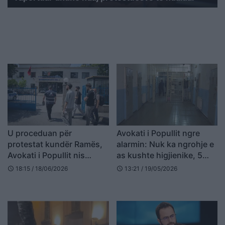
U proceduan për
Avokati i Popullit ngre
protestat kundër Ramës,
alarmin: Nuk ka ngrohje e
Avokati i Popullit nis
as kushte higjienike, 5
hetimin e veprimeve të
burgje duhen mbyllur,
18:15 / 18/06/2026
13:21 / 19/05/2026
schedule
schedule
policisë ndaj aktivistëve
cenohet dinjiteti njerëzor