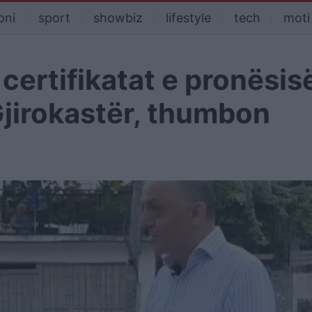
oni
sport
showbiz
lifestyle
tech
moti
ertifikatat e pronësis
Gjirokastër, thumbon