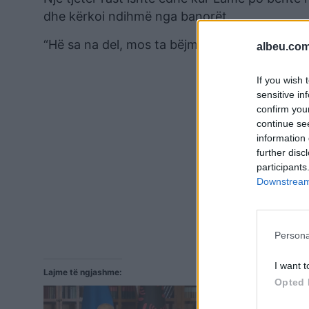
dhe kërkoi ndihmë nga banorët.
“Hë sa na del, mos ta bëjmë si Basha tani”, t
albeu.com
If you wish 
sensitive in
confirm you
continue se
information 
further disc
participants
Downstream 
Persona
I want t
Lajme të ngjashme:
Opted 