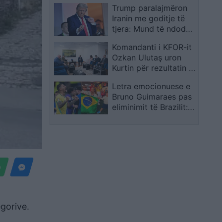
Trump paralajmëron
Iranin me goditje të
tjera: Mund të ndodhë
sërish sonte, Teherani
Komandanti i KFOR-it
kundërpërgjigjet: Ju
Ozkan Ulutaş uron
presim
Kurtin për rezultatin e
7 qershorit, në takim
Letra emocionuese e
diskutohet edhe për
Bruno Guimaraes pas
sigurinë
eliminimit të Brazilit:
“Babi, a do të luajmë
me top?”
egorive.