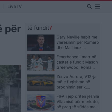
search
LiveTV
ë për
të fundit
Gary Neville habit me
vlerësimin për Romero
dhe Martinez:
“Qendërmbrojtësit më
Fenerbahçe i merr në
të mirë nga më të
çastet e fundit Mason
këqijtë në botë”
Greenwood, Roma
humbet sulmuesin
Zenvo Aurora, V12-ja
anglez
më e fuqishme në
prodhimin serik,
prezantohet me çmim
FIFA i jep dritën jeshile
mbi 2.8 milionë euro
Vllaznisë për merkato,
në prag të sfidës me
Malishevën