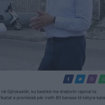
 në Gjirokastër, ku bashkë me drejtorin rajonal te
fikatat e pronësisë për rreth 80 banesa të këtyre kat