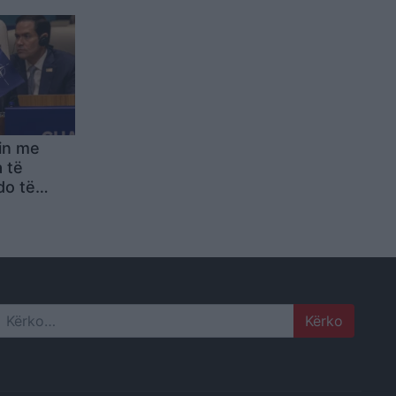
end dhe
 kam
in me
 të
do të
ncë,
jtja e
rata
Search