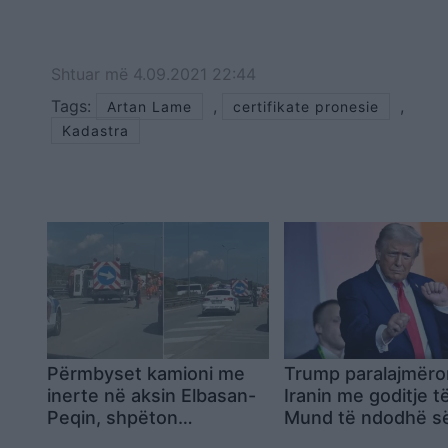
Shtuar
më
4.09.2021 22:44
Tags:
,
,
Artan Lame
certifikate pronesie
Kadastra
Përmbyset kamioni me
Trump paralajmëro
inerte në aksin Elbasan-
Iranin me goditje të
Peqin, shpëton
Mund të ndodhë së
mrekullisht shoferi,
sonte, Teherani