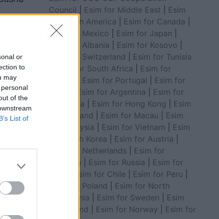
Council
|
Esim for Middle East
|
Esim
for South America
|
Esim for Canada
|
Esim for Mexico
|
Esim for Japan
|
Esim for Albania
|
Esim for Kosovo
|
Esim for Switzerland
|
Esim for Tunisia
sonal or
ection to
|
Esim for South Africa
|
Esim for
ou may
Algeria
|
Esim for Portugal
|
Esim for
 personal
Brazil
|
Esim for Argentina
|
Esim for
out of the
Colombia
|
Esim for Hong Kong
|
Esim
 downstream
for Thailand
|
Esim for Macau
|
Esim
B’s List of
for Malaysia
|
Esim for Vietnam
|
Esim
for South Korea
|
Esim for Austria
|
Esim for Netherlands
|
Esim for
Australia
|
Esim for Russia
|
Esim for
India
|
Esim for Chile
|
Esim for Peru
|
Esim for Poland
|
Esim for North
Macedonia
|
Esim for Sweden
|
Esim
t: S’ka
for Finland
|
Esim for Norway
|
Esim for
rës