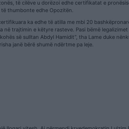
onës, të cilëve u dorëzoi edhe certifikatat e pronësis
oi të thumbonte edhe Opozitën.
ertifikuara ka edhe të atilla me mbi 20 bashkëpronar
 në trajtimin e këtyre rasteve. Pasi bëmë legalizimet
 e kohës së sulltan Abdyl Hamidit”, tha Lame duke nën
Berisha janë bërë shumë ndërtme pa leje.
një llogari vitesh. Ai përmendi kryedemokratin Lulzim