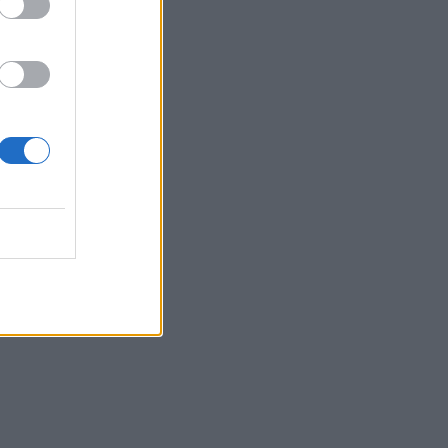
Belgium
 gjen
j, pak
ni është
h pasi më
kën nga
nuk e