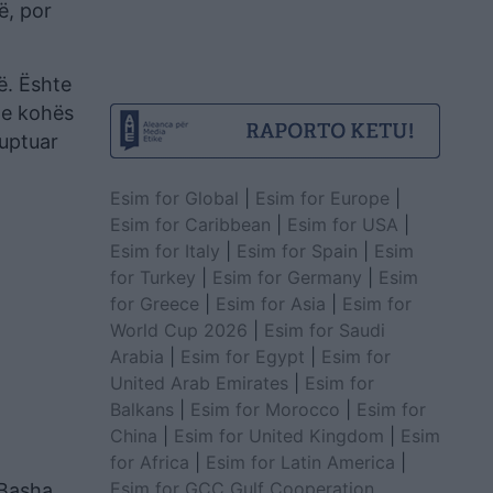
ë, por
ë. Ështe
 e kohës
kuptuar
Esim for Global
|
Esim for Europe
|
Esim for Caribbean
|
Esim for USA
|
Esim for Italy
|
Esim for Spain
|
Esim
for Turkey
|
Esim for Germany
|
Esim
for Greece
|
Esim for Asia
|
Esim for
World Cup 2026
|
Esim for Saudi
Arabia
|
Esim for Egypt
|
Esim for
United Arab Emirates
|
Esim for
Balkans
|
Esim for Morocco
|
Esim for
China
|
Esim for United Kingdom
|
Esim
for Africa
|
Esim for Latin America
|
Esim for GCC Gulf Cooperation
 Basha