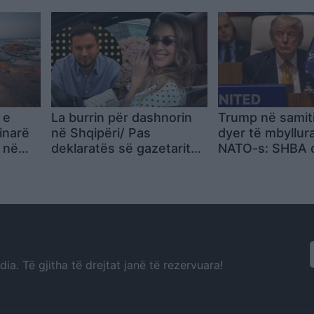
Ju
përcaktuar data/ Reagon
qëndrojnë në v
edhe Rama: Ka marrë
për Trump nuk
fund koha kur të tjerët
pendesa
vendosnin për Shqipërinë
 e
La burrin për dashnorin
Trump në samit
inarë
në Shqipëri/ Pas
dyer të mbyllura
 në
deklaratës së gazetarit
NATO-s: SHBA 
uzit
Elton Tozaj, vjen reagimi i
mbetet në Alea
Françeska Muratit: Keni
zbulohet përmba
b*thë të flisni…
fjalës dhe dekla
përfundimtare
a. Të gjitha të drejtat janë të rezervuara!