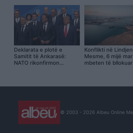
vështirësohet trafiku
kundërpërgjigjet: 
presim
Deklarata e plotë e
Konflikti në Lindjen
Samitit të Ankarasë:
Mesme, 6 mijë mar
NATO rikonfirmon
mbeten të bllokuar
mbrojtjen kolektive dhe
ngushticën e Horm
mbështetjen për
Ukrainën
© 2003 -
2026 Albeu Online Medi