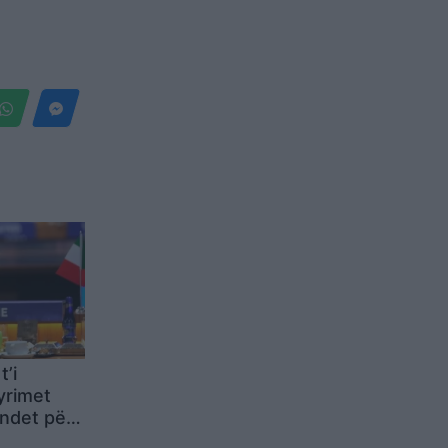
t’i
yrimet
ndet për
 të