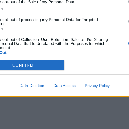
o opt-out of the Sale of my Personal Data.
Kadastra e Vlorës mesa duket nuk
In
qetësi. Prej kohësh, drejtuesit e sa
pasi marrin në dorë postin japin
to opt-out of processing my Personal Data for Targeted
dorëheqjen. Por këtë herë, rotacio
ing.
zhvendosur në rang zv. drejtorës
In
shumë se 8 drejtorë erdhën dhe i
zyra duke treguar se Artan Lame 
o opt-out of Collection, Use, Retention, Sale, and/or Sharing
“shpëton” Kadastrën nga
ersonal Data that Is Unrelated with the Purposes for which it
ka…
rnetike: Të prekim hundën me
lected.
Out
CONFIRM
Data Deletion
Data Access
Privacy Policy