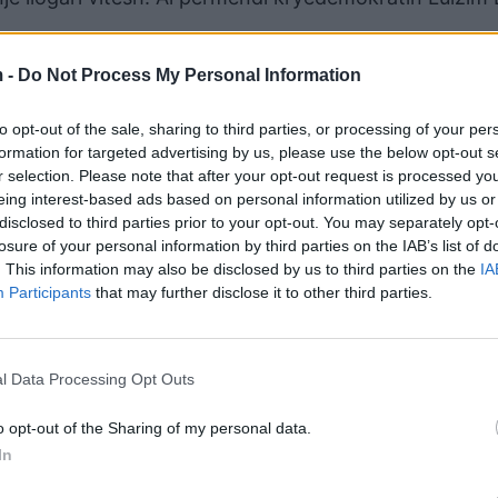
ha Lame./albeu.com
 -
Do Not Process My Personal Information
to opt-out of the sale, sharing to third parties, or processing of your per
formation for targeted advertising by us, please use the below opt-out s
r selection. Please note that after your opt-out request is processed y
eing interest-based ads based on personal information utilized by us or
disclosed to third parties prior to your opt-out. You may separately opt-
losure of your personal information by third parties on the IAB’s list of
. This information may also be disclosed by us to third parties on the
IA
Participants
that may further disclose it to other third parties.
l Data Processing Opt Outs
o opt-out of the Sharing of my personal data.
In
Artan Lames nuk i “rrojnë” drejtorë
fund rrumpalla në Kadastrën e Vlo