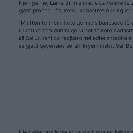
Një nga një, Lame thirri emrat e banorëve të z
gjatë procedurës, kreu i Kadastrës nuk ngur
“Mjafton të themi këtu që midis banesave të c
i kuptueshëm durimi që duhet të ketë Kadastra
së Saliut, tani po regjistrojmë edhe shtepitë
se gjatë qeverisjes së ish-kryeministrit Sali 
Një tjetër rast ishte edhe kur Lame po bënte 