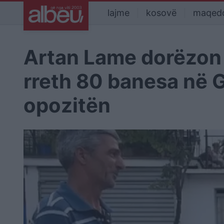
lajme
kosovë
maqed
Artan Lame dorëzon c
rreth 80 banesa në 
opozitën