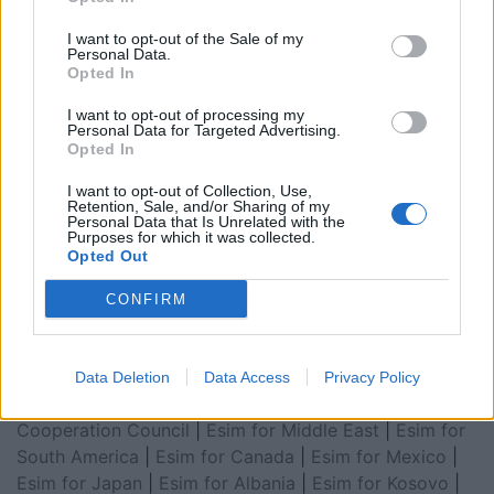
I want to opt-out of the Sale of my
Personal Data.
Opted In
I want to opt-out of processing my
Personal Data for Targeted Advertising.
Opted In
I want to opt-out of Collection, Use,
Retention, Sale, and/or Sharing of my
Esim for Global
|
Esim for Europe
|
Esim for Caribbean
Personal Data that Is Unrelated with the
Purposes for which it was collected.
|
Esim for USA
|
Esim for Italy
|
Esim for Spain
|
Esim
Opted Out
for Turkey
|
Esim for Germany
|
Esim for Greece
|
Esim
for Asia
|
Esim for World Cup 2026
|
Esim for Saudi
CONFIRM
Arabia
|
Esim for Egypt
|
Esim for United Arab
Emirates
|
Esim for Balkans
|
Esim for Morocco
|
Esim
for China
|
Esim for United Kingdom
|
Esim for Africa
|
Data Deletion
Data Access
Privacy Policy
Esim for Latin America
|
Esim for GCC Gulf
Cooperation Council
|
Esim for Middle East
|
Esim for
South America
|
Esim for Canada
|
Esim for Mexico
|
Esim for Japan
|
Esim for Albania
|
Esim for Kosovo
|