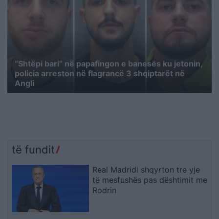
“Shtëpi bari” në papafingon e banesës ku jetonin,
policia arreston në flagrancë 3 shqiptarët në
Angli
të fundit
Real Madridi shqyrton tre yje
të mesfushës pas dështimit me
Rodrin