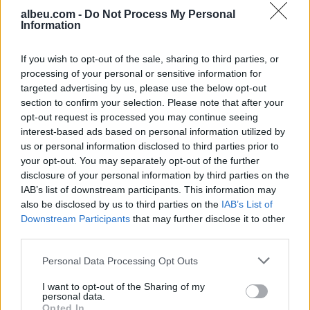
albeu.com -
Do Not Process My Personal
Information
Ndeshja Argjentinë–Egjipt
vendos rekord historik në
Google, kërkimet arrijnë nivele
If you wish to opt-out of the sale, sharing to third parties, or
të papara
processing of your personal or sensitive information for
targeted advertising by us, please use the below opt-out
section to confirm your selection. Please note that after your
Kina zbulon robotë humanoidë
opt-out request is processed you may continue seeing
tepër realistë, të projektuar për
interest-based ads based on personal information utilized by
shoqëri afatgjatë
us or personal information disclosed to third parties prior to
your opt-out. You may separately opt-out of the further
disclosure of your personal information by third parties on the
IAB’s list of downstream participants. This information may
also be disclosed by us to third parties on the
IAB’s List of
Downstream Participants
that may further disclose it to other
third parties.
Personal Data Processing Opt Outs
I want to opt-out of the Sharing of my
personal data.
Opted In