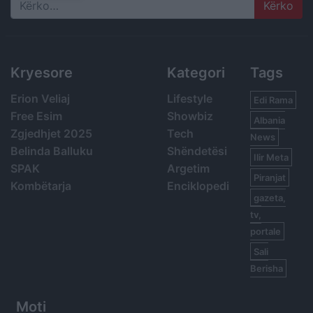
Search
Kryesore
Kategori
Tags
Erion Veliaj
Lifestyle
Edi Rama
Free Esim
Showbiz
Albania
Zgjedhjet 2025
Tech
News
Belinda Balluku
Shëndetësi
Ilir Meta
SPAK
Argetim
Piranjat
Kombëtarja
Enciklopedi
gazeta,
tv,
portale
Sali
Berisha
Moti