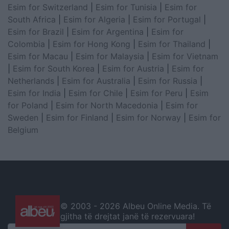
Esim for Switzerland
|
Esim for Tunisia
|
Esim for
South Africa
|
Esim for Algeria
|
Esim for Portugal
|
Esim for Brazil
|
Esim for Argentina
|
Esim for
Colombia
|
Esim for Hong Kong
|
Esim for Thailand
|
Esim for Macau
|
Esim for Malaysia
|
Esim for Vietnam
|
Esim for South Korea
|
Esim for Austria
|
Esim for
Netherlands
|
Esim for Australia
|
Esim for Russia
|
Esim for India
|
Esim for Chile
|
Esim for Peru
|
Esim
for Poland
|
Esim for North Macedonia
|
Esim for
Sweden
|
Esim for Finland
|
Esim for Norway
|
Esim for
Belgium
© 2003 -
2026 Albeu Online Media. Të
gjitha të drejtat janë të rezervuara!