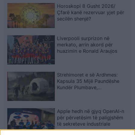
Horoskopi 8 Gusht 2026/
Çfarë kanë rezervuar yjet për
secilën shenjë?
Liverpooli surprizon në
merkato, arrin akord për
huazimin e Ronald Araujos
Strehimoret e së Ardhmes:
Kapsula 35 Mijë Paundëshe
Kundër Plumbave,
Shpërthimeve dhe Fatkeqësive
Natyrore
Apple hedh në gjyq OpenAI-n
për përvetësim të paligjshëm
të sekreteve industriale