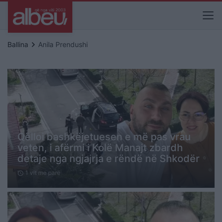
keyboard_arrow_right
Ballina
Anila Prendushi
Qëlloi bashkëjetuesen e më pas vrau
veten, i afërmi i Kolë Manajt zbardh
detaje nga ngjajrja e rëndë në Shkodër
1 vit me parë
schedule