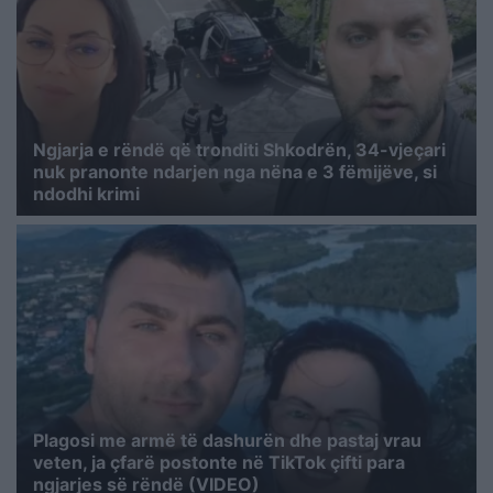
Ngjarja e rëndë që tronditi Shkodrën, 34-vjeçari
nuk pranonte ndarjen nga nëna e 3 fëmijëve, si
ndodhi krimi
Plagosi me armë të dashurën dhe pastaj vrau
veten, ja çfarë postonte në TikTok çifti para
ngjarjes së rëndë (VIDEO)