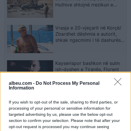
Huthive shtojnë rrezikun e
zgjerimit të luftës
Vrasja e 20-vjeçarit në Korçë/
Zbardhet dëshmia e autorit,
shkak ngacmimi i të dashurës
nga viktima
Kayserispor bashkon në sulm
ish-dyshen e Tiranës, Florent
Hasani firmos në Turqi
albeu.com -
Do Not Process My Personal
Information
Përplasje e rëndë në
If you wish to opt-out of the sale, sharing to third parties, or
magjistralen Gostivar-Kërçovë,
processing of your personal or sensitive information for
humb jetën një shofer dhe
targeted advertising by us, please use the below opt-out
plagoset rëndë një tjetër
section to confirm your selection. Please note that after your
opt-out request is processed you may continue seeing