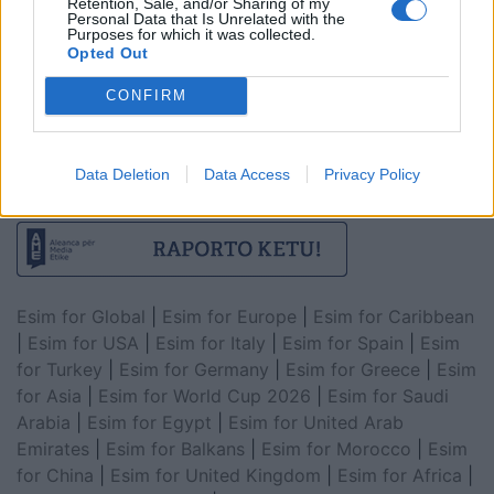
Retention, Sale, and/or Sharing of my
Personal Data that Is Unrelated with the
Purposes for which it was collected.
Opted Out
CONFIRM
Data Deletion
Data Access
Privacy Policy
Esim for Global
|
Esim for Europe
|
Esim for Caribbean
|
Esim for USA
|
Esim for Italy
|
Esim for Spain
|
Esim
for Turkey
|
Esim for Germany
|
Esim for Greece
|
Esim
for Asia
|
Esim for World Cup 2026
|
Esim for Saudi
Arabia
|
Esim for Egypt
|
Esim for United Arab
Emirates
|
Esim for Balkans
|
Esim for Morocco
|
Esim
for China
|
Esim for United Kingdom
|
Esim for Africa
|