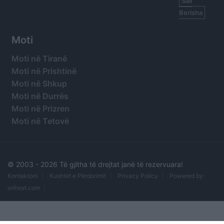
Sali
Berisha
Moti
Moti në Tiranë
Moti në Prishtinë
Moti në Shkup
Moti në Durrës
Moti në Prizren
Moti në Tetovë
© 2003 -
2026 Të gjitha të drejtat janë të rezervuara!
Kontaktoni
Kushtet e Përdorimit
Privacy Policy
Powered by:
orihost.com