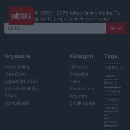
© 2003 -
2026 Albeu Online Media. Të
gjitha të drejtat janë të rezervuara!
Search
Kryesore
Kategori
Tags
Erion Veliaj
Lifestyle
Edi Rama
Free Esim
Showbiz
Albania
Zgjedhjet 2025
Tech
News
Belinda Balluku
Shëndetësi
Ilir Meta
SPAK
Argetim
Piranjat
Kombëtarja
Enciklopedi
gazeta,
tv,
portale