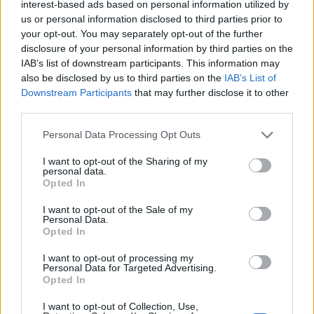
interest-based ads based on personal information utilized by
Katër klubet e mëdha
us or personal information disclosed to third parties prior to
europiane në garë për
your opt-out. You may separately opt-out of the further
sulmuesin e Brentfordit, Igor
disclosure of your personal information by third parties on the
Thiago
IAB’s list of downstream participants. This information may
also be disclosed by us to third parties on the
IAB’s List of
Tajfuni “Dolphin” prek Azinë,
Downstream Participants
that may further disclose it to other
mbi 1,300 fluturime anulohen
third parties.
dhe më shumë se 400 mijë
banorë evakuohen
Personal Data Processing Opt Outs
I want to opt-out of the Sharing of my
personal data.
Zjarri masiv që përfshiu Krujën
Opted In
duke shkrumbuar sipërfaqe të
mëdha/ Rama: Shmangëm një
I want to opt-out of the Sale of my
bilanc tragjik
Personal Data.
Opted In
I want to opt-out of processing my
Personal Data for Targeted Advertising.
Opted In
I want to opt-out of Collection, Use,