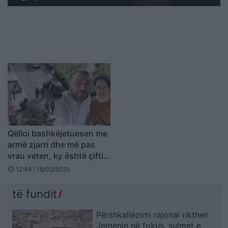
Qëlloi bashkëjetuesen me
armë zjarri dhe më pas
vrau veten, ky është çifti i
përfshirë në ngjarjen e
12:48 / 18/02/2025
schedule
rëndë në Shkodër
të fundit
Përshkallëzimi rajonal rikthen
Jemenin në fokus, sulmet e