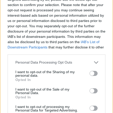
section to confirm your selection. Please note that after your
opt-out request is processed you may continue seeing
interest-based ads based on personal information utilized by
us or personal information disclosed to third parties prior to
your opt-out. You may separately opt-out of the further
disclosure of your personal information by third parties on the
IAB’s list of downstream participants. This information may
also be disclosed by us to third parties on the
IAB’s List of
Downstream Participants
that may further disclose it to other
third parties.
Personal Data Processing Opt Outs
I want to opt-out of the Sharing of my
personal data.
Opted In
I want to opt-out of the Sale of my
Personal Data.
Opted In
Esim for Global
|
Esim for Europe
|
Esim for Caribbean
|
Esim for USA
|
Esim for Italy
|
Esim for Spain
|
Esim
I want to opt-out of processing my
Personal Data for Targeted Advertising.
for Turkey
|
Esim for Germany
|
Esim for Greece
|
Esim