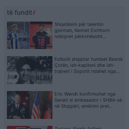
të fundit
Shqetësim për talentin
gjerman, Kennet Eichhorn
ndërpret përkohësisht
karrierën për arsye
shëndetësore
Futbolli shqiptar humbet Besnik
Çotën, ish-kapiteni dhe ish-
trajneri i Sopotit ndahet nga
jeta në moshën 56-vjeçare
Eric Wendt konfirmohet nga
Senati si ambasador i SHBA-së
në Shqipëri, emërimi pret
firmën e Trump
Zyrtare, Fisnik Asllani