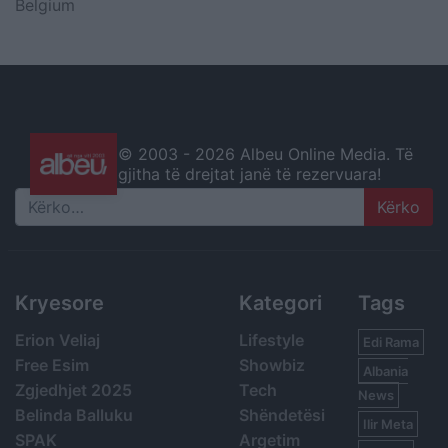
Belgium
© 2003 -
2026 Albeu Online Media. Të
gjitha të drejtat janë të rezervuara!
Search
Kryesore
Kategori
Tags
Erion Veliaj
Lifestyle
Edi Rama
Free Esim
Showbiz
Albania
Zgjedhjet 2025
Tech
News
Belinda Balluku
Shëndetësi
Ilir Meta
SPAK
Argetim