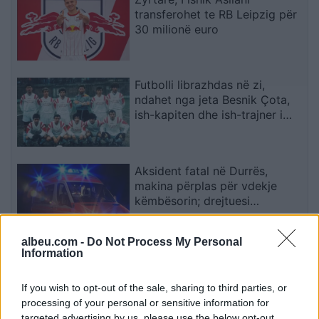
transferohet te RB Leipzig për
30 milionë euro
Futbolli librazhdas në zi,
ndahet nga jeta Besnik Çota,
ish-kapiten dhe ish-trajner i
Sopotit
Aksident fatal në Durrës,
makina përplas për vdekje
këmbësorin; drejtuesi
shoqërohet në polici
albeu.com -
Do Not Process My Personal
Information
VIDEO/ Ndërhyrja “horror” e
Enea Mihajt në MLS, mbrojtësi
ndëshkohet me të kuq dhe
If you wish to opt-out of the sale, sharing to third parties, or
gjobë
processing of your personal or sensitive information for
targeted advertising by us, please use the below opt-out