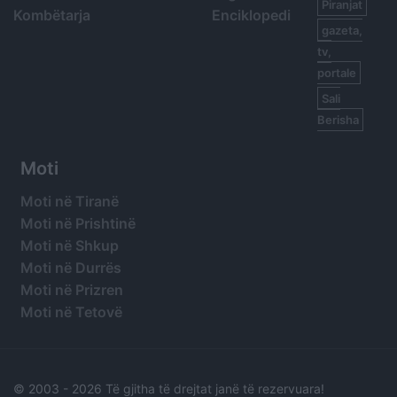
Piranjat
Kombëtarja
Enciklopedi
gazeta,
tv,
portale
Sali
Berisha
Moti
Moti në Tiranë
Moti në Prishtinë
Moti në Shkup
Moti në Durrës
Moti në Prizren
Moti në Tetovë
© 2003 -
2026 Të gjitha të drejtat janë të rezervuara!