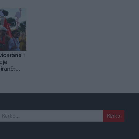
sh te
vicerane i
dje
iranë:
i i Ramës
Search