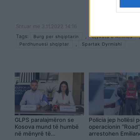
Shtuar
më
3.11.2022 14:16
Tags:
,
Burg per shqiptarin
Gjykata e Athines
,
Perdhunuesi shqiptar
Spartak Dyrmishi
GLPS paralajmëron se
Policia jep hollësi 
Kosova mund të humbë
operacionin “Road”
në mënyrë të
arrestohen Emilian