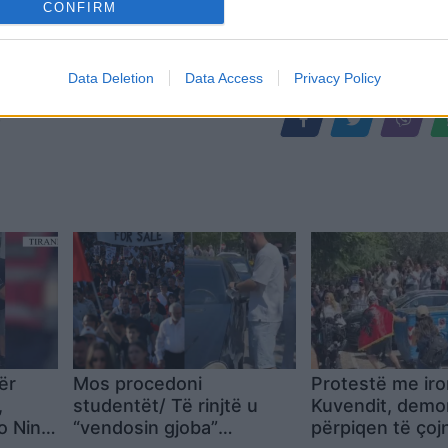
CONFIRM
Data Deletion
Data Access
Privacy Policy
,
për
Mos procedoni
Protestë me iro
,
studentët/ Të rinjtë u
Kuvendit, demo
o Nina
“vendosin gjoba”
përpiqen të çoj