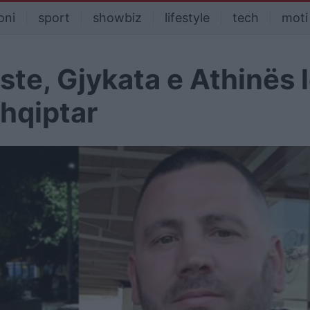
oni
sport
showbiz
lifestyle
tech
moti
ste, Gjykata e Athinës 
hqiptar