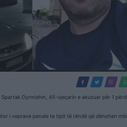
g Spartak Dyrmishin, 45-vjeçarin e akuzuar për 1 për
tor i veprave penale te tipit të rëndë që dënohen mbi