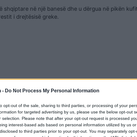
së shqiptare në një banesë dhe u dërgua në pikën kufi
stit i drejtësisë greke.
 -
Do Not Process My Personal Information
to opt-out of the sale, sharing to third parties, or processing of your per
formation for targeted advertising by us, please use the below opt-out s
r selection. Please note that after your opt-out request is processed y
eing interest-based ads based on personal information utilized by us or
disclosed to third parties prior to your opt-out. You may separately opt-