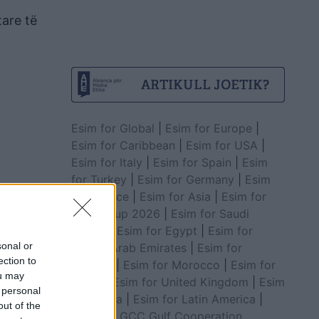
tare të
Esim for Global
|
Esim for Europe
|
Esim for Caribbean
|
Esim for USA
|
Esim for Italy
|
Esim for Spain
|
Esim
for Turkey
|
Esim for Germany
|
Esim
for Greece
|
Esim for Asia
|
Esim for
World Cup 2026
|
Esim for Saudi
Arabia
|
Esim for Egypt
|
Esim for
sonal or
United Arab Emirates
|
Esim for
ection to
Balkans
|
Esim for Morocco
|
Esim for
ou may
China
|
Esim for United Kingdom
|
Esim
 personal
for Africa
|
Esim for Latin America
|
out of the
Esim for GCC Gulf Cooperation