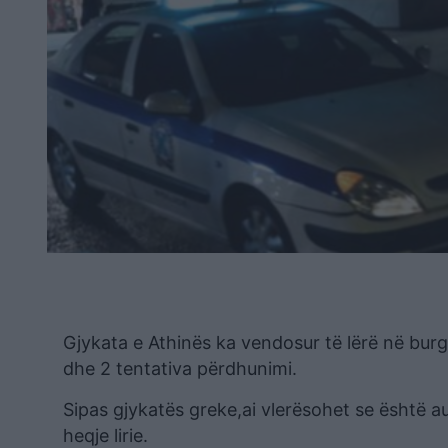
Gjykata e Athinës ka vendosur të lërë në bur
dhe 2 tentativa përdhunimi.
Sipas gjykatës greke,ai vlerësohet se është au
heqje lirie.