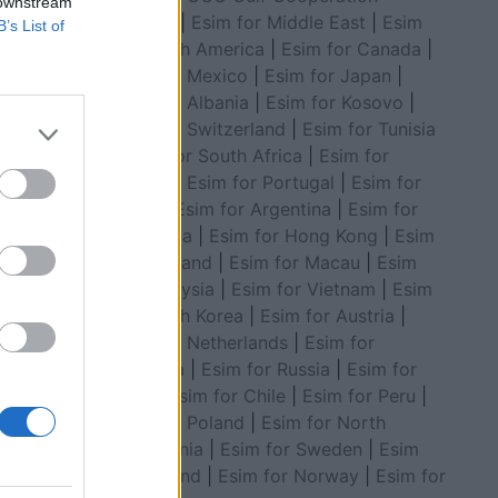
 downstream
Council
|
Esim for Middle East
|
Esim
B’s List of
for South America
|
Esim for Canada
|
Esim for Mexico
|
Esim for Japan
|
Esim for Albania
|
Esim for Kosovo
|
Esim for Switzerland
|
Esim for Tunisia
yrmishit,
|
Esim for South Africa
|
Esim for
ë
Algeria
|
Esim for Portugal
|
Esim for
Brazil
|
Esim for Argentina
|
Esim for
Colombia
|
Esim for Hong Kong
|
Esim
for Thailand
|
Esim for Macau
|
Esim
for Malaysia
|
Esim for Vietnam
|
Esim
for South Korea
|
Esim for Austria
|
Esim for Netherlands
|
Esim for
Australia
|
Esim for Russia
|
Esim for
India
|
Esim for Chile
|
Esim for Peru
|
Esim for Poland
|
Esim for North
Macedonia
|
Esim for Sweden
|
Esim
for Finland
|
Esim for Norway
|
Esim for