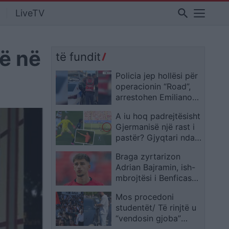
search
LiveTV
lë në
të fundit
Policia jep hollësi për
operacionin “Road”,
arrestohen Emiliano
Nina dhe Erjon Hoxha
A iu hoq padrejtësisht
Gjermanisë një rast i
pastër? Gjyqtari ndali
çuditërisht pasimin
Braga zyrtarizon
ideal të Neuerit ndaj
Adrian Bajramin, ish-
Paraguait
mbrojtësi i Benficas
firmos deri në verën e
Mos procedoni
2031
studentët/ Të rinjtë u
“vendosin gjoba”
makinave: Jemi në