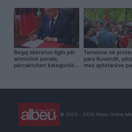
pakthyeshme 90.6
dhe Erjon Hoxha
milionë euro nga Plani i
Rritjes
Begaj dekreton ligjin për
Tensione në prote
amnistinë penale,
para Kuvendit, për
përcaktohen kategoritë
mes qytetarëve pa
që përfitojnë dhe ato që
thirrjeve për
përjashtohen
“komunistët”
© 2003 -
2026 Albeu Online Medi