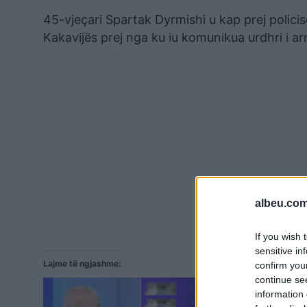
45-vjeçari Spartak Dyrmishi u kap prej polici
Kakavijës prej nga ku iu komunikua urdhri i arre
albeu.com
If you wish 
sensitive in
Lajme të ngjashme:
confirm you
continue se
information 