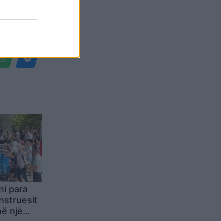
Belgium
ni para
nstruesit
në një