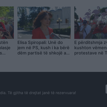
makinave: Jemi në
kosh mbeturina
protestë, kërkesat tona
hyrja
janë të qarta (VIDEO)
stën
Elisa Spiropali: Unë do
E përditshmja z
plasje
jem në PS, kush i ka bërë
kushton vëmen
s
dëm partisë të shkojë aty
protestave në T
ku ka vendin
kërkohet largim
a. Të gjitha të drejtat janë të rezervuara!