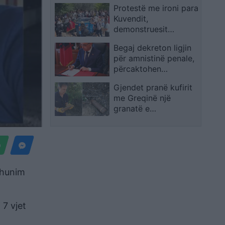
Protestë me ironi para
protestë, kërkesat
Kuvendit,
tona janë të qarta
demonstruesit
(VIDEO)
përpiqen të çojnë një
Begaj dekreton ligjin
kosh mbeturinash te
për amnistinë penale,
hyrja
përcaktohen
kategoritë që
Gjendet pranë kufirit
përfitojnë dhe ato që
me Greqinë një
përjashtohen
granatë e
pashpërthyer me
rrezik të lartë
dhunim
 7 vjet