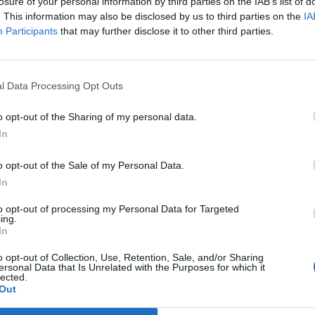
losure of your personal information by third parties on the IAB’s list of
. This information may also be disclosed by us to third parties on the
IA
Participants
that may further disclose it to other third parties.
l Data Processing Opt Outs
ua në polici dhe po mbahet
Ekstradimi i paligjshëm i Spartak D
i në Athinë, kjo është banesa e
a është inferiore Shqipëria përball
o opt-out of the Sharing of my personal data.
t shqiptar në Vlorë (FOTO
Greqisë?
In
o opt-out of the Sale of my Personal Data.
In
to opt-out of processing my Personal Data for Targeted
ing.
In
o opt-out of Collection, Use, Retention, Sale, and/or Sharing
ersonal Data that Is Unrelated with the Purposes for which it
lected.
Out