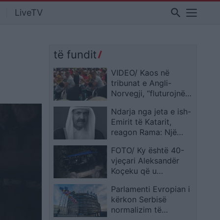
search
LiveTV
të fundit
VIDEO/ Kaos në
tribunat e Angli-
Norvegji, “fluturojnë”
grushtet nga tifozi i
Ndarja nga jeta e ish-
Argjentinës…
Emirit të Katarit,
reagon Rama: Një
burrë shteti vizionar,
FOTO/ Ky është 40-
trashëgimia e tij le të
vjeçari Aleksandër
vazhdojë të frymëzojë
Koçeku që u
ekzekutua mbrëmë në
Parlamenti Evropian i
Dukagjin
kërkon Serbisë
normalizim të
raporteve me