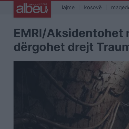
lajme
kosovë
maqed
EMRI/Aksidentohet m
dërgohet drejt Trau