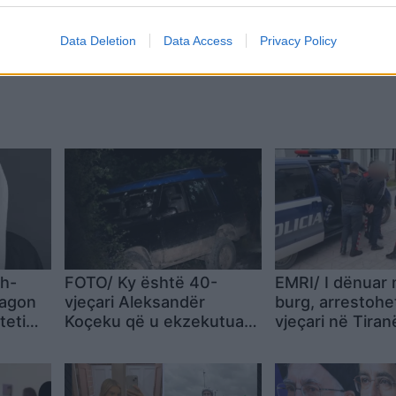
Data Deletion
Data Access
Privacy Policy
sh-
FOTO/ Ky është 40-
EMRI/ I dënuar 
reagon
vjeçari Aleksandër
burg, arrestohe
teti
Koçeku që u ekzekutua
vjeçari në Tiranë
a e tij
mbrëmë në Dukagjin
të ekstradohet 
Italisë