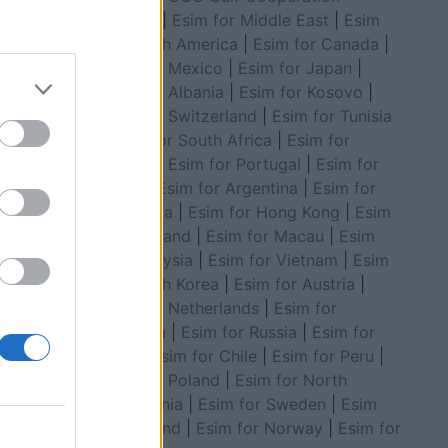
Council
|
Esim for Middle East
|
Esim
for South America
|
Esim for Canada
|
Esim for Mexico
|
Esim for Japan
|
Esim for Albania
|
Esim for Kosovo
|
Esim for Switzerland
|
Esim for Tunisia
en gurët
|
Esim for South Africa
|
Esim for
Algeria
|
Esim for Portugal
|
Esim for
Brazil
|
Esim for Argentina
|
Esim for
Colombia
|
Esim for Hong Kong
|
Esim
for Thailand
|
Esim for Macau
|
Esim
for Malaysia
|
Esim for Vietnam
|
Esim
for South Korea
|
Esim for Austria
|
Esim for Netherlands
|
Esim for
Australia
|
Esim for Russia
|
Esim for
India
|
Esim for Chile
|
Esim for Peru
|
Esim for Poland
|
Esim for North
Macedonia
|
Esim for Sweden
|
Esim
for Finland
|
Esim for Norway
|
Esim for