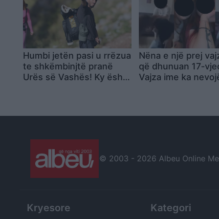
Humbi jetën pasi u rrëzua
Nëna e një prej va
te shkëmbinjtë pranë
që dhunuan 17-vje
Urës së Vashës! Ky është
Vajza ime ka nevoj
33-vjeçari Erkin Lika,
trajtim, drejtoria n
anëtari i grupit të kërkim-
“zhdukuni”
shpëtimit shqiptar
© 2003 -
2026 Albeu Online Medi
Kryesore
Kategori