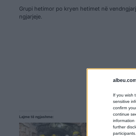
Grupi hetimor po kryen hetimet në vendngjar
ngjarjeje.
albeu.com
If you wish 
sensitive in
confirm you
continue se
Lajme të ngjashme:
information 
further disc
participants