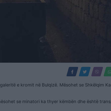
galeritë e kromit në Bulqizë. Mësohet se Shkëlqim Ka
 mësohet se minatori ka thyer këmbën dhe është tran