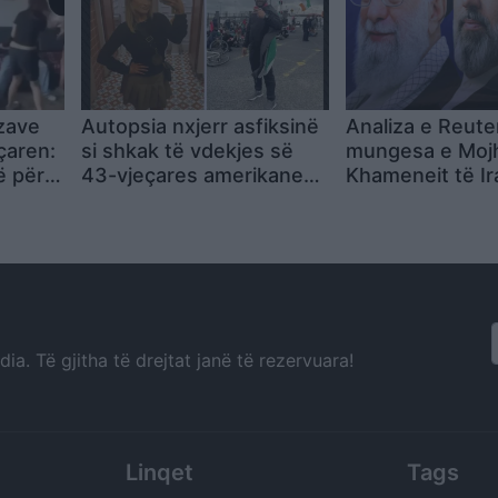
jzave
Autopsia nxjerr asfiksinë
Analiza e Reuter
çaren:
si shkak të vdekjes së
mungesa e Moj
ë për
43-vjeçares amerikane
Khameneit të Ir
a tha
në Irlandë, partneri 28-
bëhet një barrë
vjeçar iku drejt Turqisë
Republikën Isla
para zbulimit të krimit
a. Të gjitha të drejtat janë të rezervuara!
Linqet
Tags