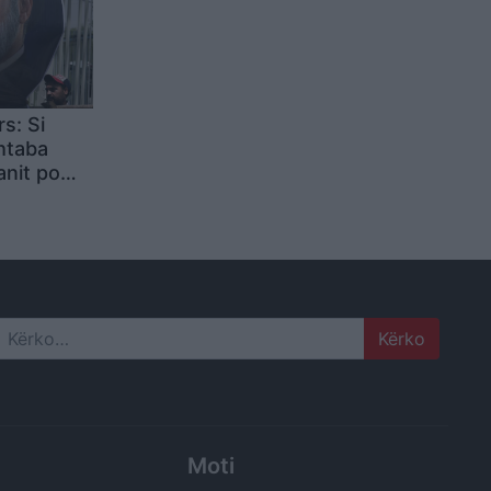
s: Si
htaba
anit po
 për
mike
Search
Moti