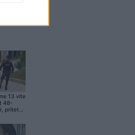
Belgium
me 13 vite
t 48-
, pritet
drejt