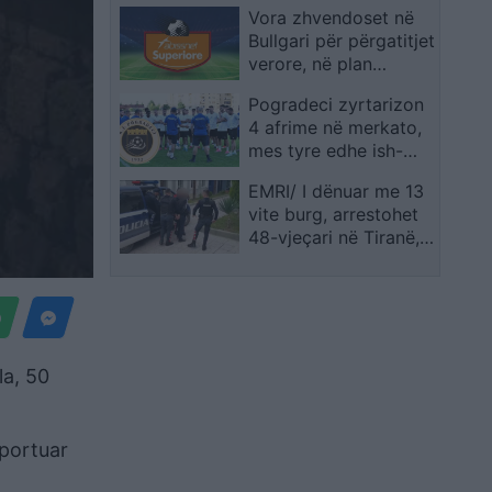
Vora zhvendoset në
Kosovën
Bullgari për përgatitjet
verore, në plan
miqësore dhe
Pogradeci zyrtarizon
vlerësimi i grupit para
4 afrime në merkato,
nisjes së sezonit të ri
mes tyre edhe ish-
futbollisti i Vllaznisë
EMRI/ I dënuar me 13
vite burg, arrestohet
48-vjeçari në Tiranë,
pritet të ekstradohet
drejt Italisë
la, 50
sportuar