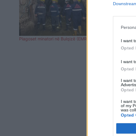
Downstream 
Persona
Plagoset minatori në Bulqizë (EMRI)
EMRI/ Aksid
I want t
minatori në 
Opted 
I want t
Opted 
I want 
Advertis
Opted 
I want t
of my P
was col
Opted 