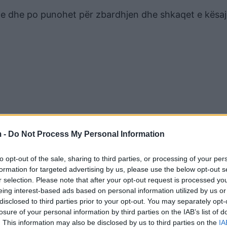
je dhe po punohet për zbardhjen dhe shkaqet e kësaj
 -
Do Not Process My Personal Information
to opt-out of the sale, sharing to third parties, or processing of your per
formation for targeted advertising by us, please use the below opt-out s
r selection. Please note that after your opt-out request is processed y
eing interest-based ads based on personal information utilized by us or
disclosed to third parties prior to your opt-out. You may separately opt-
losure of your personal information by third parties on the IAB’s list of
. This information may also be disclosed by us to third parties on the
IA