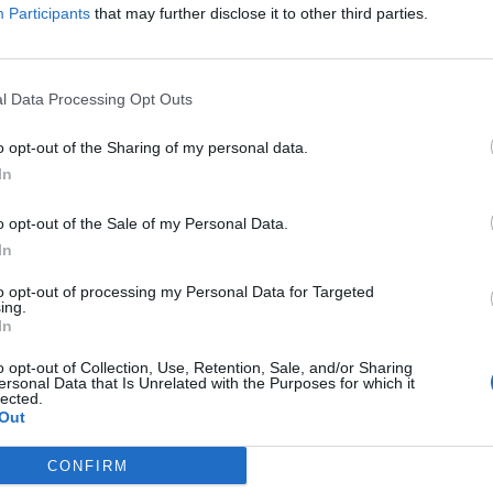
Participants
that may further disclose it to other third parties.
l Data Processing Opt Outs
entohet në punë, humb jetën
Lëndohet minatori në Bulqizë, i bi
o opt-out of the Sharing of my personal data.
Bulqizë
sipër
In
o opt-out of the Sale of my Personal Data.
In
to opt-out of processing my Personal Data for Targeted
ing.
In
o opt-out of Collection, Use, Retention, Sale, and/or Sharing
ersonal Data that Is Unrelated with the Purposes for which it
lected.
Out
CONFIRM