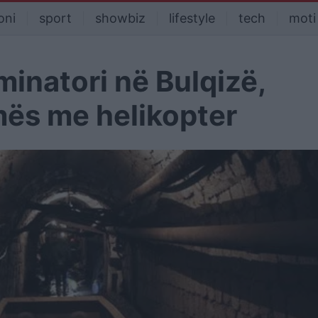
oni
sport
showbiz
lifestyle
tech
moti
inatori në Bulqizë,
mës me helikopter