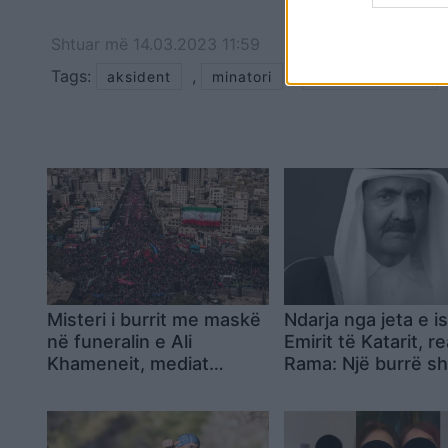
Shtuar
më
14.03.2023 11:59
Tags:
,
,
aksident
minatori
miniera bulqize
Misteri i burrit me maskë
Ndarja nga jeta e i
në funeralin e Ali
Emirit të Katarit, 
Khameneit, mediat
Rama: Një burrë sh
identifikojnë kush ishte
vizionar, trashëgimi
le të vazhdojë të
frymëzojë