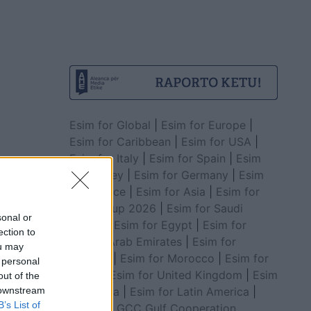
Esim for Global
|
Esim for Europe
|
Esim for Caribbean
|
Esim for USA
|
Esim for Italy
|
Esim for Spain
|
Esim
for Turkey
|
Esim for Germany
|
Esim
for Greece
|
Esim for Asia
|
Esim for
World Cup 2026
|
Esim for Saudi
sonal or
Arabia
|
Esim for Egypt
|
Esim for
ection to
United Arab Emirates
|
Esim for
ou may
Balkans
|
Esim for Morocco
|
Esim for
 personal
China
|
Esim for United Kingdom
|
Esim
out of the
for Africa
|
Esim for Latin America
|
 downstream
B’s List of
Esim for GCC Gulf Cooperation