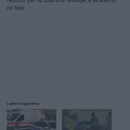
hetimor për të zbardhur shkaqet e aksidentit
në fjale.
Lajme të ngjashme: