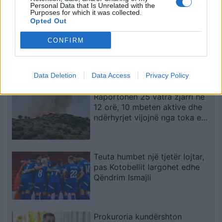
Personal Data that Is Unrelated with the
Purposes for which it was collected.
Opted Out
Krem apo sprej kundër diellit?
CONFIRM
Dermatologët tregojnë cili
produkt mbron më mirë
lëkurën
Data Deletion
Data Access
Privacy Policy
Raportohen 25 vatra zjarri në
12 orë, 10 mbeten aktive dhe
ndërhyrjet vijojnë nga toka e
ajri
Teuta humbet një tjetër lojtar,
pas Kotobellit largohet edhe
Qëndrim Ismajli
Prokuroria kundërshton