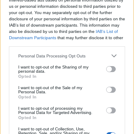
interest-based ads based on personal information utilized by
us or personal information disclosed to third parties prior to
Qytetarët mblidhen në
Pacolli për Aeroportin e
your opt-out. You may separately opt-out of the further
sheshin “Skënderbej” në
Vlorës: Dështimi i parë i
disclosure of your personal information by third parties on the
ditën e 68-të të protestës
Mabetex, çështjen do ta
IAB’s list of downstream participants. This information may
kundër Ramës, kërkojnë
çojmë në arbitrazh dhe
also be disclosed by us to third parties on the
IAB’s List of
largimin e tij
drejtësi
Downstream Participants
that may further disclose it to other
third parties.
Personal Data Processing Opt Outs
I want to opt-out of the Sharing of my
personal data.
Opted In
Trump favorizon JD
Miri rrëfen si ka ndryshuar
Vance si pasues të
jeta e familjes së tij pas
I want to opt-out of the Sale of my
Personal Data.
mundshëm për zgjedhjet
daljes nga Big Brother
Opted In
presidenciale të vitit
2028, sipas “The
të fundit
I want to opt-out of processing my
Washington Post
Personal Data for Targeted Advertising.
Opted In
Drita synon fitoren ndaj Tre
Fiorit, publikohen formacionet
I want to opt-out of Collection, Use,
zyrtare
Retention, Sale, and/or Sharing of my