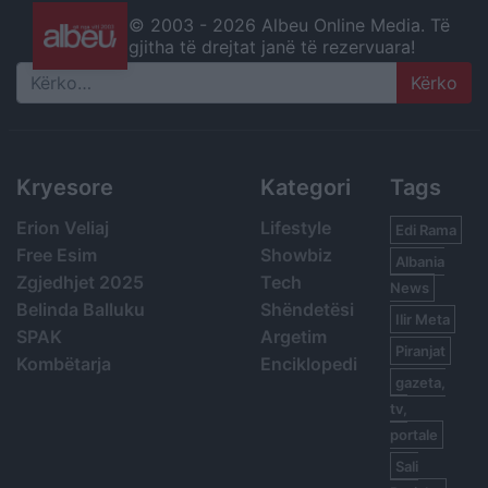
© 2003 -
2026 Albeu Online Media. Të
gjitha të drejtat janë të rezervuara!
Search
Kryesore
Kategori
Tags
Erion Veliaj
Lifestyle
Edi Rama
Free Esim
Showbiz
Albania
Zgjedhjet 2025
Tech
News
Belinda Balluku
Shëndetësi
Ilir Meta
SPAK
Argetim
Piranjat
Kombëtarja
Enciklopedi
gazeta,
tv,
portale
Sali