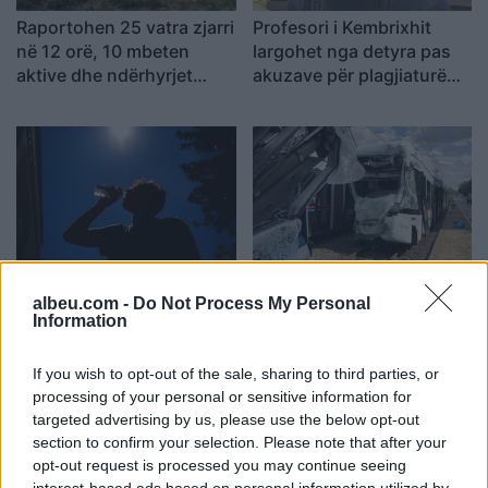
Raportohen 25 vatra zjarri
Profesori i Kembrixhit
në 12 orë, 10 mbeten
largohet nga detyra pas
aktive dhe ndërhyrjet
akuzave për plagjiaturë
vijojnë nga toka e ajri
dhe pasaktësi akademike
Sllovakia përballet me
Dy tramvaje përplasen në
vapë ekstreme,
Gjermani, rreth 25 të
albeu.com -
Do Not Process My Personal
Information
termometri arrin 42.2
plagosur, tre në gjendje
gradë Celsius
kritike
If you wish to opt-out of the sale, sharing to third parties, or
processing of your personal or sensitive information for
targeted advertising by us, please use the below opt-out
section to confirm your selection. Please note that after your
opt-out request is processed you may continue seeing