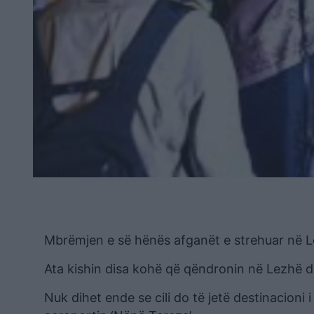
Mbrëmjen e së hënës afganët e strehuar në Le
Ata kishin disa kohë që qëndronin në Lezhë d
Nuk dihet ende se cili do të jetë destinacioni