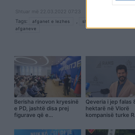
Shtuar
më
22.03.2022 07:23
Tags:
,
,
afganet e lezhes
shtetasit afgane
s
afganeve
Berisha rinovon kryesinë
Qeveria i jep falas 
e PD, jashtë disa prej
hektarë në Vlorë
figurave që e
kompanisë turke 
mbështetën në
Albania
Rithemelim