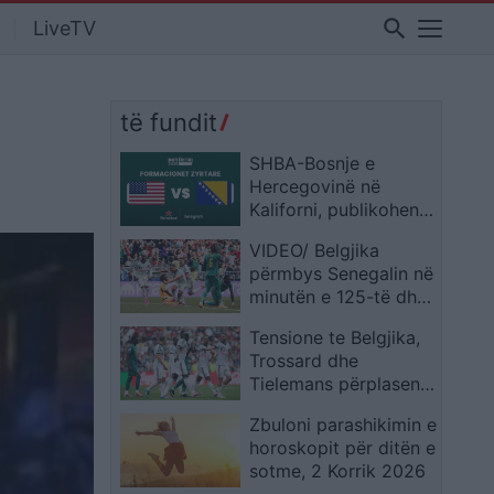
search
LiveTV
të fundit
SHBA-Bosnje e
Hercegovinë në
Kaliforni, publikohen
formacionet zyrtare
VIDEO/ Belgjika
përmbys Senegalin në
minutën e 125-të dhe
siguron biletën për në
Tensione te Belgjika,
1/8 e finales
Trossard dhe
Tielemans përplasen
gjatë sfidës
Zbuloni parashikimin e
horoskopit për ditën e
sotme, 2 Korrik 2026