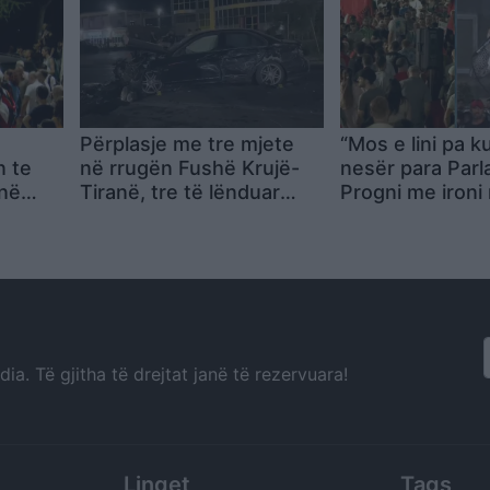
Përplasje me tre mjete
“Mos e lini pa ku
n te
në rrugën Fushë Krujë-
nesër para Parl
jnë
Tiranë, tre të lënduar
Progni me ironi 
ë orën
dërgohen te Trauma
deputetit: Ne n
qëllojmë me gru
me vezë. Kini k
mos shkelni Bra
a. Të gjitha të drejtat janë të rezervuara!
Linqet
Tags