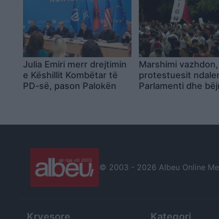
Julia Emiri merr drejtimin
Marshimi vazhdon,
e Këshillit Kombëtar të
protestuesit ndale
PD-së, pason Palokën
Parlamenti dhe bë
thirrje për nesër n
10:00
© 2003 -
2026 Albeu Online Medi
Kryesore
Kategori