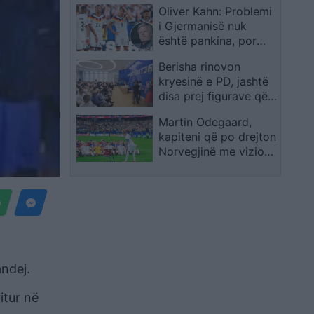
Oliver Kahn: Problemi
i Gjermanisë nuk
është pankina, por
mungesa e figurave
Berisha rinovon
që marrin përgjegjësi
kryesinë e PD, jashtë
disa prej figurave që e
mbështetën në
Martin Odegaard,
Rithemelim
kapiteni që po drejton
Norvegjinë me vizion
në Kupën e Botës
andej.
itur në