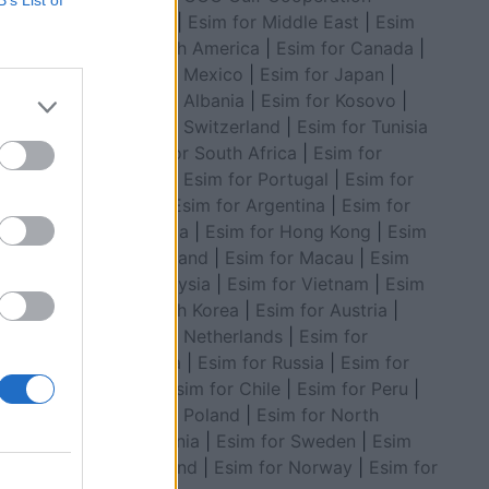
B’s List of
Council
|
Esim for Middle East
|
Esim
for South America
|
Esim for Canada
|
Esim for Mexico
|
Esim for Japan
|
Esim for Albania
|
Esim for Kosovo
|
atët
Esim for Switzerland
|
Esim for Tunisia
stë
|
Esim for South Africa
|
Esim for
Algeria
|
Esim for Portugal
|
Esim for
Brazil
|
Esim for Argentina
|
Esim for
Colombia
|
Esim for Hong Kong
|
Esim
for Thailand
|
Esim for Macau
|
Esim
for Malaysia
|
Esim for Vietnam
|
Esim
for South Korea
|
Esim for Austria
|
Esim for Netherlands
|
Esim for
Australia
|
Esim for Russia
|
Esim for
India
|
Esim for Chile
|
Esim for Peru
|
Esim for Poland
|
Esim for North
Macedonia
|
Esim for Sweden
|
Esim
for Finland
|
Esim for Norway
|
Esim for