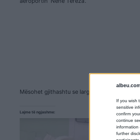
aeroportin ‘Nënë Tereza’.
albeu.com
Mësohet gjithashtu se largimi i tyre është 
If you wish 
sensitive in
Lajme të ngjashme:
confirm you
continue se
information 
further disc