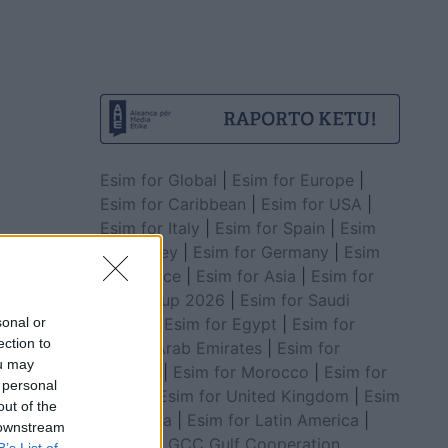
Esim for Global
|
Esim for Europe
|
Esim for Caribbean
|
Esim for USA
|
Esim for Italy
|
Esim for Spain
|
Esim
for Turkey
|
Esim for Germany
|
Esim
for Greece
|
Esim for Asia
|
Esim for
World Cup 2026
|
Esim for Saudi
Arabia
|
Esim for Egypt
|
Esim for
sonal or
ection to
United Arab Emirates
|
Esim for
ou may
Balkans
|
Esim for Morocco
|
Esim for
 personal
China
|
Esim for United Kingdom
|
Esim
out of the
for Africa
|
Esim for Latin America
|
 downstream
Esim for GCC Gulf Cooperation