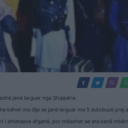
zhë janë larguar nga Shqipëria.
he bëhet me dije se janë larguar me 5 autobuzë prej 
 i ri i shtetasve afganë, por mësohet se ata kanë mbërr