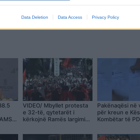
Data Deletion
Data Access
Privacy Policy
trehimi i
88.5
VIDEO/ Mbyllet protesta
Pakënaqësi në 
e 32-të, qytetarët i
për kreun e Kësh
RAMS
kërkojnë Ramës largimin:
Kombëtar të PD
Shqipëria kërkon
anëtarët reago
revolucion
shënime në flet
votimit