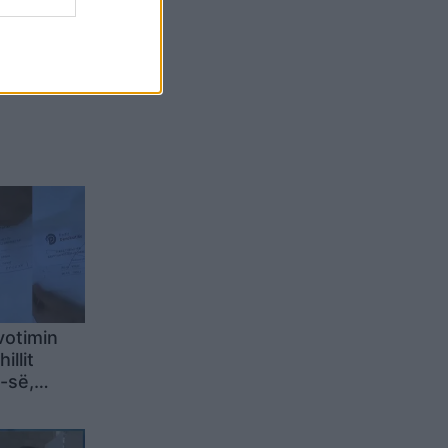
Belgium
votimin
illit
-së,
jnë me
ët e