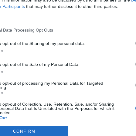
. This information may also be disclosed by us to third parties on the
IA
Participants
that may further disclose it to other third parties.
l Data Processing Opt Outs
deti, afgani i strehuar në
Kërkojnë të ikin në Kanada, refugj
n historinë e dhimbshme dhe
afganë në Lezhë ngrihen në prote
rat”: Dua të iki në Kanada
(VIDEO)
o opt-out of the Sharing of my personal data.
In
o opt-out of the Sale of my Personal Data.
In
to opt-out of processing my Personal Data for Targeted
ing.
In
o opt-out of Collection, Use, Retention, Sale, and/or Sharing
ersonal Data that Is Unrelated with the Purposes for which it
lected.
Out
CONFIRM