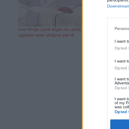
participants
Downstream 
Persona
Lind fëmija i parë afgan në Lezhë, prindërit
Me sytë nga 
zgjedhin emër shqiptar për të
Lezhë rrëfe
zbulon “ëndr
I want t
Opted 
I want t
Opted 
I want 
Advertis
Opted 
I want t
of my P
was col
Opted 