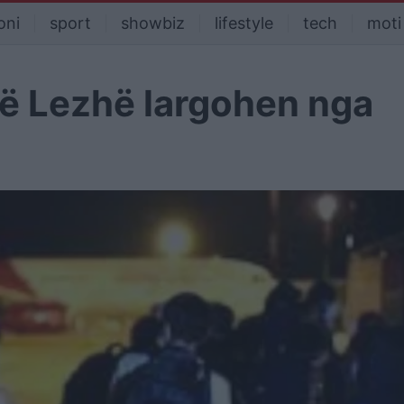
oni
sport
showbiz
lifestyle
tech
moti
në Lezhë largohen nga