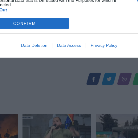
ersonal Data that Is Unrelated with the Purposes for which it
lected.
Out
CONFIRM
Data Deletion
Data Access
Privacy Policy