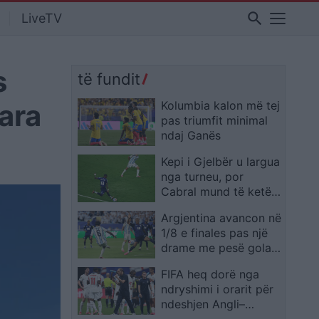
search
LiveTV
s
të fundit
para
Kolumbia kalon më tej
pas triumfit minimal
ndaj Ganës
Kepi i Gjelbër u largua
nga turneu, por
Cabral mund të ketë
realizuar golin më
Argjentina avancon në
spektakolar të këtij
1/8 e finales pas një
Kampionati Botëror
drame me pesë gola,
autogoli në vazhdime
FIFA heq dorë nga
rrëzon Kepin e Gjelbër
ndryshimi i orarit për
ndeshjen Angli–
Meksikë