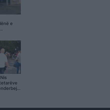
ënë e
utobusit
 Nis
ytetarëve
nderbej”,
eqja e