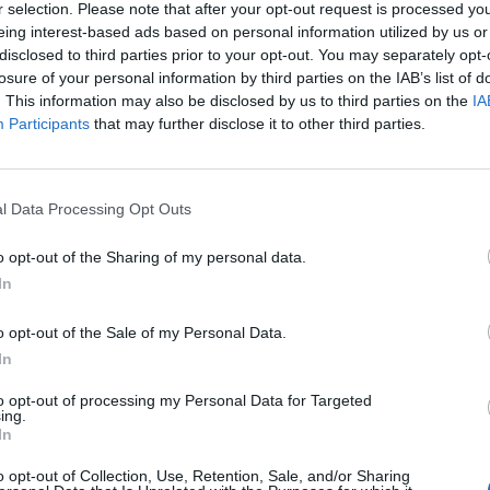
r selection. Please note that after your opt-out request is processed y
 depozituar kërkesën e tyre në Bashki, por deri tani nu
eing interest-based ads based on personal information utilized by us or
disclosed to third parties prior to your opt-out. You may separately opt-
losure of your personal information by third parties on the IAB’s list of
. This information may also be disclosed by us to third parties on the
IA
Participants
that may further disclose it to other third parties.
l Data Processing Opt Outs
o opt-out of the Sharing of my personal data.
In
o opt-out of the Sale of my Personal Data.
e pa bonus, 65 familje të
BIRN: Të lënë mes katër rrugëve, 
a tërmeti kërkojnë zgjidhje
rikthehen me baraka te Ura e Dajla
In
to opt-out of processing my Personal Data for Targeted
ing.
In
o opt-out of Collection, Use, Retention, Sale, and/or Sharing