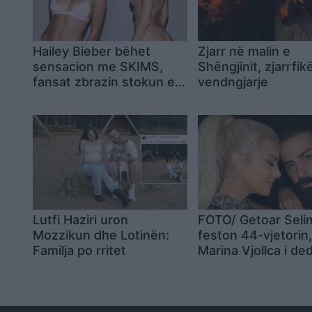
Hailey Bieber bëhet
Zjarr në malin e
sensacion me SKIMS,
Shëngjinit, zjarrfik
fansat zbrazin stokun e
vendngjarje
koleksionit të ri
Lutfi Haziri uron
FOTO/ Getoar Seli
Mozzikun dhe Lotinën:
feston 44-vjetorin
Familja po rritet
Marina Vjollca i de
urim romantik: “Ti 
jonë!”