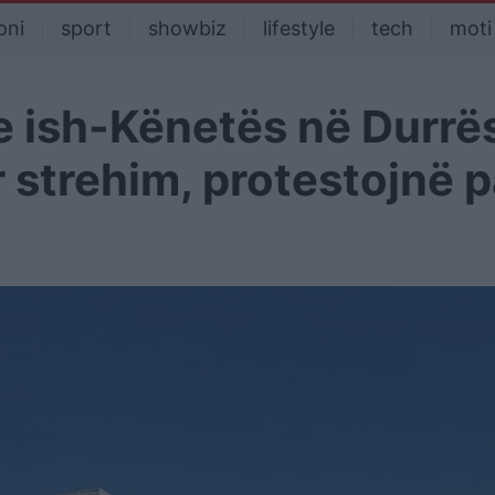
oni
sport
showbiz
lifestyle
tech
moti
e ish-Kënetës në Durrë
r strehim, protestojnë 