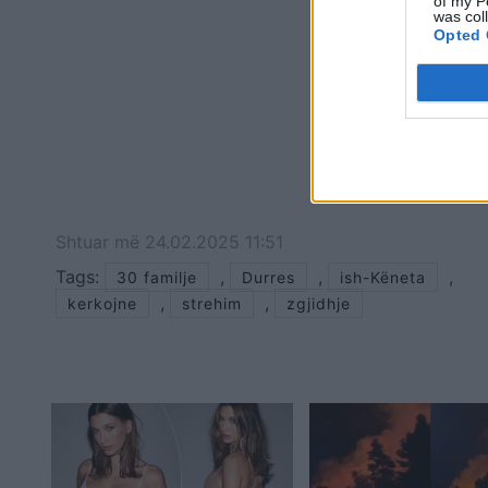
of my P
was col
Opted 
Shtuar
më
24.02.2025 11:51
Tags:
,
,
,
30 familje
Durres
ish-Këneta
,
,
kerkojne
strehim
zgjidhje