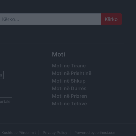
Search
Moti
Moti në Tiranë
Moti në Prishtinë
s
Moti në Shkup
Moti në Durrës
Moti në Prizren
ortale
Moti në Tetovë
Kushtet e Përdorimit
Privacy Policy
Powered by: orihost.com