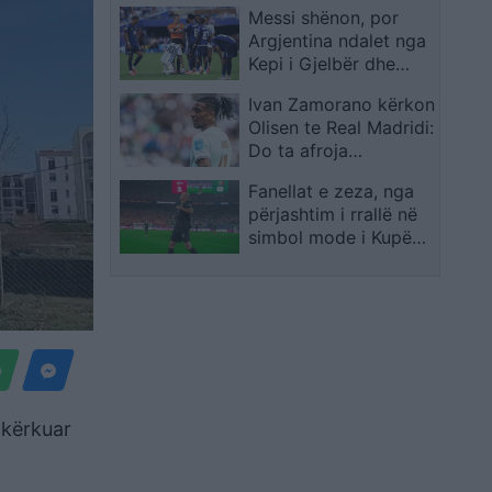
Messi shënon, por
Argjentina ndalet nga
Kepi i Gjelbër dhe
sfida shkon në shtesë
Ivan Zamorano kërkon
Olisen te Real Madridi:
Do ta afroja
menjëherë
Fanellat e zeza, nga
përjashtim i rrallë në
simbol mode i Kupës
së Botës 2026
 kërkuar