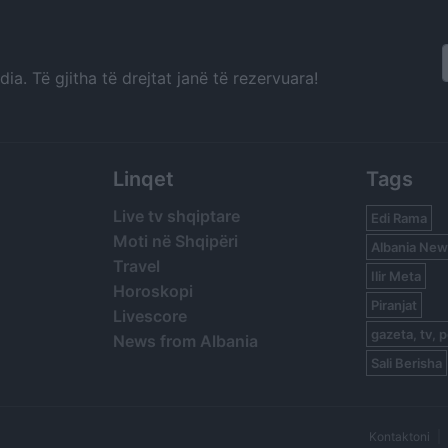
a. Të gjitha të drejtat janë të rezervuara!
Linqet
Tags
Live tv shqiptare
Edi Rama
Moti në Shqipëri
Albania New
Travel
Ilir Meta
Horoskopi
Piranjat
Livescore
gazeta, tv, p
News from Albania
Sali Berisha
Kontaktoni