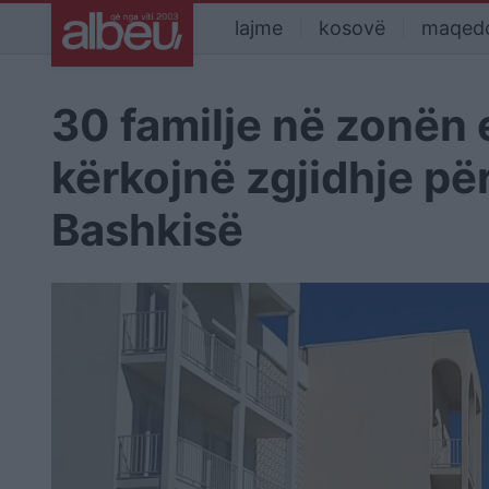
lajme
kosovë
maqed
30 familje në zonën 
kërkojnë zgjidhje pë
Bashkisë