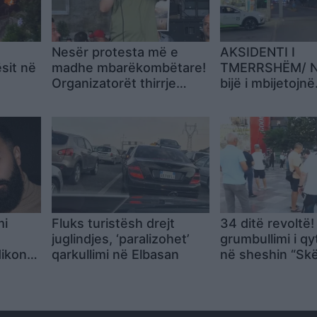
Nesër protesta më e
AKSIDENTI I
ësit në
madhe mbarëkombëtare!
TMERRSHËM/ N
Organizatorët thirrje
bijë i mbijetojnë
shqiptarëve: Nga
përplasjes së a
Konispoli në Vermosh,
por humbin…
nga diaspora, të gjithë në
Tiranë! Me ne do të jenë
dhe…
mi
Fluks turistësh drejt
34 ditë revoltë!
,
juglindjes, ‘paralizohet’
grumbullimi i q
dikon
qarkullimi në Elbasan
në sheshin “Skë
je forca
kërkohet dorëh
Ramës