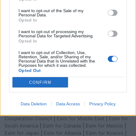
I want to opt-out of the Sale of my
Personal Data.
Opted In
I want to opt-out of processing my
Personal Data for Targeted Advertising.
Opted In
I want to opt-out of Collection, Use,
Retention, Sale, and/or Sharing of my
Esim for Global
|
Esim for Europe
|
Esim for Caribbean
Personal Data that Is Unrelated with the
Purposes for which it was collected.
|
Esim for USA
|
Esim for Italy
|
Esim for Spain
|
Esim
Opted Out
for Turkey
|
Esim for Germany
|
Esim for Greece
|
Esim
for Asia
|
Esim for World Cup 2026
|
Esim for Saudi
CONFIRM
Arabia
|
Esim for Egypt
|
Esim for United Arab
Emirates
|
Esim for Balkans
|
Esim for Morocco
|
Esim
for China
|
Esim for United Kingdom
|
Esim for Africa
|
Data Deletion
Data Access
Privacy Policy
Esim for Latin America
|
Esim for GCC Gulf
Cooperation Council
|
Esim for Middle East
|
Esim for
South America
|
Esim for Canada
|
Esim for Mexico
|
Esim for Japan
|
Esim for Albania
|
Esim for Kosovo
|