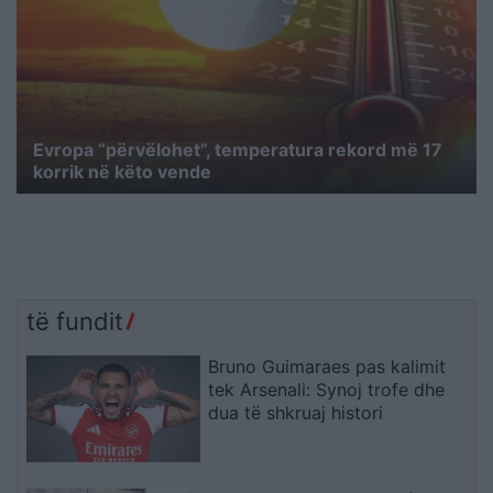
Evropa “përvëlohet”, temperatura rekord më 17
korrik në këto vende
të fundit
Bruno Guimaraes pas kalimit
tek Arsenali: Synoj trofe dhe
dua të shkruaj histori