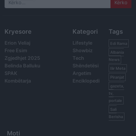
Search
Kryesore
Kategori
Tags
Erion Veliaj
Lifestyle
Edi Rama
Free Esim
Showbiz
Albania
Zgjedhjet 2025
Tech
News
Belinda Balluku
Shëndetësi
Ilir Meta
SPAK
Argetim
Piranjat
Kombëtarja
Enciklopedi
gazeta,
tv,
portale
Sali
Berisha
Moti