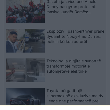
Gazetarja zvicerane Amèle
Debey pasqyron protestat
masive kundër Ramës:
Shqiptarët duan t’i japin fund
pushtetit 35-vjeçar të të
njëjtëve emra
Eksploziv i pashpërthyer pranë
dyqanit të Noizy-t në Durrës,
policia kërkon autorët
Teknologjia digjitale synon të
transformojë motorët e
automjeteve elektrike
Toyota përgatit një
supermakinë ekskluzive me dy
vende dhe performancë prej
“bishe