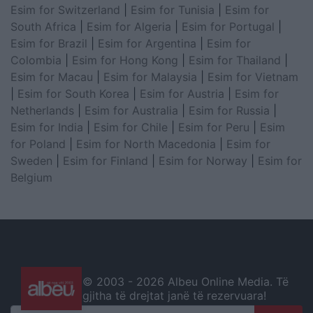
Esim for Switzerland
|
Esim for Tunisia
|
Esim for
South Africa
|
Esim for Algeria
|
Esim for Portugal
|
Esim for Brazil
|
Esim for Argentina
|
Esim for
Colombia
|
Esim for Hong Kong
|
Esim for Thailand
|
Esim for Macau
|
Esim for Malaysia
|
Esim for Vietnam
|
Esim for South Korea
|
Esim for Austria
|
Esim for
Netherlands
|
Esim for Australia
|
Esim for Russia
|
Esim for India
|
Esim for Chile
|
Esim for Peru
|
Esim
for Poland
|
Esim for North Macedonia
|
Esim for
Sweden
|
Esim for Finland
|
Esim for Norway
|
Esim for
Belgium
© 2003 -
2026 Albeu Online Media. Të
gjitha të drejtat janë të rezervuara!