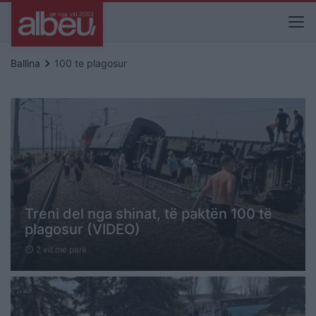
keyboard_arrow_right
Ballina
100 te plagosur
Treni del nga shinat, të paktën 100 të
plagosur (VIDEO)
2 vit me parë
schedule