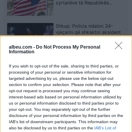
zyrtarëve të Republikës
Sërpska
Shkup: Policia ndalon 34-
vjeçarin që shkaktoi aksident
dhe i sekuestron automjetin
albeu.com -
Do Not Process My Personal
Information
Maresca piketon Enzo
If you wish to opt-out of the sale, sharing to third parties, or
Fernandezin si pasues të Rodrit
processing of your personal or sensitive information for
te Manchester City
targeted advertising by us, please use the below opt-out
section to confirm your selection. Please note that after your
opt-out request is processed you may continue seeing
Hamza i përgjigjet Kurtit me
interest-based ads based on personal information utilized by
letër
us or personal information disclosed to third parties prior to
your opt-out. You may separately opt-out of the further
disclosure of your personal information by third parties on the
IAB’s list of downstream participants. This information may
also be disclosed by us to third parties on the
IAB’s List of