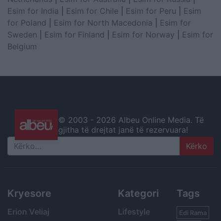
Esim for India
|
Esim for Chile
|
Esim for Peru
|
Esim
for Poland
|
Esim for North Macedonia
|
Esim for
Sweden
|
Esim for Finland
|
Esim for Norway
|
Esim for
Belgium
© 2003 -
2026 Albeu Online Media. Të
gjitha të drejtat janë të rezervuara!
Search
Kryesore
Kategori
Tags
Erion Veliaj
Lifestyle
Edi Rama