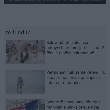
të fundit
Baldwinët dhe aleanca e
pathyeshme familjare: si shtatë
fëmijë u bënë spiranca në
stuhinë më të fortë
Pensionimi nuk është vetëm liri:
sfidat emocionale që shpesh
mbeten të pathëna
Senatorë amerikanë kërkojnë
rikthimin e sanksioneve ndaj