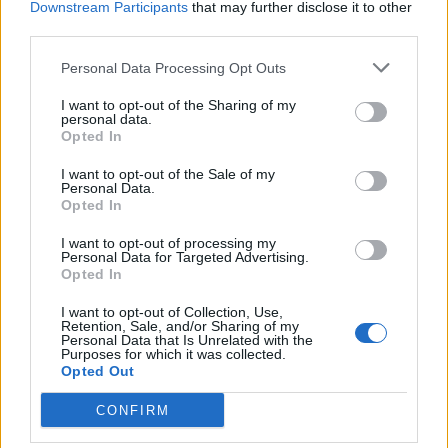
SafeJournalists kundërshton
Downstream Participants
that may further disclose it to other
rregullat e reja të GJKKO-së
third parties.
për median: Të rishikohen
kufizimet ndaj gazetarëve dhe
Personal Data Processing Opt Outs
informimit publik
I want to opt-out of the Sharing of my
personal data.
Opted In
I want to opt-out of the Sale of my
Personal Data.
Opted In
I want to opt-out of processing my
Personal Data for Targeted Advertising.
Opted In
I want to opt-out of Collection, Use,
Retention, Sale, and/or Sharing of my
Personal Data that Is Unrelated with the
Purposes for which it was collected.
Opted Out
CONFIRM