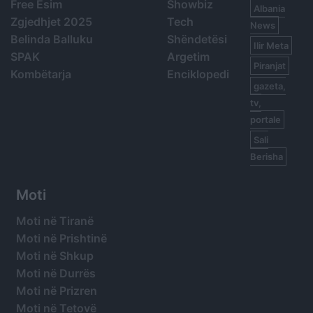
Free Esim
Showbiz
Albania
Zgjedhjet 2025
Tech
News
Belinda Balluku
Shëndetësi
Ilir Meta
SPAK
Argetim
Piranjat
Kombëtarja
Enciklopedi
gazeta,
tv,
portale
Sali
Berisha
Moti
Moti në Tiranë
Moti në Prishtinë
Moti në Shkup
Moti në Durrës
Moti në Prizren
Moti në Tetovë