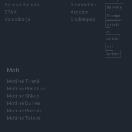
Belinda Balluku
Shëndetësi
Ilir Meta
SPAK
Argetim
Piranjat
Kombëtarja
Enciklopedi
gazeta,
tv,
portale
Sali
Berisha
Moti
Moti në Tiranë
Moti në Prishtinë
Moti në Shkup
Moti në Durrës
Moti në Prizren
Moti në Tetovë