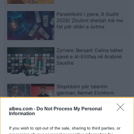
Parashikimi i yjeve, 6 Gusht
2026/ Zbuloni shenjat më me
fat për ditën e sotme
Zyrtare: Bersant Celina bëhet
pjesë e Al-Ettifaq në Arabinë
Saudite
Shqetësim për talentin
gjerman, Kennet Eichhorn
ndërpret përkohësisht
karrierën për arsye
albeu.com -
Do Not Process My Personal
shëndetësore
Information
Futbolli shqiptar humbet Besnik
If you wish to opt-out of the sale, sharing to third parties, or
Çotën, ish-kapiteni dhe ish-