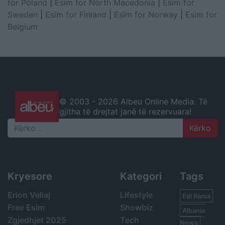
for Poland
|
Esim for North Macedonia
|
Esim for
Sweden
|
Esim for Finland
|
Esim for Norway
|
Esim for
Belgium
© 2003 -
2026 Albeu Online Media. Të
gjitha të drejtat janë të rezervuara!
Search
Kryesore
Kategori
Tags
Erion Veliaj
Lifestyle
Edi Rama
Free Esim
Showbiz
Albania
Zgjedhjet 2025
Tech
News