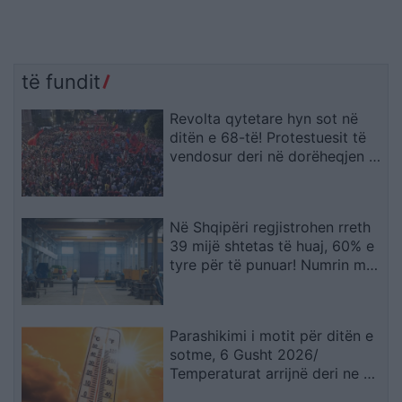
të fundit
Revolta qytetare hyn sot në
ditën e 68-të! Protestuesit të
vendosur deri në dorëheqjen e
kryeministrit Rama
Në Shqipëri regjistrohen rreth
39 mijë shtetas të huaj, 60% e
tyre për të punuar! Numrin më
të madhe të lejeve të qëndrimit
e kanë…
Parashikimi i motit për ditën e
sotme, 6 Gusht 2026/
Temperaturat arrijnë deri ne 38
gradë