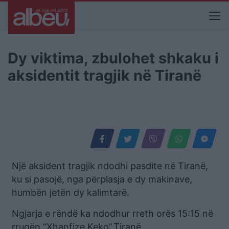
Dy viktima, zbulohet shkaku i
aksidentit tragjik në Tiranë
Një aksident tragjik ndodhi pasdite në Tiranë,
ku si pasojë, nga përplasja e dy makinave,
humbën jetën dy kalimtarë.
Ngjarja e rëndë ka ndodhur rreth orës 15:15 në
rrugën “Xhanfize Keko”,Tiranë.