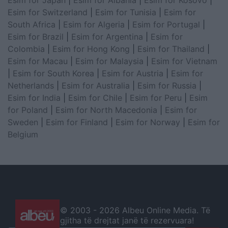
Esim for Switzerland
|
Esim for Tunisia
|
Esim for
South Africa
|
Esim for Algeria
|
Esim for Portugal
|
Esim for Brazil
|
Esim for Argentina
|
Esim for
Colombia
|
Esim for Hong Kong
|
Esim for Thailand
|
Esim for Macau
|
Esim for Malaysia
|
Esim for Vietnam
|
Esim for South Korea
|
Esim for Austria
|
Esim for
Netherlands
|
Esim for Australia
|
Esim for Russia
|
Esim for India
|
Esim for Chile
|
Esim for Peru
|
Esim
for Poland
|
Esim for North Macedonia
|
Esim for
Sweden
|
Esim for Finland
|
Esim for Norway
|
Esim for
Belgium
© 2003 -
2026 Albeu Online Media. Të
gjitha të drejtat janë të rezervuara!