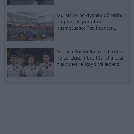
Murati vë në dyshim qëndrimin
e opozitës për afatet
kushtetuese: Pse heshtën
atëherë e flasin tani?
Marash Kumbulla transferohet
në La Liga, mbrojtësi shqiptar
huazohet te Rayo Vallecano