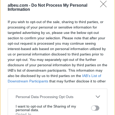
moshën 15-vjeçare jam…
albeu.com -
Do Not Process My Personal
Information
If you wish to opt-out of the sale, sharing to third parties, or
processing of your personal or sensitive information for
targeted advertising by us, please use the below opt-out
section to confirm your selection. Please note that after your
opt-out request is processed you may continue seeing
interest-based ads based on personal information utilized by
FOTO/ Chiara Ferragni më
Humbi në pyllin e
us or personal information disclosed to third parties prior to
e dashuruar se kurrë,
Llogarasë, gjendet pas
your opt-out. You may separately opt-out of the further
kush është CEO që i
disa orësh turisti francez
disclosure of your personal information by third parties on the
rrëmbeu zemrën pas
IAB’s list of downstream participants. This information may
ndarjes
also be disclosed by us to third parties on the
IAB’s List of
Downstream Participants
that may further disclose it to other
third parties.
Personal Data Processing Opt Outs
I want to opt-out of the Sharing of my
“U ula në krevat dhe po
U akuzua për vdekjen e
personal data.
Opted In
qaja”/ Fatma Haxhialiu
yllit të “Friends”, mjeku