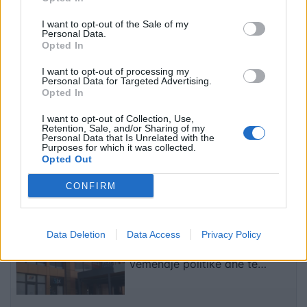
ndan momentin sfidues të
pranon fajin
I want to opt-out of the Sale of my
shtatzënisë
Personal Data.
Opted In
I want to opt-out of processing my
Personal Data for Targeted Advertising.
Opted In
I want to opt-out of Collection, Use,
Retention, Sale, and/or Sharing of my
Personal Data that Is Unrelated with the
Bregu: Bashkëpunimi nuk
Indeksimi i pensioneve/
Purposes for which it was collected.
është zgjedhje, por
Sa rriten pagat në qytet
Opted Out
domosdoshmëri …edhe
dhe në fshat, ja kush
për brezat e ardhshëm!
përfiton
CONFIRM
të fundit
Pesë zyrtarë të Listës Serbe
Data Deletion
Data Access
Privacy Policy
përballen me hetime, rasti merr
vëmendje politike dhe të
sigurisë