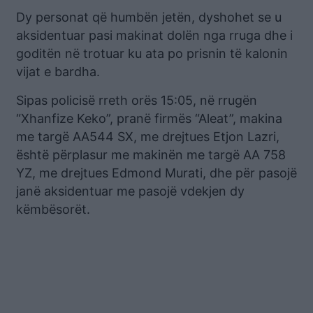
Dy personat që humbën jetën, dyshohet se u
aksidentuar pasi makinat dolën nga rruga dhe i
goditën në trotuar ku ata po prisnin të kalonin
vijat e bardha.
Sipas policisë rreth orës 15:05, në rrugën
“Xhanfize Keko”, pranë firmës “Aleat”, makina
me targë AA544 SX, me drejtues Etjon Lazri,
është përplasur me makinën me targë AA 758
YZ, me drejtues Edmond Murati, dhe për pasojë
janë aksidentuar me pasojë vdekjen dy
këmbësorët.