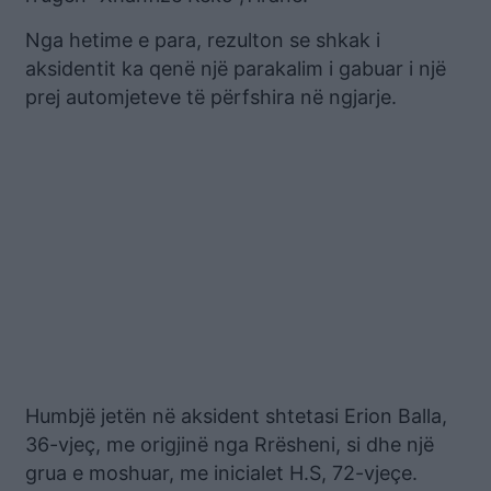
Nga hetime e para, rezulton se shkak i
aksidentit ka qenë një parakalim i gabuar i një
prej automjeteve të përfshira në ngjarje.
Humbjë jetën në aksident shtetasi Erion Balla,
36-vjeç, me origjinë nga Rrësheni, si dhe një
grua e moshuar, me inicialet H.S, 72-vjeçe.