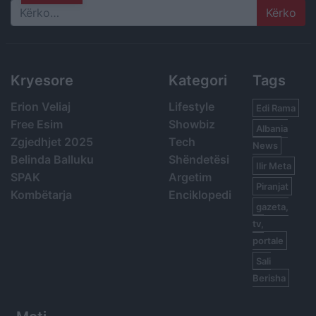
Search
Kryesore
Kategori
Tags
Erion Veliaj
Lifestyle
Edi Rama
Free Esim
Showbiz
Albania
Zgjedhjet 2025
Tech
News
Belinda Balluku
Shëndetësi
Ilir Meta
SPAK
Argetim
Piranjat
Kombëtarja
Enciklopedi
gazeta,
tv,
portale
Sali
Berisha