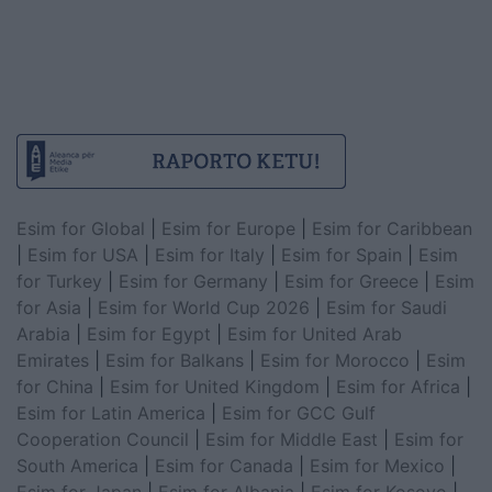
Esim for Global
|
Esim for Europe
|
Esim for Caribbean
|
Esim for USA
|
Esim for Italy
|
Esim for Spain
|
Esim
for Turkey
|
Esim for Germany
|
Esim for Greece
|
Esim
for Asia
|
Esim for World Cup 2026
|
Esim for Saudi
Arabia
|
Esim for Egypt
|
Esim for United Arab
Emirates
|
Esim for Balkans
|
Esim for Morocco
|
Esim
for China
|
Esim for United Kingdom
|
Esim for Africa
|
Esim for Latin America
|
Esim for GCC Gulf
Cooperation Council
|
Esim for Middle East
|
Esim for
South America
|
Esim for Canada
|
Esim for Mexico
|
Esim for Japan
|
Esim for Albania
|
Esim for Kosovo
|