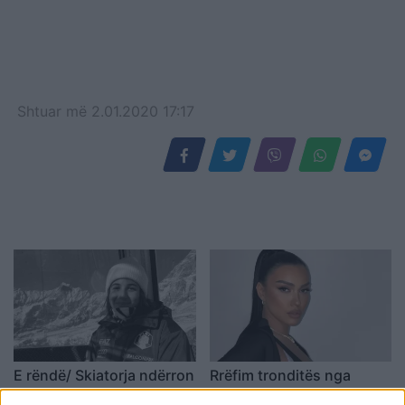
Shtuar
më
2.01.2020 17:17
E rëndë/ Skiatorja ndërron
Rrëfim tronditës nga
jetë në moshën 19-vjeçare
Einxhel Shkira: Në