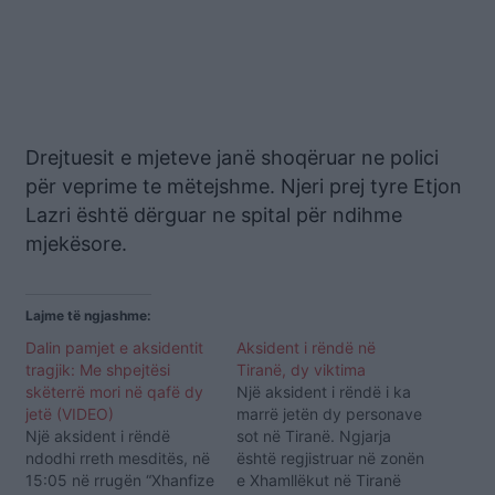
Drejtuesit e mjeteve janë shoqëruar ne polici
për veprime te mëtejshme. Njeri prej tyre Etjon
Lazri është dërguar ne spital për ndihme
mjekësore.
Lajme të ngjashme:
Dalin pamjet e aksidentit
Aksident i rëndë në
tragjik: Me shpejtësi
Tiranë, dy viktima
skëterrë mori në qafë dy
Një aksident i rëndë i ka
jetë (VIDEO)
marrë jetën dy personave
Një aksident i rëndë
sot në Tiranë. Ngjarja
ndodhi rreth mesditës, në
është regjistruar në zonën
15:05 në rrugën “Xhanfize
e Xhamllëkut në Tiranë