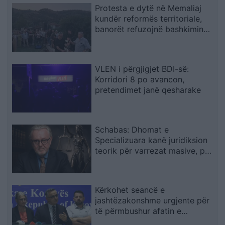
Protesta e dytë në Memaliaj
kundër reformës territoriale,
banorët refuzojnë bashkimin
me Tepelenën
VLEN i përgjigjet BDI-së:
Korridori 8 po avancon,
pretendimet janë qesharake
Schabas: Dhomat e
Specializuara kanë juridiksion
teorik për varrezat masive, por
drejtësia duhet të vijë nga
gjykatat e Kosovës
Kërkohet seancë e
jashtëzakonshme urgjente për
të përmbushur afatin e
konstituimit të Kuvendit