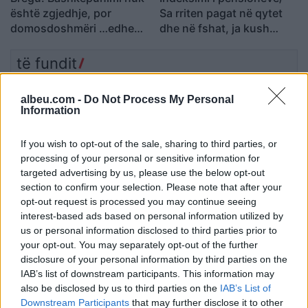
është zgjedhje, por
Sa rriten pagat në qytet
domosdoshmëri …edhe
dhe në fshat, ja kush
për brezat e ardhshëm!
përfiton
të fundit
Aksident fatal në Gjermani,
albeu.com -
Do Not Process My Personal
humbin jetën tre mërgimtarë
Information
që po ktheheshin nga Kosova
If you wish to opt-out of the sale, sharing to third parties, or
processing of your personal or sensitive information for
targeted advertising by us, please use the below opt-out
UBTech nxjerr robotët
section to confirm your selection. Please note that after your
humanoidë me pamje njerëzore
opt-out request is processed you may continue seeing
për shoqëri afatgjatë
interest-based ads based on personal information utilized by
us or personal information disclosed to third parties prior to
your opt-out. You may separately opt-out of the further
Smart #2 sjell sërish makinën e
disclosure of your personal information by third parties on the
vogël urbane elektrike me dy
IAB’s list of downstream participants. This information may
vende
also be disclosed by us to third parties on the
IAB’s List of
Downstream Participants
that may further disclose it to other