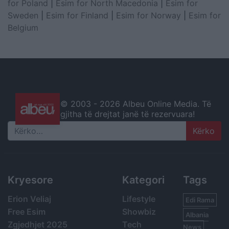
for Poland
|
Esim for North Macedonia
|
Esim for
Sweden
|
Esim for Finland
|
Esim for Norway
|
Esim for
Belgium
© 2003 -
2026 Albeu Online Media. Të
gjitha të drejtat janë të rezervuara!
Search
Kryesore
Kategori
Tags
Erion Veliaj
Lifestyle
Edi Rama
Free Esim
Showbiz
Albania
Zgjedhjet 2025
Tech
News