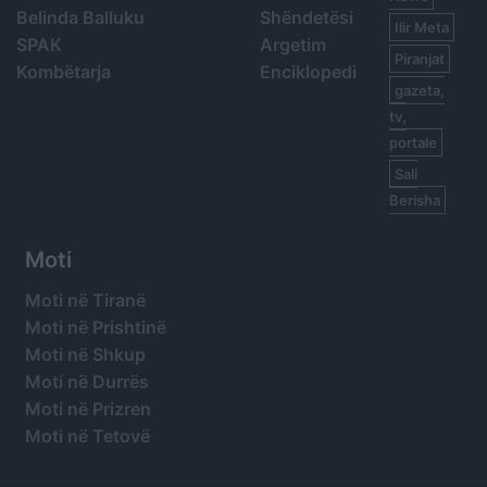
Belinda Balluku
Shëndetësi
Ilir Meta
SPAK
Argetim
Piranjat
Kombëtarja
Enciklopedi
gazeta,
tv,
portale
Sali
Berisha
Moti
Moti në Tiranë
Moti në Prishtinë
Moti në Shkup
Moti në Durrës
Moti në Prizren
Moti në Tetovë