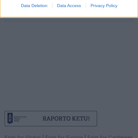
të IA-së: “Mund të dalë jashtë
Data Deletion
Data Access
Privacy Policy
kontrollit
Esim for Global
|
Esim for Europe
|
Esim for Caribbean