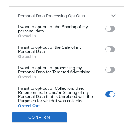
third parties.
Mercedes-AMG CLA 45
Personal Data Processing Opt Outs
elektrik thyen rekordin e klasës
së tij në Nürburgring
I want to opt-out of the Sharing of my
personal data.
Opted In
I want to opt-out of the Sale of my
Teleskopi më i fuqishëm diellor
Personal Data.
zbulon vorbullat që ndikojnë
Opted In
në motin hapësinor dhe Tokë
I want to opt-out of processing my
Personal Data for Targeted Advertising.
Opted In
Bllokime të papritura të
I want to opt-out of Collection, Use,
llogarive të WhatsApp-it në të
Retention, Sale, and/or Sharing of my
Personal Data that Is Unrelated with the
gjithë botën
Purposes for which it was collected.
Opted Out
CONFIRM
Drejtues nga OpenAI, Meta dhe
Google bëjnë thirrje për frenim