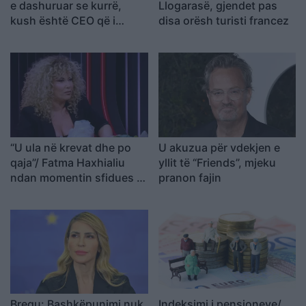
e dashuruar se kurrë,
Llogarasë, gjendet pas
kush është CEO që i
disa orësh turisti francez
rrëmbeu zemrën pas
ndarjes
“U ula në krevat dhe po
U akuzua për vdekjen e
qaja”/ Fatma Haxhialiu
yllit të “Friends”, mjeku
ndan momentin sfidues të
pranon fajin
shtatzënisë
Bregu: Bashkëpunimi nuk
Indeksimi i pensioneve/