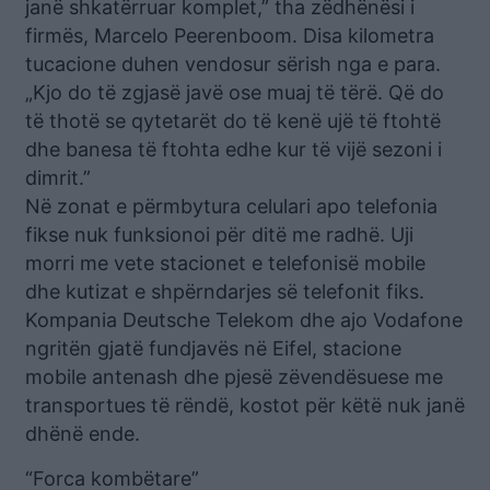
janë shkatërruar komplet,” tha zëdhënësi i
firmës, Marcelo Peerenboom. Disa kilometra
tucacione duhen vendosur sërish nga e para.
„Kjo do të zgjasë javë ose muaj të tërë. Që do
të thotë se qytetarët do të kenë ujë të ftohtë
dhe banesa të ftohta edhe kur të vijë sezoni i
dimrit.”
Në zonat e përmbytura celulari apo telefonia
fikse nuk funksionoi për ditë me radhë. Uji
morri me vete stacionet e telefonisë mobile
dhe kutizat e shpërndarjes së telefonit fiks.
Kompania Deutsche Telekom dhe ajo Vodafone
ngritën gjatë fundjavës në Eifel, stacione
mobile antenash dhe pjesë zëvendësuese me
transportues të rëndë, kostot për këtë nuk janë
dhënë ende.
“Forca kombëtare”