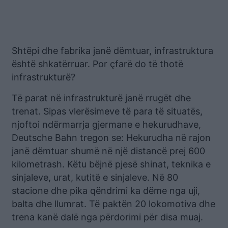
Shtëpi dhe fabrika janë dëmtuar, infrastruktura
është shkatërruar. Por çfarë do të thotë
infrastrukturë?
Të parat në infrastrukturë janë rrugët dhe
trenat. Sipas vlerësimeve të para të situatës,
njoftoi ndërmarrja gjermane e hekurudhave,
Deutsche Bahn tregon se: Hekurudha në rajon
janë dëmtuar shumë në një distancë prej 600
kilometrash. Këtu bëjnë pjesë shinat, teknika e
sinjaleve, urat, kutitë e sinjaleve. Në 80
stacione dhe pika qëndrimi ka dëme nga uji,
balta dhe llumrat. Të paktën 20 lokomotiva dhe
trena kanë dalë nga përdorimi për disa muaj.