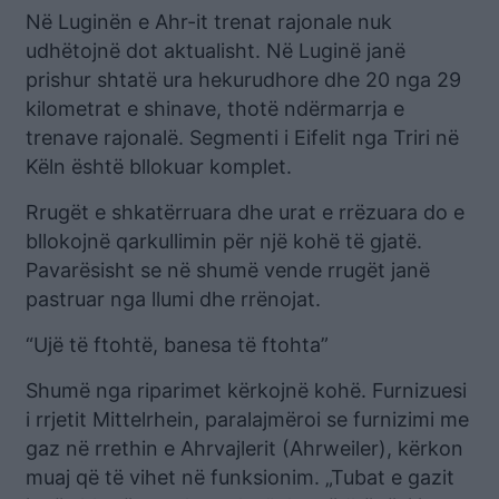
Në Luginën e Ahr-it trenat rajonale nuk
udhëtojnë dot aktualisht. Në Luginë janë
prishur shtatë ura hekurudhore dhe 20 nga 29
kilometrat e shinave, thotë ndërmarrja e
trenave rajonalë. Segmenti i Eifelit nga Triri në
Këln është bllokuar komplet.
Rrugët e shkatërruara dhe urat e rrëzuara do e
bllokojnë qarkullimin për një kohë të gjatë.
Pavarësisht se në shumë vende rrugët janë
pastruar nga llumi dhe rrënojat.
“Ujë të ftohtë, banesa të ftohta”
Shumë nga riparimet kërkojnë kohë. Furnizuesi
i rrjetit Mittelrhein, paralajmëroi se furnizimi me
gaz në rrethin e Ahrvajlerit (Ahrweiler), kërkon
muaj që të vihet në funksionim. „Tubat e gazit