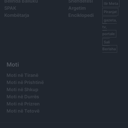
Belinda Balluku
Shëndetësi
Ilir Meta
SPAK
Argetim
Piranjat
Kombëtarja
Enciklopedi
gazeta,
tv,
portale
Sali
Berisha
Moti
Moti në Tiranë
Moti në Prishtinë
Moti në Shkup
Moti në Durrës
Moti në Prizren
Moti në Tetovë