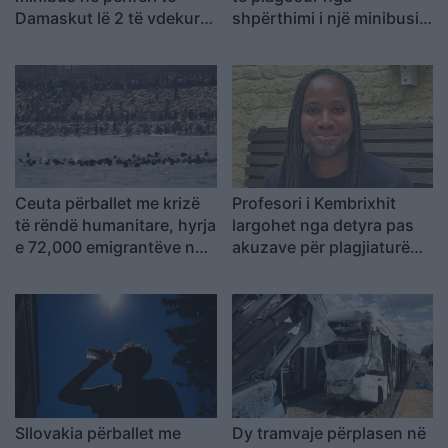
Damaskut lë 2 të vdekur
shpërthimi i një minibusi
dhe 13 të plagosur
pranë Damaskut
Ceuta përballet me krizë
Profesori i Kembrixhit
të rëndë humanitare, hyrja
largohet nga detyra pas
e 72,000 emigrantëve në
akuzave për plagjiaturë
dy ditë ndez përplasjet
dhe pasaktësi akademike
politike në Spanjë
Sllovakia përballet me
Dy tramvaje përplasen në