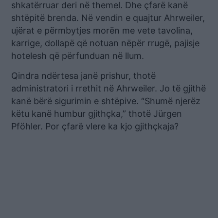
shkatërruar deri në themel. Dhe çfarë kanë
shtëpitë brenda. Në vendin e quajtur Ahrweiler,
ujërat e përmbytjes morën me vete tavolina,
karrige, dollapë që notuan nëpër rrugë, pajisje
hotelesh që përfunduan në llum.
Qindra ndërtesa janë prishur, thotë
administratori i rrethit në Ahrweiler. Jo të gjithë
kanë bërë sigurimin e shtëpive. “Shumë njerëz
këtu kanë humbur gjithçka,” thotë Jürgen
Pföhler. Por çfarë vlere ka kjo gjithçkaja?