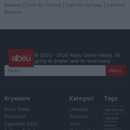
Sweden
|
Esim for Finland
|
Esim for Norway
|
Esim for
Belgium
© 2003 -
2026 Albeu Online Media. Të
gjitha të drejtat janë të rezervuara!
Search
Kryesore
Kategori
Tags
Erion Veliaj
Lifestyle
Edi Rama
Free Esim
Showbiz
Albania
Zgjedhjet 2025
Tech
News