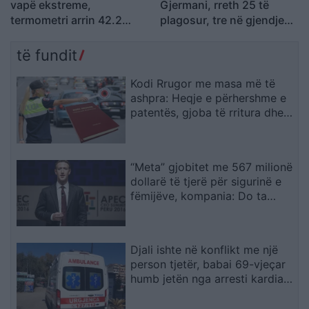
vapë ekstreme,
Gjermani, rreth 25 të
termometri arrin 42.2
plagosur, tre në gjendje
gradë Celsius
kritike
të fundit
Kodi Rrugor me masa më të
ashpra: Heqje e përhershme e
patentës, gjoba të rritura dhe
kufizime për drejtuesit e rinj
“Meta” gjobitet me 567 milionë
dollarë të tjerë për sigurinë e
fëmijëve, kompania: Do ta
apelojmë
Djali ishte në konflikt me një
person tjetër, babai 69-vjeçar
humb jetën nga arresti kardiak
(EMRI)