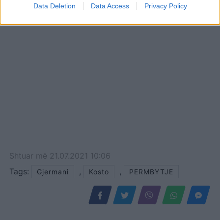
Data Deletion
Data Access
Privacy Policy
Shtuar
më
21.07.2021 10:06
Tags:
,
,
Gjermani
Kosto
PERMBYTJE