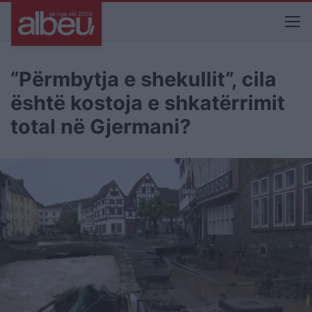
“Përmbytja e shekullit”, cila
është kostoja e shkatërrimit
total në Gjermani?