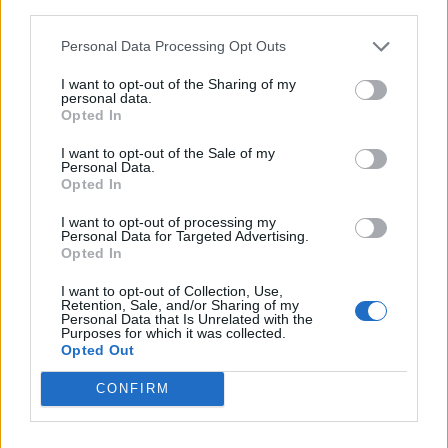
third parties.
Lajme të ngjashme:
Personal Data Processing Opt Outs
I want to opt-out of the Sharing of my
personal data.
Opted In
I want to opt-out of the Sale of my
Përmbytjet e frikshme në
VIDEO/ Qyteza në Torino
Personal Data.
Gjermani e Belgjikë, shkon
zgjohet “e varrosur” nën
Opted In
në 180 numri i viktimave
baltë
I want to opt-out of processing my
(FOTO LAJM)
Personal Data for Targeted Advertising.
Opted In
I want to opt-out of Collection, Use,
Retention, Sale, and/or Sharing of my
Personal Data that Is Unrelated with the
Purposes for which it was collected.
Opted Out
Leksione nga Holanda: Si
i parandaloi përmbytjet
CONFIRM
vdekjeprurëse, ndryshe
nga Gjermania e Belgjika