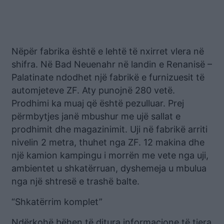
Nëpër fabrika është e lehtë të nxirret vlera në
shifra. Në Bad Neuenahr në landin e Renanisë –
Palatinate ndodhet një fabrikë e furnizuesit të
automjeteve ZF. Aty punojnë 280 vetë.
Prodhimi ka muaj që është pezulluar. Prej
përmbytjes janë mbushur me ujë sallat e
prodhimit dhe magazinimit. Uji në fabrikë arriti
nivelin 2 metra, thuhet nga ZF. 12 makina dhe
një kamion kampingu i morrën me vete nga uji,
ambientet u shkatërruan, dyshemeja u mbulua
nga një shtresë e trashë balte.
“Shkatërrim komplet”
Ndërkohë bëhen të ditura informacione të tjera