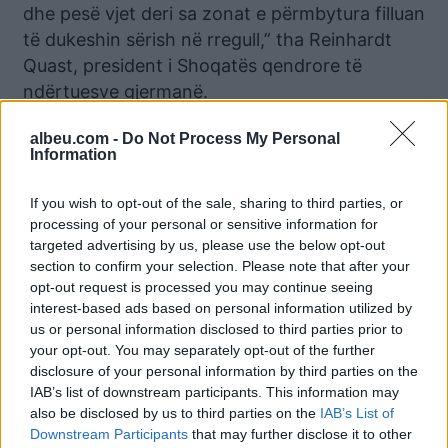
dhe pesë vjet deri sa zonat e përmbytura filluan
të dukeshin sërish në rregull,” tha Reinhardt
Quast, president i Shoqatës qendrore të
ndërtuesve gjermanë.
Përmbytjet e viteve 2002 dhe 2013, janë
albeu.com -
Do Not Process My Personal
Information
përdorur gjithnjë si pika referimi për të bërë
vlerësime të katastrofave. Pas ndihmave të
If you wish to opt-out of the sale, sharing to third parties, or
menjëhershme, Federata dhe landet vunë në
processing of your personal or sensitive information for
atë kohë në dispozicion tetë miliardë euro. Por
targeted advertising by us, please use the below opt-out
kriza aktuale ia kalon atyre të mëparshmeve.
section to confirm your selection. Please note that after your
Shifra e njerëzve që kanë humbur jetën e bën
opt-out request is processed you may continue seeing
interest-based ads based on personal information utilized by
këtë të qartë: 164 të vdekur në zonën e
us or personal information disclosed to third parties prior to
katastrofës. Kjo shifër nuk do të mbesë kaq,
your opt-out. You may separately opt-out of the further
sepse viktima të tjera nuk janë gjendur ende.
disclosure of your personal information by third parties on the
Forcat e shpëtimit janë duke kërkuar ende për
IAB’s list of downstream participants. This information may
also be disclosed by us to third parties on the
IAB’s List of
të humburit.
Downstream Participants
that may further disclose it to other