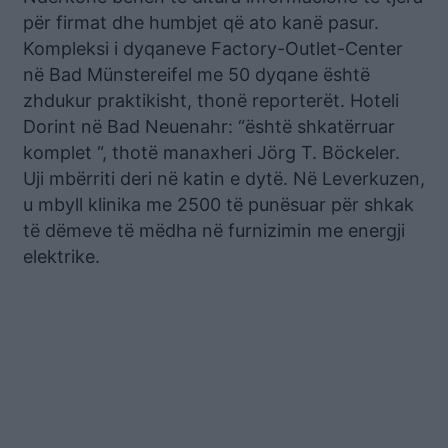
për firmat dhe humbjet që ato kanë pasur.
Kompleksi i dyqaneve Factory-Outlet-Center
në Bad Münstereifel me 50 dyqane është
zhdukur praktikisht, thonë reporterët. Hoteli
Dorint në Bad Neuenahr: “është shkatërruar
komplet “, thotë manaxheri Jörg T. Böckeler.
Uji mbërriti deri në katin e dytë. Në Leverkuzen,
u mbyll klinika me 2500 të punësuar për shkak
të dëmeve të mëdha në furnizimin me energji
elektrike.