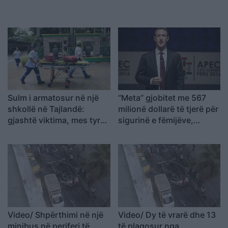
Sulm i armatosur në një
“Meta” gjobitet me 567
shkollë në Tajlandë:
milionë dollarë të tjerë për
gjashtë viktima, mes tyre
sigurinë e fëmijëve,
një 14-vjeçar
kompania: Do ta apelojmë
Video/ Shpërthimi në një
Video/ Dy të vrarë dhe 13
minibus në periferi të
të plagosur nga