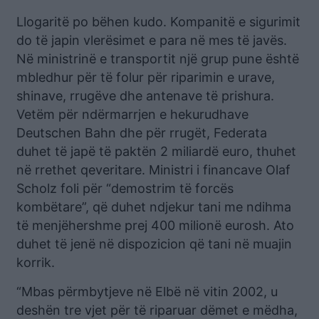
Llogaritë po bëhen kudo. Kompanitë e sigurimit
do të japin vlerësimet e para në mes të javës.
Në ministrinë e transportit një grup pune është
mbledhur për të folur për riparimin e urave,
shinave, rrugëve dhe antenave të prishura.
Vetëm për ndërmarrjen e hekurudhave
Deutschen Bahn dhe për rrugët, Federata
duhet të japë të paktën 2 miliardë euro, thuhet
në rrethet qeveritare. Ministri i financave Olaf
Scholz foli për “demostrim të forcës
kombëtare”, që duhet ndjekur tani me ndihma
të menjëhershme prej 400 milionë eurosh. Ato
duhet të jenë në dispozicion që tani në muajin
korrik.
“Mbas përmbytjeve në Elbë në vitin 2002, u
deshën tre vjet për të riparuar dëmet e mëdha,