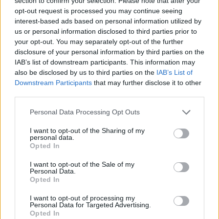
section to confirm your selection. Please note that after your
opt-out request is processed you may continue seeing
interest-based ads based on personal information utilized by
us or personal information disclosed to third parties prior to
your opt-out. You may separately opt-out of the further
disclosure of your personal information by third parties on the
E rëndë/ Skiatorja ndërron
Rrëfim tronditës nga
IAB’s list of downstream participants. This information may
jetë në moshën 19-vjeçare
Einxhel Shkira: Në
also be disclosed by us to third parties on the
IAB’s List of
moshën 15-vjeçare jam…
Downstream Participants
that may further disclose it to other
third parties.
Personal Data Processing Opt Outs
I want to opt-out of the Sharing of my
personal data.
Opted In
I want to opt-out of the Sale of my
FOTO/ Chiara Ferragni më
Humbi në pyllin e
Personal Data.
Opted In
e dashuruar se kurrë,
Llogarasë, gjendet pas
kush është CEO që i
disa orësh turisti francez
I want to opt-out of processing my
rrëmbeu zemrën pas
Personal Data for Targeted Advertising.
ndarjes
Opted In