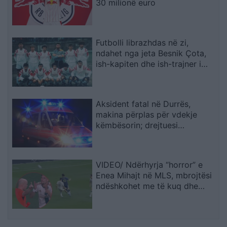
30 milionë euro
Futbolli librazhdas në zi,
ndahet nga jeta Besnik Çota,
ish-kapiten dhe ish-trajner i
Sopotit
Aksident fatal në Durrës,
makina përplas për vdekje
këmbësorin; drejtuesi
shoqërohet në polici
VIDEO/ Ndërhyrja “horror” e
Enea Mihajt në MLS, mbrojtësi
ndëshkohet me të kuq dhe
gjobë