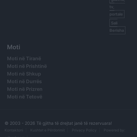
tv,
portale
Sali
Berisha
Moti
Moti në Tiranë
Moti në Prishtinë
Moti në Shkup
Moti në Durrës
Moti në Prizren
Moti në Tetovë
© 2003 -
2026 Të gjitha të drejtat janë të rezervuara!
Kontaktoni
Kushtet e Përdorimit
Privacy Policy
Powered by: