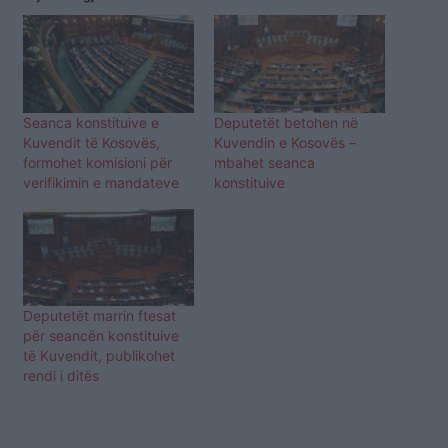
Seanca konstituive e
Deputetët betohen në
Kuvendit të Kosovës,
Kuvendin e Kosovës –
formohet komisioni për
mbahet seanca
verifikimin e mandateve
konstituive
Deputetët marrin ftesat
për seancën konstituive
të Kuvendit, publikohet
rendi i ditës