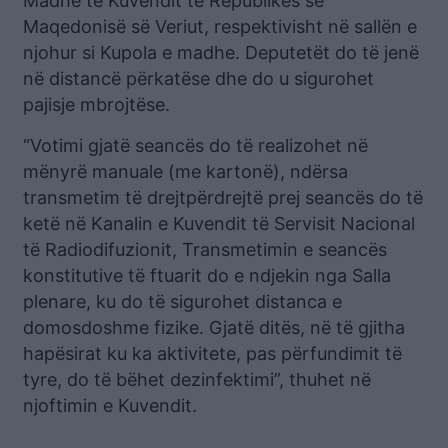
Madhe të Kuvendit të Republikës së
Maqedonisë së Veriut, respektivisht në sallën e
njohur si Kupola e madhe. Deputetët do të jenë
në distancë përkatëse dhe do u sigurohet
pajisje mbrojtëse.
“Votimi gjatë seancës do të realizohet në
mënyrë manuale (me kartonë), ndërsa
transmetim të drejtpërdrejtë prej seancës do të
ketë në Kanalin e Kuvendit të Servisit Nacional
të Radiodifuzionit, Transmetimin e seancës
konstitutive të ftuarit do e ndjekin nga Salla
plenare, ku do të sigurohet distanca e
domosdoshme fizike. Gjatë ditës, në të gjitha
hapësirat ku ka aktivitete, pas përfundimit të
tyre, do të bëhet dezinfektimi”, thuhet në
njoftimin e Kuvendit.