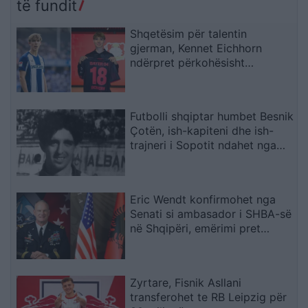
të fundit
Shqetësim për talentin
gjerman, Kennet Eichhorn
ndërpret përkohësisht
karrierën për arsye
shëndetësore
Futbolli shqiptar humbet Besnik
Çotën, ish-kapiteni dhe ish-
trajneri i Sopotit ndahet nga
jeta në moshën 56-vjeçare
Eric Wendt konfirmohet nga
Senati si ambasador i SHBA-së
në Shqipëri, emërimi pret
firmën e Trump
Zyrtare, Fisnik Asllani
transferohet te RB Leipzig për