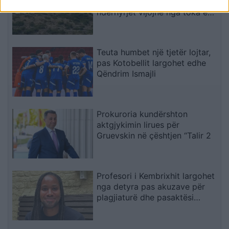
12 orë, 10 mbeten aktive dhe
ndërhyrjet vijojnë nga toka e
ajri
Teuta humbet një tjetër lojtar,
pas Kotobellit largohet edhe
Qëndrim Ismajli
Prokuroria kundërshton
aktgjykimin lirues për
Gruevskin në çështjen “Talir 2
Profesori i Kembrixhit largohet
nga detyra pas akuzave për
plagjiaturë dhe pasaktësi
akademike