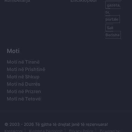
gazeta,
tv,
portale
Sali
Berisha
Moti
Moti në Tiranë
Moti në Prishtinë
Moti në Shkup
Moti në Durrës
Moti në Prizren
Moti në Tetovë
© 2003 -
2026 Të gjitha të drejtat janë të rezervuara!
Kontaktoni
Kushtet e Përdorimit
Privacy Policy
Powered by: