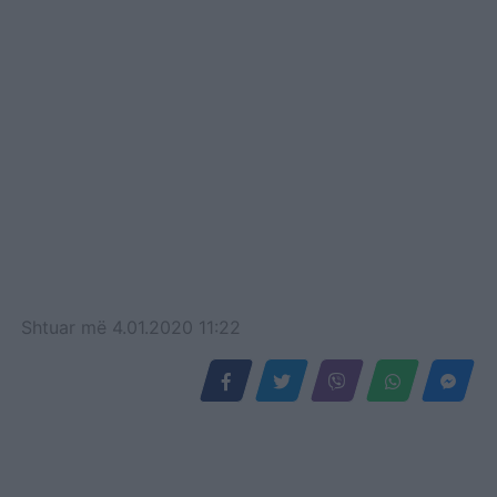
Vijon me intensitet
Operacioni Forca e Ligjit,
në zbatimit të Ligjit
Special për masat
pasurore ndaj individëve
të dënuar…
Shtuar
më
4.01.2020 11:22