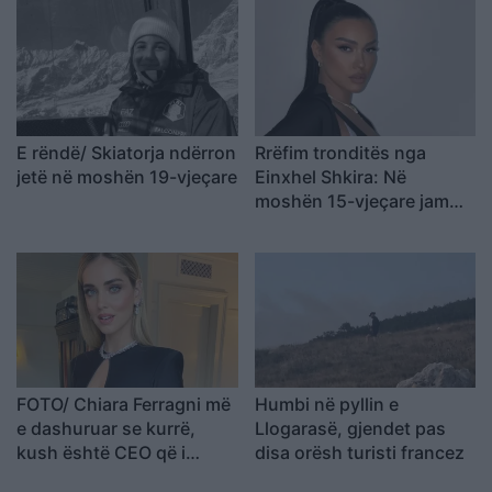
E rëndë/ Skiatorja ndërron
Rrëfim tronditës nga
jetë në moshën 19-vjeçare
Einxhel Shkira: Në
moshën 15-vjeçare jam…
FOTO/ Chiara Ferragni më
Humbi në pyllin e
e dashuruar se kurrë,
Llogarasë, gjendet pas
kush është CEO që i
disa orësh turisti francez
rrëmbeu zemrën pas