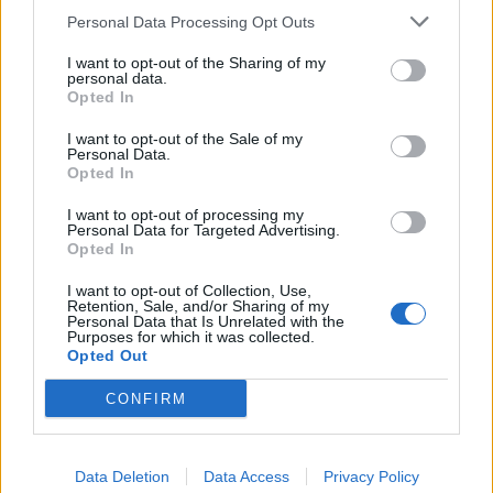
Personal Data Processing Opt Outs
të fundit
I want to opt-out of the Sharing of my
Zyrtare: Vinicius Jr vazhdon
personal data.
me Real Madridin deri në vitin
Opted In
2032
I want to opt-out of the Sale of my
Personal Data.
Opted In
Drita synon fitoren ndaj Tre
I want to opt-out of processing my
Fiorit, publikohen formacionet
Personal Data for Targeted Advertising.
Opted In
zyrtare
I want to opt-out of Collection, Use,
Retention, Sale, and/or Sharing of my
Personal Data that Is Unrelated with the
Purposes for which it was collected.
Krem apo sprej kundër diellit?
Opted Out
Dermatologët tregojnë cili
produkt mbron më mirë
CONFIRM
lëkurën
Raportohen 25 vatra zjarri në
Data Deletion
Data Access
Privacy Policy