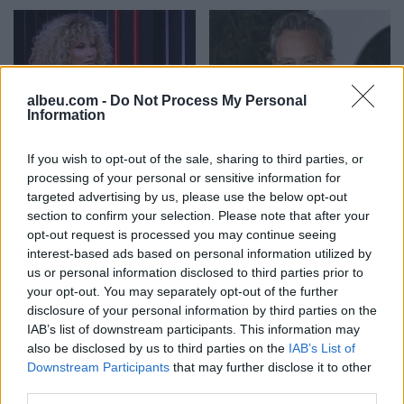
ndarjes
albeu.com -
Do Not Process My Personal
Information
“U ula në krevat dhe po
U akuzua për vdekjen e
qaja”/ Fatma Haxhialiu
yllit të “Friends”, mjeku
If you wish to opt-out of the sale, sharing to third parties, or
ndan momentin sfidues të
pranon fajin
processing of your personal or sensitive information for
shtatzënisë
targeted advertising by us, please use the below opt-out
section to confirm your selection. Please note that after your
opt-out request is processed you may continue seeing
interest-based ads based on personal information utilized by
us or personal information disclosed to third parties prior to
your opt-out. You may separately opt-out of the further
disclosure of your personal information by third parties on the
IAB’s list of downstream participants. This information may
Bregu: Bashkëpunimi nuk
Indeksimi i pensioneve/
also be disclosed by us to third parties on the
IAB’s List of
është zgjedhje, por
Sa rriten pagat në qytet
Downstream Participants
that may further disclose it to other
domosdoshmëri …edhe
dhe në fshat, ja kush
third parties.
për brezat e ardhshëm!
përfiton