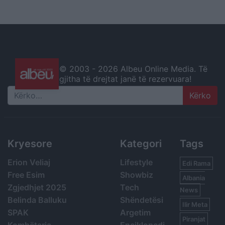
© 2003 -
2026 Albeu Online Media. Të
gjitha të drejtat janë të rezervuara!
Search
Kryesore
Kategori
Tags
Erion Veliaj
Lifestyle
Edi Rama
Free Esim
Showbiz
Albania
Zgjedhjet 2025
Tech
News
Belinda Balluku
Shëndetësi
Ilir Meta
SPAK
Argetim
Piranjat
Kombëtarja
Enciklopedi