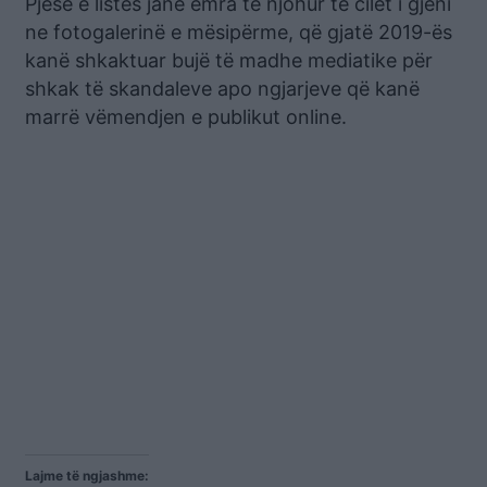
Pjesë e listës janë emra të njohur të cilët i gjeni
ne fotogalerinë e mësipërme, që gjatë 2019-ës
kanë shkaktuar bujë të madhe mediatike për
shkak të skandaleve apo ngjarjeve që kanë
marrë vëmendjen e publikut online.
Lajme të ngjashme: