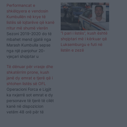
Performancat e
shkëlqyera e vendosin
Kumbullën në krye të
listës së lojtarëve që kanë
rritur më shumë vlerën
“I pari i listës”, kush është
Sezoni 2019-2020 do të
shqiptari më i kërkuar që
mbahet mend gjatë nga
Luksemburgu e futi në
Marash Kumbulla sepse
listën e zezë
nga një panjohur 20-
vjeçari shqiptar u
shndërruar në një nga
Të dënuar për vrasje dhe
lojtarët më të kërkuar në
shkatërrim prone, kush
merkato. Që Kumbulla të
janë dy emrat e tjerë që i
përfundonte në radarët e
shtohen listës së OFL
disa prej klubeve më të
Operacioni Forca e Ligjit
mëdha italiane, kanë
ka nxjerrë sot emrat e dy
ndikuar paraqitjet e
personave të tjerë të cilët
kuqeziut me Veronën në
kanë në dispozicion
këtë…
vetëm 48 orë për të
deklaruar pasurinë e tyre.
Njoftimi OFL, 20 shkurt