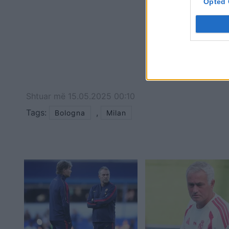
Opted 
Shtuar
më
15.05.2025 00:10
Tags:
,
Bologna
Milan