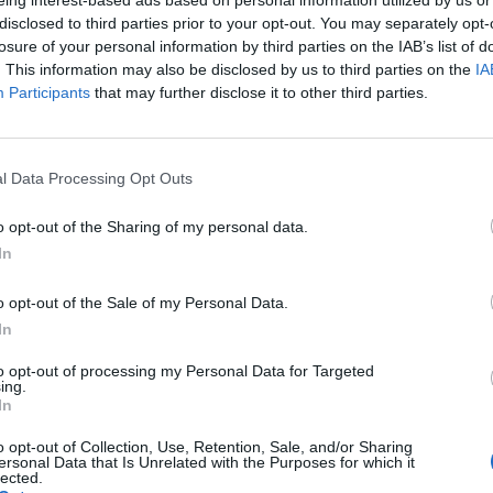
eing interest-based ads based on personal information utilized by us or
disclosed to third parties prior to your opt-out. You may separately opt-
losure of your personal information by third parties on the IAB’s list of
. This information may also be disclosed by us to third parties on the
IA
on trofeun e parë në finale të
Participants
that may further disclose it to other third parties.
lisë
uso do të tentojë të fitojë
rë në karrierën si trajner dhe të
 sjellë më shumë në bankë se
l Data Processing Opt Outs
ën e famshme dhe
, kur Napoli të takohet me
o opt-out of the Sharing of my personal data.
ë finale të Kupës së Italisë, të
:00). Kundërshtari i tij në
In
Paga e Asllanit është çështja krye
Interi dhe Bolonja ulen në tavolinë 
vendosur të ardhmen e mesfushori
o opt-out of the Sale of my Personal Data.
Kombëtares
In
to opt-out of processing my Personal Data for Targeted
ing.
In
o opt-out of Collection, Use, Retention, Sale, and/or Sharing
ersonal Data that Is Unrelated with the Purposes for which it
lected.