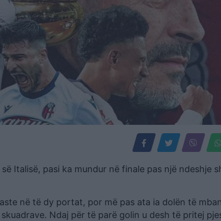
s së Italisë, pasi ka mundur në finale pas një ndeshje 
aste në të dy portat, por më pas ata ia dolën të mban
skuadrave. Ndaj për të parë golin u desh të pritej pje