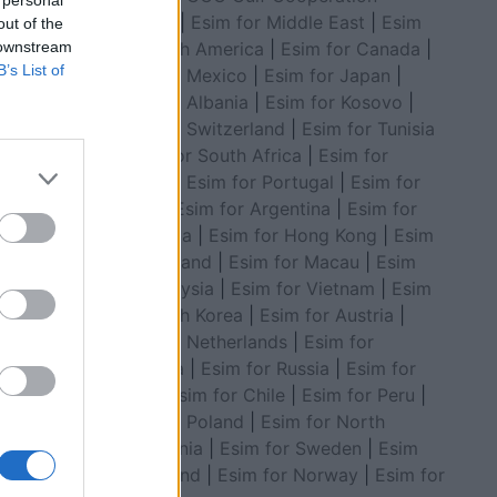
 personal
Council
|
Esim for Middle East
|
Esim
out of the
for South America
|
Esim for Canada
|
 downstream
B’s List of
Esim for Mexico
|
Esim for Japan
|
Esim for Albania
|
Esim for Kosovo
|
Esim for Switzerland
|
Esim for Tunisia
|
Esim for South Africa
|
Esim for
Algeria
|
Esim for Portugal
|
Esim for
Brazil
|
Esim for Argentina
|
Esim for
Colombia
|
Esim for Hong Kong
|
Esim
sore,
for Thailand
|
Esim for Macau
|
Esim
për të
for Malaysia
|
Esim for Vietnam
|
Esim
t të
for South Korea
|
Esim for Austria
|
Esim for Netherlands
|
Esim for
Australia
|
Esim for Russia
|
Esim for
India
|
Esim for Chile
|
Esim for Peru
|
Esim for Poland
|
Esim for North
Macedonia
|
Esim for Sweden
|
Esim
for Finland
|
Esim for Norway
|
Esim for