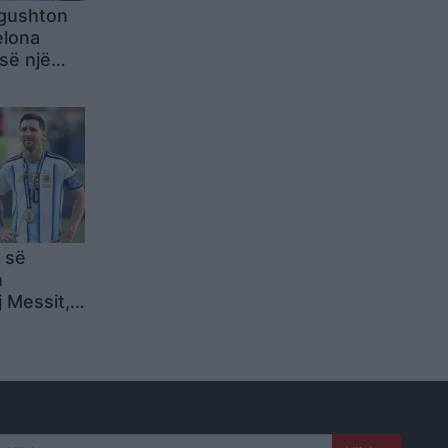
ngushton
elona
së një
të
 së
n
 Messit,
eve të