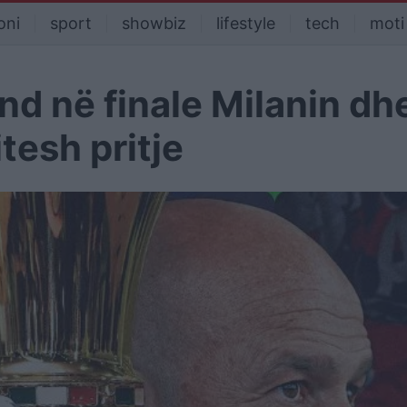
oni
sport
showbiz
lifestyle
tech
moti
d në finale Milanin dh
tesh pritje