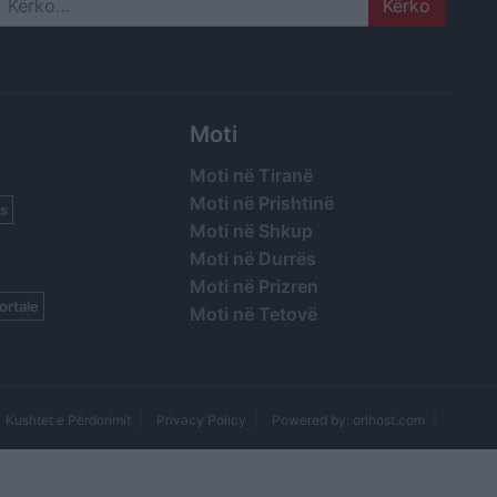
Search
Moti
Moti në Tiranë
Moti në Prishtinë
s
Moti në Shkup
Moti në Durrës
Moti në Prizren
ortale
Moti në Tetovë
Kushtet e Përdorimit
Privacy Policy
Powered by: orihost.com