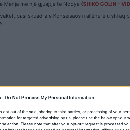
te Menja me një gjuajtje të Ndoye
(
SHIKO GOLIN – VI
 i vakët, pasi skuadra e Konseisaos rrallëherë u shfaq 
e.
 -
Do Not Process My Personal Information
 e tretë të Kupës së Italisë në historinë e tij, 51 vite 
to opt-out of the sale, sharing to third parties, or processing of your per
. Ndërsa te Milani vazhdon mallkimi në një turne që nuk
formation for targeted advertising by us, please use the below opt-out s
r selection. Please note that after your opt-out request is processed y