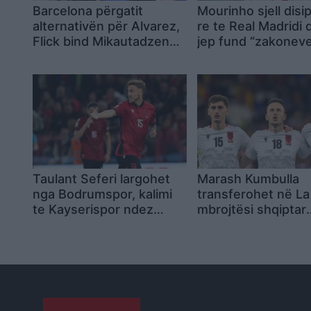
Barcelona përgatit
Mourinho sjell disip
alternativën për Alvarez,
re te Real Madridi 
Flick bind Mikautadzen
jep fund “zakoneve
për një transferim në
këqija
“Camp Nou
Taulant Seferi largohet
Marash Kumbulla
nga Bodrumspor, kalimi
transferohet në La
te Kayserispor ndez
mbrojtësi shqiptar
rivalitetin turk
huazohet te Rayo
Vallecano