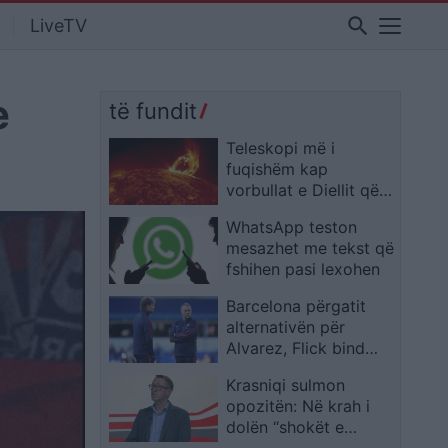
search
LiveTV
e
të fundit
Teleskopi më i
fuqishëm kap
vorbullat e Diellit që
ndikojnë edhe në
WhatsApp teston
Tokë
mesazhet me tekst që
fshihen pasi lexohen
Barcelona përgatit
alternativën për
Alvarez, Flick bind
Mikautadzen për një
Krasniqi sulmon
transferim në “Camp
opozitën: Në krah i
Nou
dolën “shokët e
Radoiçiqit