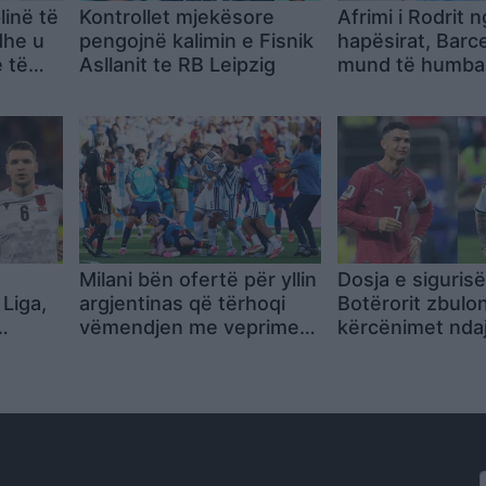
linë të
Kontrollet mjekësore
Afrimi i Rodrit 
dhe u
pengojnë kalimin e Fisnik
hapësirat, Barc
 të
Asllanit te RB Leipzig
mund të humba
tjetër xhevahir 
akademisë
Milani bën ofertë për yllin
Dosja e sigurisë
 Liga,
argjentinas që tërhoqi
Botërorit zbulo
vëmendjen me veprimet
kërcënimet ndaj
në Botëror
Ronaldos dhe yj
tjerë