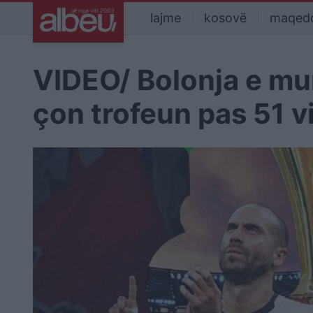
lajme
kosovë
maqed
VIDEO/ Bolonja e mun
çon trofeun pas 51 vi