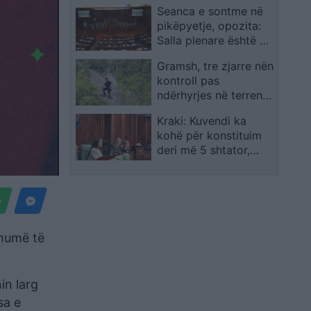
Seanca e sontme në
pikëpyetje, opozita:
Salla plenare është e
mbyllur
Gramsh, tre zjarre nën
kontroll pas
ndërhyrjes në terrene
të vështira
Kraki: Kuvendi ka
kohë për konstituim
deri më 5 shtator,
afati nisi më 6 gusht
shumë të
in larg
sa e