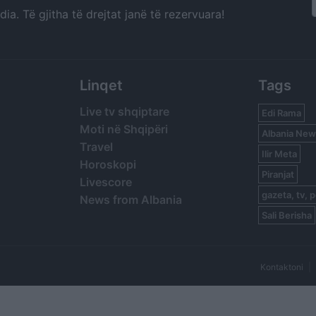
a. Të gjitha të drejtat janë të rezervuara!
Linqet
Tags
Live tv shqiptare
Edi Rama
Moti në Shqipëri
Albania New
Travel
Ilir Meta
Horoskopi
Piranjat
Livescore
gazeta, tv, p
News from Albania
Sali Berisha
Kontaktoni